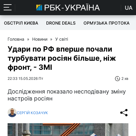
UA
ОБСТРІЛ КИЄВА
DRONE DEALS
ОРМУЗЬКА ПРОТОКА
Головна
»
Новини
»
У світі
Удари по РФ вперше почали
турбувати росіян більше, ніж
фронт, - ЗМІ
22:33 15.05.2026 Пт
2 хв
Дослідження показало несподівану зміну
настроїв росіян
СЕРГІЙ КОЗАЧУК