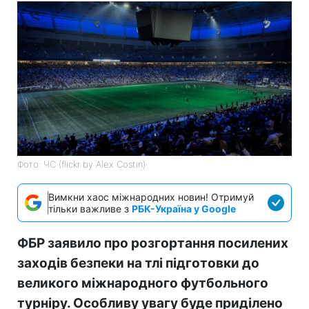
Фото: ЧС (flickr by Alex Costin)
Вимкни хаос міжнародних новин! Отримуй
тільки важливе з
РБК-Україна у Google
ФБР заявило про розгортання посилених
заходів безпеки на тлі підготовки до
великого міжнародного футбольного
турніру. Особливу увагу буде приділено