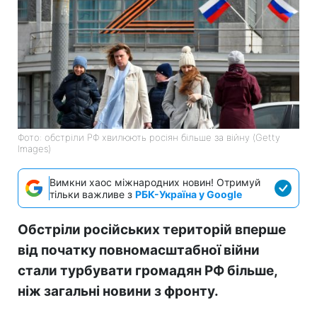
Фото: обстріли РФ хвилюють росіян більше за війну (Getty
Images)
Вимкни хаос міжнародних новин! Отримуй
тільки важливе з
РБК-Україна у Google
Обстріли російських територій вперше
від початку повномасштабної війни
стали турбувати громадян РФ більше,
ніж загальні новини з фронту.