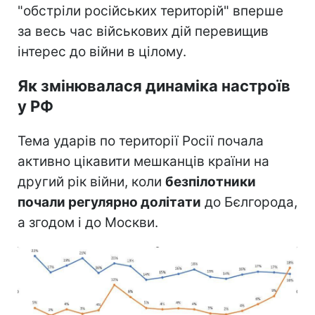
"обстріли російських територій" вперше
за весь час військових дій перевищив
інтерес до війни в цілому.
Як змінювалася динаміка настроїв
у РФ
Тема ударів по території Росії почала
активно цікавити мешканців країни на
другий рік війни, коли
безпілотники
почали регулярно долітати
до Бєлгорода,
а згодом і до Москви.