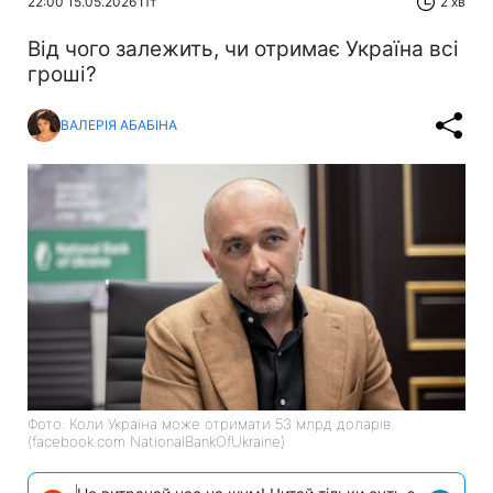
22:00 15.05.2026 Пт
2 хв
Від чого залежить, чи отримає Україна всі
гроші?
ВАЛЕРІЯ АБАБІНА
Фото: Коли Україна може отримати 53 млрд доларів
(facebook.com NationalBankOfUkraine)