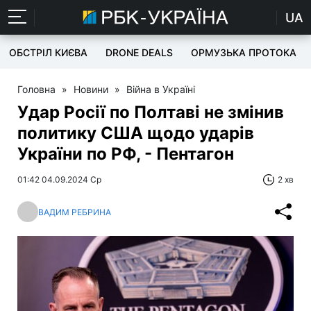
UA
ОБСТРІЛ КИЄВА
DRONE DEALS
ОРМУЗЬКА ПРОТОКА
Головна
»
Новини
»
Війна в Україні
Удар Росії по Полтаві не змінив
политику США щодо ударів
України по РФ, - Пентагон
01:42 04.09.2024 Ср
2 хв
ВАДИМ РЕБРИНА