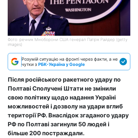
Фото: речник Міноборони США генерал Патрік Райдер (getty
images)
Розумій ситуацію на фронті через факти, а не
чутки з
РБК-Україна у Google
Після російського ракетного удару по
Полтаві Сполучені Штати не змінили
свою політику щодо надання Україні
можливостей і дозволу на удари вглиб
території РФ. Внаслідок згаданого удару
РФ по Полтаві загинули 50 людей і
більше 200 постраждали.