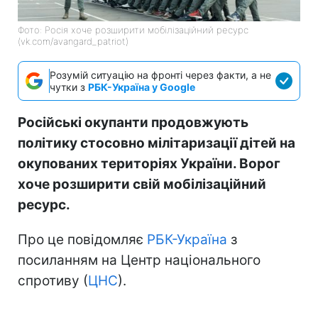
Фото: Росія хоче розширити мобілізаційний ресурс
(vk.com/avangard_patriot)
Розумій ситуацію на фронті через факти, а не
чутки з
РБК-Україна у Google
Російські окупанти продовжують
політику стосовно мілітаризації дітей на
окупованих територіях України. Ворог
хоче розширити свій мобілізаційний
ресурс.
Про це повідомляє
РБК-Україна
з
посиланням на Центр національного
спротиву (
ЦНС
).