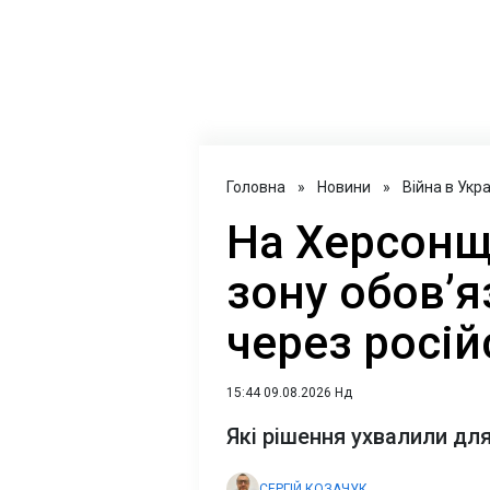
Головна
»
Новини
»
Війна в Укра
На Херсонщ
зону обов’я
через росій
15:44 09.08.2026 Нд
Які рішення ухвалили дл
СЕРГІЙ КОЗАЧУК