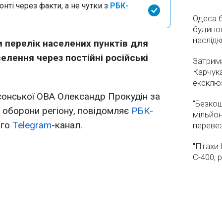
нті через факти, а не чутки з
РБК-
Одеса бе
будинок
наслідк
 перелік населених пунктів для
селення через постійні російські
Затрима
Карчука
ексклюз
сонської ОВА Олександр Прокудін за
"Безкош
 оборони регіону, повідомляє
РБК-
мільйон
ого
Telegram
-канал.
переве
"Птахи 
С-400, 