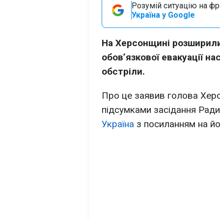
Розумій ситуацію на фро
Україна у Google
На Херсонщині розширили
обов’язкової евакуації на
обстріли.
Про це заявив голова Хер
підсумками засідання Ради
Україна
з посиланням на й