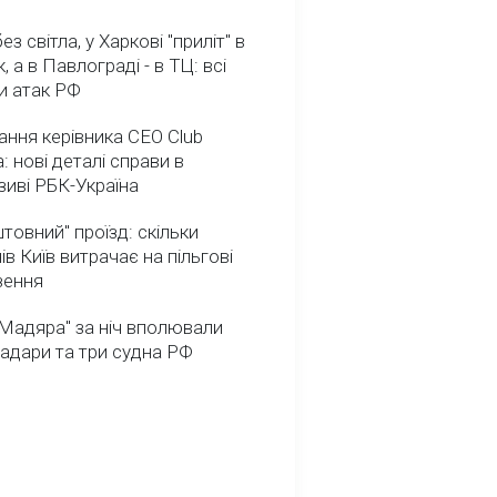
з світла, у Харкові "приліт" в
, а в Павлограді - в ТЦ: всі
и атак РФ
ння керівника CEO Club
: нові деталі справи в
иві РБК-Україна
товний" проїзд: скільки
ів Київ витрачає на пільгові
зення
Мадяра" за ніч вполювали
радари та три судна РФ