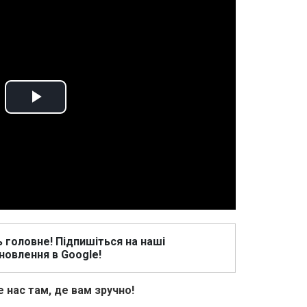
Play
Video
ь головне! Підпишіться на наші
новлення в Google!
 нас там, де вам зручно!