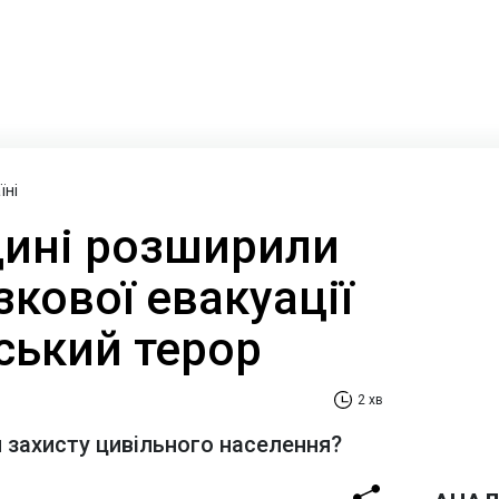
їні
ині розширили
зкової евакуації
ський терор
2 хв
я захисту цивільного населення?