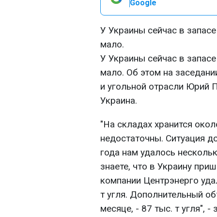
Google
У Украины сейчас в запасе 
мало.
У Украины сейчас в запасе 
мало. Об этом на заседани
и угольной отрасли Юрий 
Украина.
"На складах хранится около
недостаточны. Ситуация до
года нам удалось несколь
знаете, что в Украину при
компании Центрэнерго удал
т угля. Дополнительный о
месяце, - 87 тыс. т угля", 