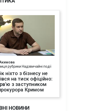
ІТИКА
 Акимова
ниця рубрики Надзвичайні події
ік ніхто з бізнесу не
івся на тиск офіційно:
ерв'ю з заступником
прокурора Кримом
ВНІ НОВИНИ