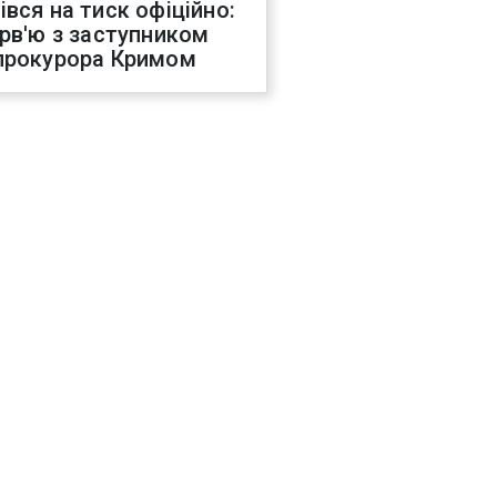
івся на тиск офіційно:
ерв'ю з заступником
прокурора Кримом