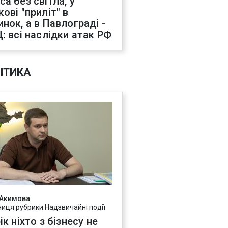
са без світла, у
ові "приліт" в
инок, а в Павлограді -
Ц: всі наслідки атак РФ
ІТИКА
 Акимова
ниця рубрики Надзвичайні події
ік ніхто з бізнесу не