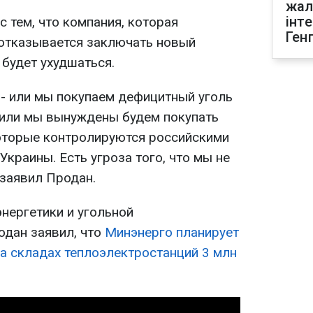
жал
інт
 с тем, что компания, которая
Ген
 отказывается заключать новый
 будет ухудшаться.
 - или мы покупаем дефицитный уголь
, или мы вынуждены будем покупать
 которые контролируются российскими
Украины. Есть угроза того, что мы не
 заявил Продан.
нергетики и угольной
дан заявил, что
Минэнерго планирует
 на складах теплоэлектростанций 3 млн