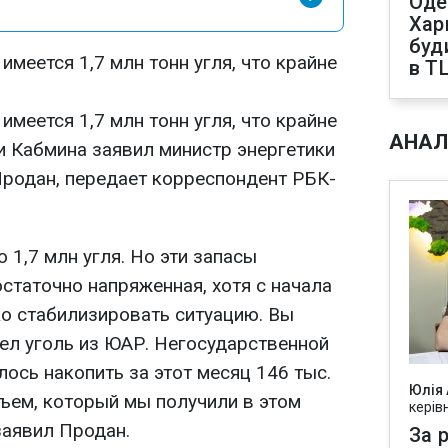
Оде
Харк
буд
имеется 1,7 млн тонн угля, что крайне
в Т
имеется 1,7 млн тонн угля, что крайне
АНАЛ
и Кабмина заявил министр энергетики
Продан, передает корреспондент РБК-
 1,7 млн угля. Но эти запасы
статочно напряженная, хотя с начала
ко стабилизировать ситуацию. Вы
шел уголь из ЮАР. Негосударственной
ось накопить за этот месяц 146 тыс.
Юлія
бъем, который мы получили в этом
керів
- заявил Продан.
За р