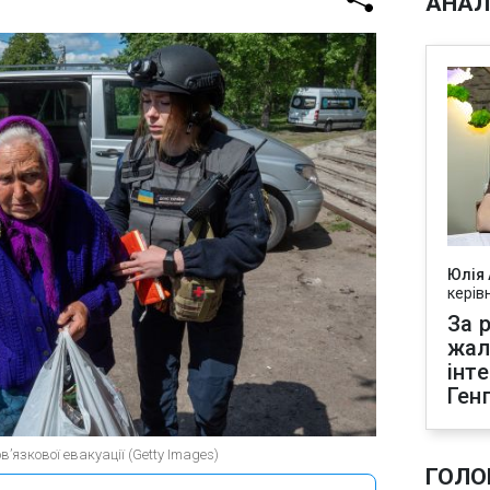
АНАЛ
Юлія
керів
За р
жал
інт
Ген
’язкової евакуації (Getty Images)
ГОЛО