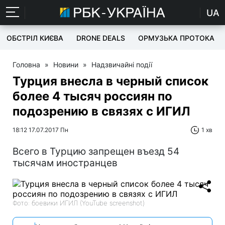
UA
ОБСТРІЛ КИЄВА
DRONE DEALS
ОРМУЗЬКА ПРОТОКА
Головна
»
Новини
»
Надзвичайні події
Турция внесла в черный список
более 4 тысяч россиян по
подозрению в связях с ИГИЛ
18:12 17.07.2017 Пн
1 хв
Всего в Турцию запрещен въезд 54
тысячам иностранцев
Фото: боевики ИГИЛ (YouTube screenshot)