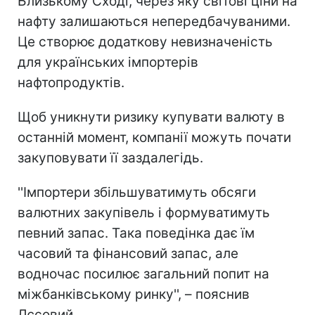
Близькому Сході, через яку світові ціни на
нафту залишаються непередбачуваними.
Це створює додаткову невизначеність
для українських імпортерів
нафтопродуктів.
Щоб уникнути ризику купувати валюту в
останній момент, компанії можуть почати
закуповувати її заздалегідь.
''Імпортери збільшуватимуть обсяги
валютних закупівель і формуватимуть
певний запас. Така поведінка дає їм
часовий та фінансовий запас, але
водночас посилює загальний попит на
міжбанківському ринку'', – пояснив
Лєсовий.