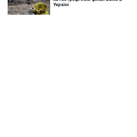
Головна
»
Новини
»
У світі
Іспанія викрила мережу
перевізників мігрантів з
власним мініфлотом
07:19 08.08.2026 Сб
2 хв
Окрім мігрантів угруповання ще
наживалось на наркотиках
ПИЛИП БОЙКО