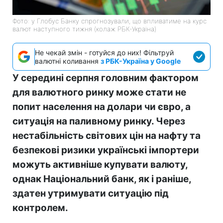
Фото: у Глобус Банку спрогнозували, що впливатиме на курс
валют наступного тижня (колаж РБК-Україна)
Не чекай змін - готуйся до них! Фільтруй
валютні коливання
з РБК-Україна у Google
У середині серпня головним фактором
для валютного ринку може стати не
попит населення на долари чи євро, а
ситуація на паливному ринку. Через
нестабільність світових цін на нафту та
безпекові ризики українські імпортери
можуть активніше купувати валюту,
однак Національний банк, як і раніше,
здатен утримувати ситуацію під
контролем.