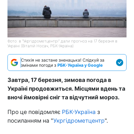
Фото: в "Укргідрометцентрі" дали прогноз на 17 березня в
Україні (Віталій Носач, РБК-Україна)
Стихія не застане зненацька! Слідкуй за
змінами погоди з
РБК-Україна у Google
Завтра, 17 березня, зимова погода в
Україні продовжиться. Місцями вдень та
вночі ймовірні сніг та відчутний мороз.
Про це повідомляє
РБК-Україна
з
посиланням на "
Укргідрометцентр
".