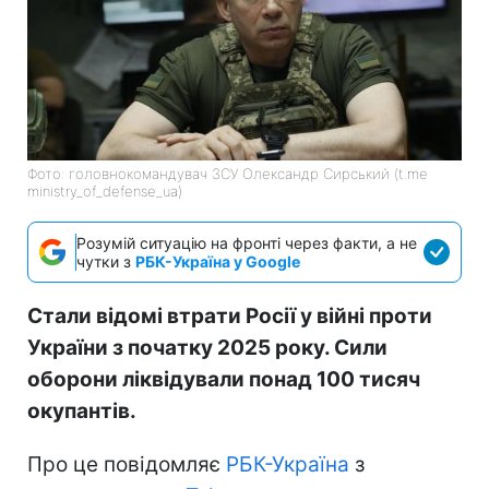
Фото: головнокомандувач ЗСУ Олександр Сирський (t.me
ministry_of_defense_ua)
Розумій ситуацію на фронті через факти, а не
чутки з
РБК-Україна у Google
Стали відомі втрати Росії у війні проти
України з початку 2025 року. Сили
оборони ліквідували понад 100 тисяч
окупантів.
Про це повідомляє
РБК-Україна
з