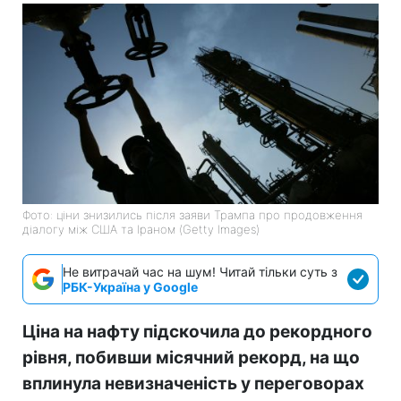
Фото: ціни знизились після заяви Трампа про продовження
діалогу між США та Іраном (Getty Images)
Не витрачай час на шум! Читай тільки суть з
РБК-Україна у Google
Ціна на нафту підскочила до рекордного
рівня, побивши місячний рекорд, на що
вплинула невизначеність у переговорах