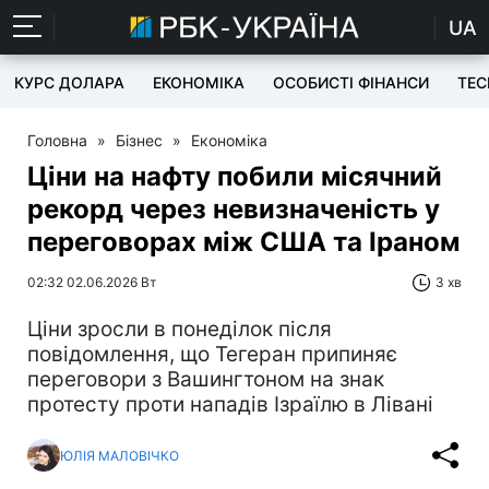
UA
КУРС ДОЛАРА
ЕКОНОМІКА
ОСОБИСТІ ФІНАНСИ
TEC
Головна
»
Бізнес
»
Економіка
Ціни на нафту побили місячний
рекорд через невизначеність у
переговорах між США та Іраном
02:32 02.06.2026 Вт
3 хв
Ціни зросли в понеділок після
повідомлення, що Тегеран припиняє
переговори з Вашингтоном на знак
протесту проти нападів Ізраїлю в Лівані
ЮЛІЯ МАЛОВІЧКО