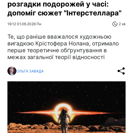
розгадки подорожей у часі:
допоміг сюжет "Інтерстеллара"
19:12 01.06.2026 Пн
2 хв
Те, що раніше вважалося художньою
вигадкою Крістофера Нолана, отримало
перше теоретичне обґрунтування в
межах загальної теорії відносності
ОЛЬГА ЗАВАДА