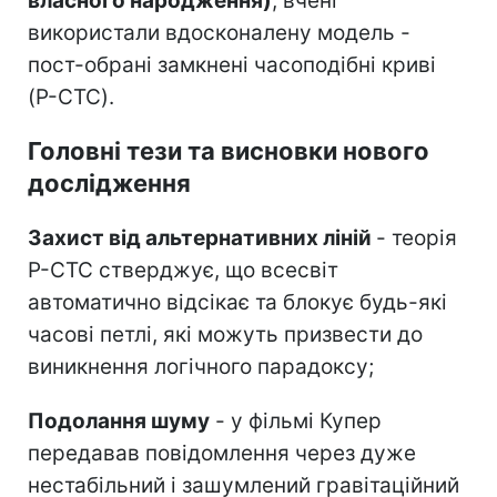
власного народження)
, вчені
використали вдосконалену модель -
пост-обрані замкнені часоподібні криві
(P-CTC).
Головні тези та висновки нового
дослідження
Захист від альтернативних ліній
- теорія
P-CTC стверджує, що всесвіт
автоматично відсікає та блокує будь-які
часові петлі, які можуть призвести до
виникнення логічного парадоксу;
Подолання шуму
- у фільмі Купер
передавав повідомлення через дуже
нестабільний і зашумлений гравітаційний