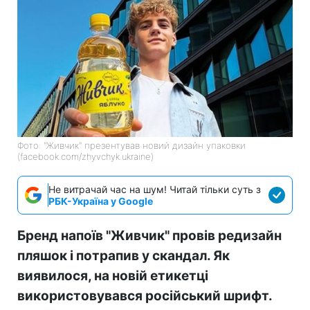
Фото: "Живчик" презентував новий дизайн упаковки
(facebook.com/zhyvchyk.ukraine)
Не витрачай час на шум! Читай тільки суть з
РБК-Україна у Google
Бренд напоїв "Живчик" провів редизайн
пляшок і потрапив у скандал. Як
виявилося, на новій етикетці
використовувався російський шрифт.