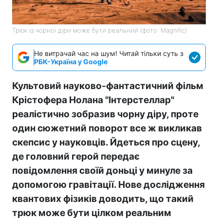
Трюк із чорної діри може бути реальний (фото: Magnific)
Не витрачай час на шум! Читай тільки суть з
РБК-Україна у Google
Культовий науково-фантастичний фільм
Крістофера Нолана "Інтерстеллар"
реалістично зобразив чорну діру, проте
один сюжетний поворот все ж викликав
скепсис у науковців. Йдеться про сцену,
де головний герой передає
повідомлення своїй доньці у минуле за
допомогою гравітації. Нове дослідження
квантових фізиків доводить, що такий
трюк може бути цілком реальним