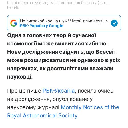
Вчені переглянули модель розширення Всесвіту (фото:
Pexels)
Не витрачай час на шум! Читай тільки суть з
РБК-Україна у Google
Одна з головних теорій сучасної
космології може виявитися хибною.
Нове дослідження свідчить, що Всесвіт
може розширюватися не однаково в усіх
напрямках, як десятиліттями вважали
науковці.
Про це пише
РБК-Україна
, посилаючись
на дослідження, опубліковане у
науковому журналі
Monthly Notices of the
Royal Astronomical Society
.