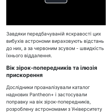
Play
Video
Завдяки передбачуваній яскравості цих
вибухів астрономи вираховують відстань
до них, а за червоним зсувом - швидкість
їхнього віддалення.
Вік зірок-попередників та ілюзія
прискорення
Дослідники проаналізували каталог
наднових Pantheon+ і застосували
поправку на вік зірок-попередників,
розроблену астрономами з Університету