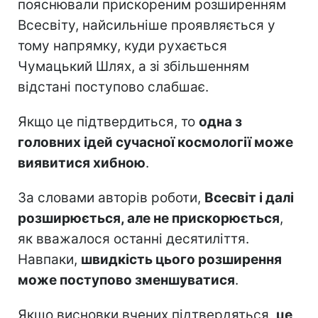
пояснювали прискореним розширенням
Всесвіту, найсильніше проявляється у
тому напрямку, куди рухається
Чумацький Шлях, а зі збільшенням
відстані поступово слабшає.
Якщо це підтвердиться, то
одна з
головних ідей сучасної космології може
виявитися хибною
.
За словами авторів роботи,
Всесвіт і далі
розширюється, але не прискорюється
,
як вважалося останні десятиліття.
Навпаки,
швидкість цього розширення
може поступово зменшуватися
.
Якщо висновки вчених підтвердяться,
це