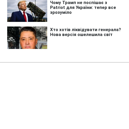
Головна
»
Бізнес
»
Енергетика
Сербія виділить 2 млн євро для
підтримки енергетики України, -
Зеленський
19:09 08.08.2026 Сб
1 хв
Сербія також долучиться до відбудови