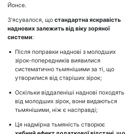
Йонсе.
З'ясувалося, що
стандартна яскравість
наднових залежить від віку зоряної
системи
:
Після поправки наднові з молодших
зірок-попередників виявилися
систематично тьмянішими за ті, що
утворилися від старіших зірок;
Оскільки віддаленіші наднові походять
від молодших зірок, вони видаються
тьмянішими, ніж є насправді;
Ця надмірна тьмяність створює
хибний ефект додаткової відстані, що