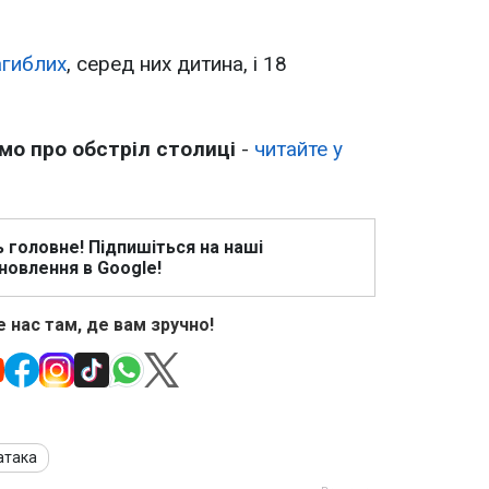
агиблих
, серед них дитина, і 18
мо про обстріл столиці
-
читайте у
ь головне! Підпишіться на наші
новлення в Google!
 нас там, де вам зручно!
атака