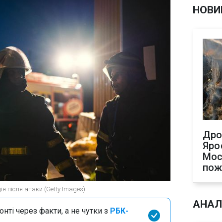
НОВИ
Дро
Яро
Мос
по
я після атаки (Getty Images)
АНАЛ
нті через факти, а не чутки з
РБК-