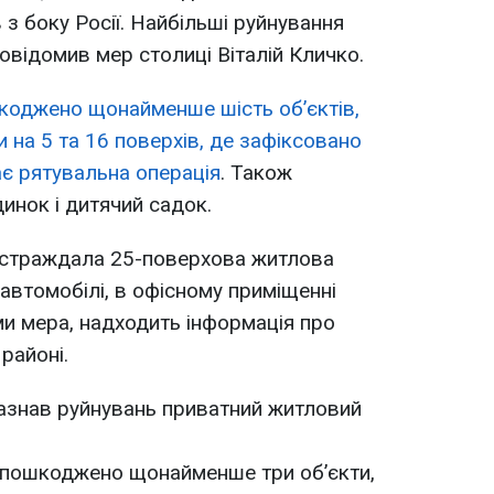
з боку Росії. Найбільші руйнування
овідомив мер столиці Віталій Кличко.
коджено щонайменше шість об’єктів,
 на 5 та 16 поверхів, де зафіксовано
ає рятувальна операція
. Також
нок і дитячий садок.
остраждала 25-поверхова житлова
автомобілі, в офісному приміщенні
и мера, надходить інформація про
районі.
зазнав руйнувань приватний житловий
 пошкоджено щонайменше три об’єкти,