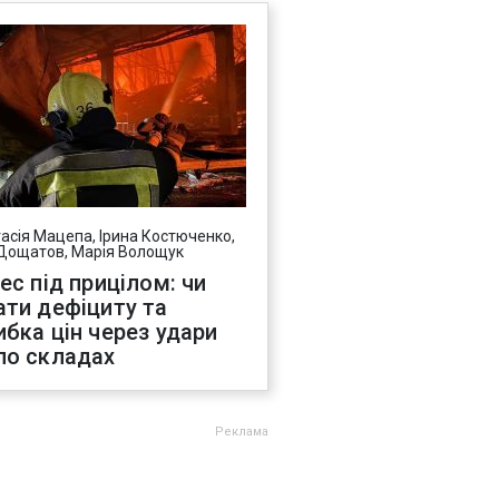
асія Мацепа, Ірина Костюченко,
Дощатов, Марія Волощук
нес під прицілом: чи
ати дефіциту та
ибка цін через удари
по складах