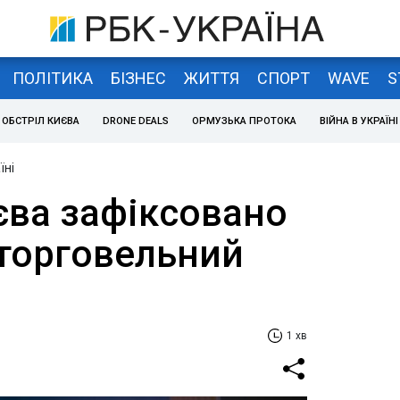
ПОЛІТИКА
БІЗНЕС
ЖИТТЯ
СПОРТ
WAVE
S
ОБСТРІЛ КИЄВА
DRONE DEALS
ОРМУЗЬКА ПРОТОКА
ВІЙНА В УКРАЇНІ
їні
єва зафіксовано
 торговельний
1 хв