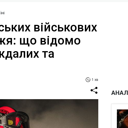
їні
ських військових
жя: що відомо
ждалих та
1 хв
АНАЛ