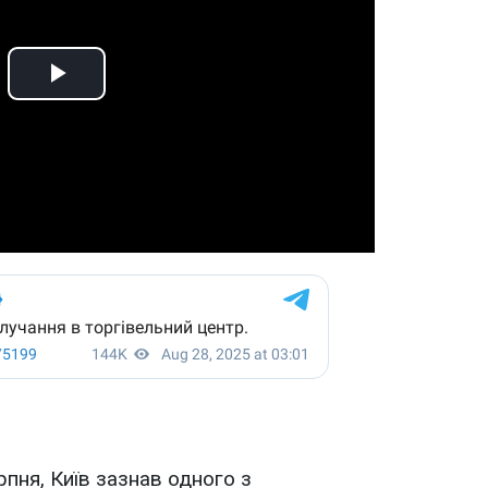
Play
Video
рпня, Київ зазнав одного з