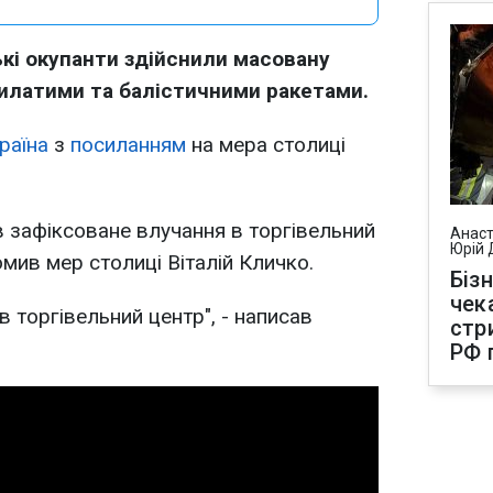
ські окупанти здійснили масовану
рилатими та балістичними ракетами.
раїна
з
посиланням
на мера столиці
в зафіксоване влучання в торгівельний
Анаст
Юрій 
омив мер столиці Віталій Кличко.
Біз
чек
в торгівельний центр", - написав
стр
РФ 