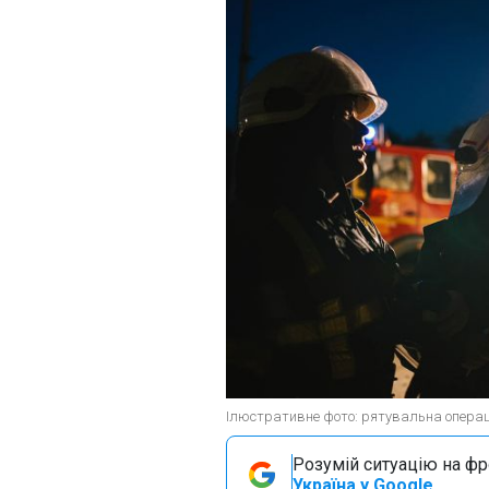
Ілюстративне фото: рятувальна операці
Розумій ситуацію на фро
Україна у Google