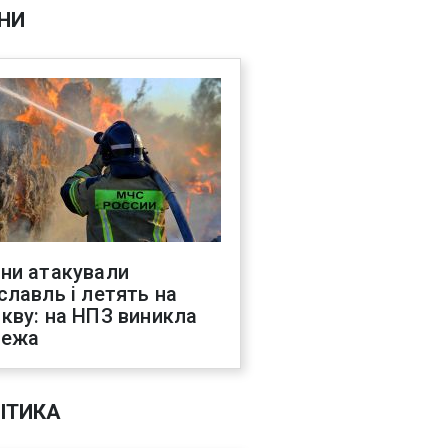
НИ
ни атакували
славль і летять на
кву: на НПЗ виникла
жежа
ІТИКА