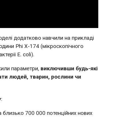
Video
оделі додатково навчили на прикладі
родини Phi X-174 (мікроскопічного
терії E. coli).
жили параметри,
виключивши будь-які
вати людей, тварин, рослини чи
у
:
 близько 700 000 потенційних нових