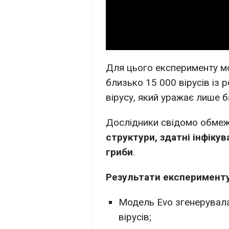
Для цього експерименту м
близько 15 000 вірусів із 
вірусу, який уражає лише бак
Дослідники свідомо обме
структури, здатні інфіку
гриби
.
Результати експеримент
Модель Evo згенерувала
вірусів;