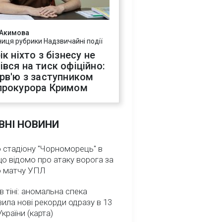
 Акимова
ниця рубрики Надзвичайні події
ік ніхто з бізнесу не
івся на тиск офіційно:
ерв'ю з заступником
прокурора Кримом
ВНІ НОВИНИ
 стадіону "Чорноморець" в
що відомо про атаку ворога за
о матчу УПЛ
в тіні: аномальна спека
ила нові рекорди одразу в 13
України (карта)