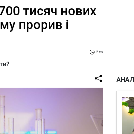
700 тисяч нових
ому прорив і
2 хв
рти?
АНАЛ