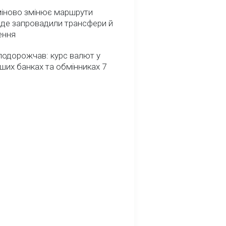
міново змінює маршрути
: де запровадили трансфери й
ення
подорожчав: курс валют у
ших банках та обмінниках 7