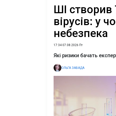
ШІ створив 
вірусів: у ч
небезпека
17:34 07.08.2026 Пт
Які ризики бачать експе
ОЛЬГА ЗАВАДА