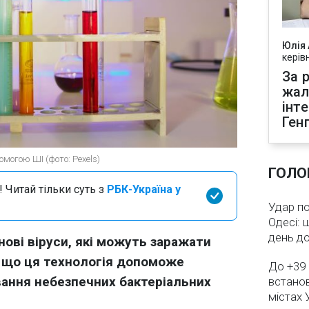
Юлія
керів
За р
жал
інт
Ген
омогою ШІ (фото: Pexels)
ГОЛО
 Читай тільки суть з
РБК-Україна у
Удар по
Одесі: 
день д
ові віруси, які можуть заражати
, що ця технологія допоможе
До +39 
ання небезпечних бактеріальних
встанов
містах 