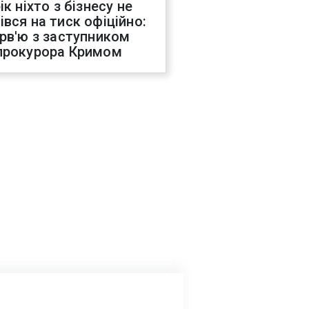
ік ніхто з бізнесу не
івся на тиск офіційно:
ерв'ю з заступником
прокурора Кримом