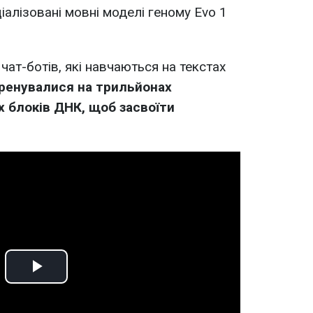
іалізовані мовні моделі геному Evo 1
 чат-ботів, які навчаються на текстах
ренувалися на трильйонах
х блоків ДНК, щоб засвоїти
Play