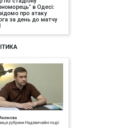
р по стадіону
рноморець" в Одесі:
відомо про атаку
ога за день до матчу
Л
ІТИКА
 Акимова
ниця рубрики Надзвичайні події