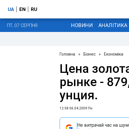
UA
EN
RU
НОВИНИ
АНАЛІТИКА
ПТ, 07 СЕРПНЯ
Головна
»
Бізнес
»
Економіка
Цена золот
рынке - 879
унция.
12:58 06.04.2009 Пн
Не витрачай час на шум!