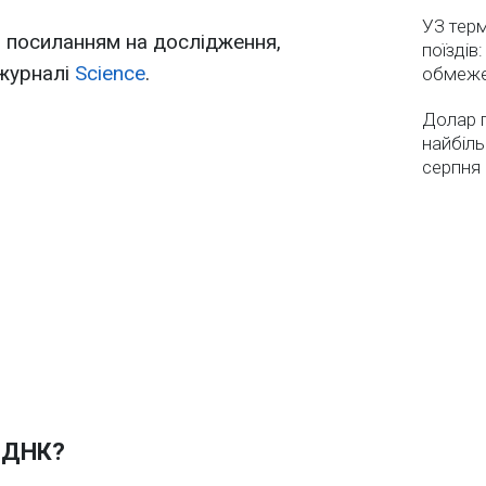
УЗ тер
 посиланням на дослідження,
поїздів
 журналі
Science
.
обмеж
Долар 
найбіль
серпня
и ДНК?