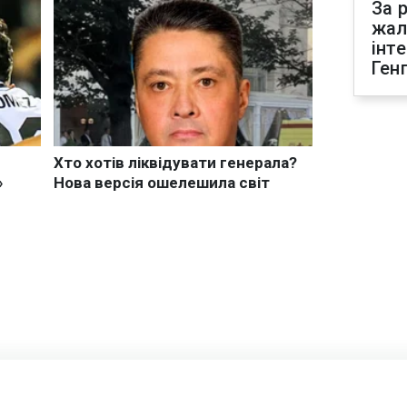
За р
жал
інт
Ген