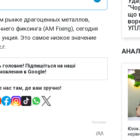
Уда
"Чо
що 
м рынке драгоценных металлов,
вор
УП
него фиксинга (AM Fixing), сегодня
. унция. Это самое низкое значение
.г.
АНАЛ
ь головне! Підпишіться на наші
новлення в Google!
 нас там, де вам зручно!
Юлія
керів