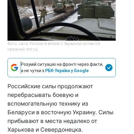
Фото: Цель России в войне с Украиной остается
прежней (mil.ru)
Розумій ситуацію на фронті через факти,
а не чутки з
РБК-Україна у Google
Российские силы продолжают
перебрасывать боевую и
вспомогательную технику из
Беларуси в восточную Украину. Силы
прибывают в места недалеко от
Харькова и Севердонецка.