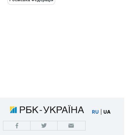
RU
|
UA