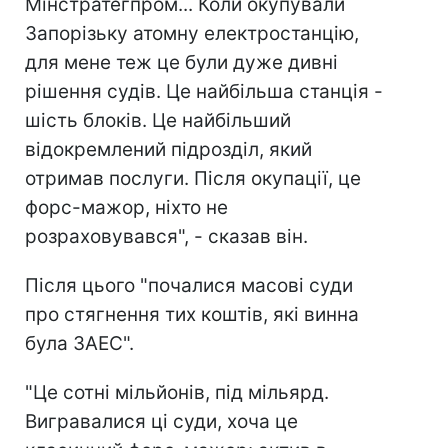
Мінстратегпром... Коли окупували
Запорізьку атомну електростанцію,
для мене теж це були дуже дивні
рішення судів. Це найбільша станція -
шість блоків. Це найбільший
відокремлений підрозділ, який
отримав послуги. Після окупації, це
форс-мажор, ніхто не
розраховувався", - сказав він.
Після цього "почалися масові суди
про стягнення тих коштів, які винна
була ЗАЕС".
"Це сотні мільйонів, під мільярд.
Вигравалися ці суди, хоча це