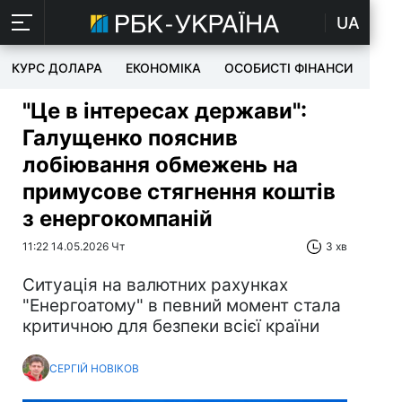
UA
КУРС ДОЛАРА
ЕКОНОМІКА
ОСОБИСТІ ФІНАНСИ
TEC
"Це в інтересах держави":
Галущенко пояснив
лобіювання обмежень на
примусове стягнення коштів
з енергокомпаній
11:22 14.05.2026 Чт
3 хв
Ситуація на валютних рахунках
"Енергоатому" в певний момент стала
критичною для безпеки всієї країни
СЕРГІЙ НОВІКОВ