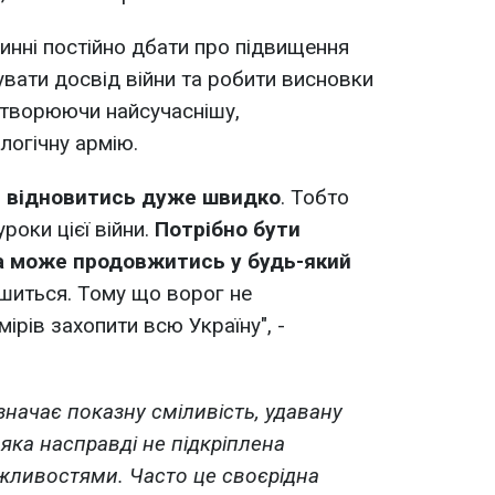
винні постійно дбати про підвищення
увати досвід війни та робити висновки
 створюючи найсучаснішу,
логічну армію.
 відновитись дуже швидко
. Тобто
роки цієї війни.
Потрібно бути
на може продовжитись у будь-який
шиться. Тому що ворог не
ірів захопити всю Україну", -
значає показну сміливість, удавану
 яка насправді не підкріплена
ливостями. Часто це своєрідна