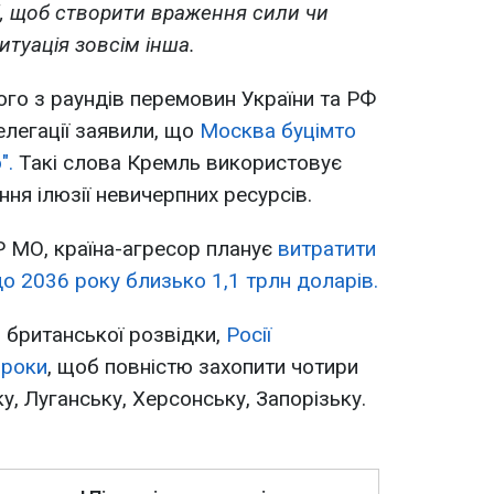
", щоб створити враження сили чи
итуація зовсім інша.
ого з раундів перемовин України та РФ
елегації заявили, що
Москва буцімто
".
Такі слова Кремль використовує
ня ілюзії невичерпних ресурсів.
Р МО, країна-агресор планує
витратити
о 2036 року близько 1,1 трлн доларів.
 британської розвідки,
Росії
 роки
, щоб повністю захопити чотири
ку, Луганську, Херсонську, Запорізьку.