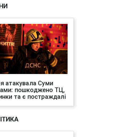
НИ
ія атакувала Суми
ами: пошкоджено ТЦ,
инки та є постраждалі
ІТИКА