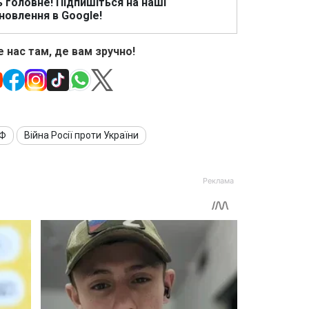
ь головне! Підпишіться на наші
новлення в Google!
 нас там, де вам зручно!
РФ
Війна Росії проти України