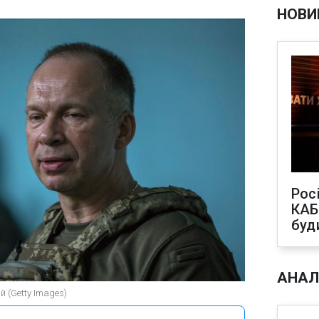
НОВИ
Рос
КАБ
буд
АНАЛ
 (Getty Images)