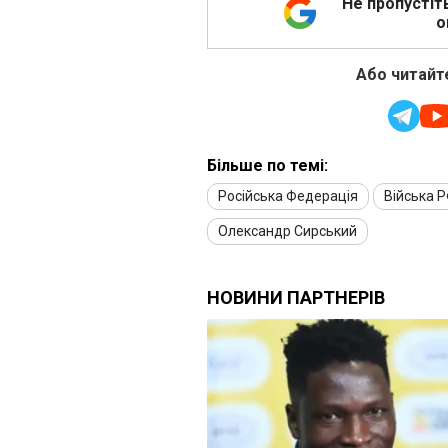
Не пропустіт
о
Або читайте
Більше по темі:
Російська Федерація
Війська 
Олександр Сирський