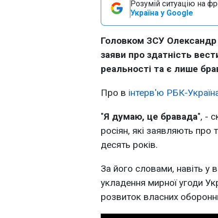
Розумій ситуацію на фро
Україна у Google
Головком ЗСУ Олександр 
заяви про здатність вест
реальності та є лише бр
Про в
інтерв'ю РБК-Україн
"
Я думаю, це бравада
", -
росіян, які заявляють про 
десять років.
За його словами, навіть у
укладення мирної угоди Ук
розвиток власних оборонн