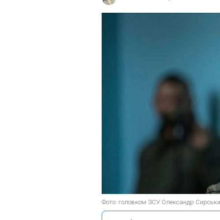
Фото: головком ЗСУ Олександр Сирський