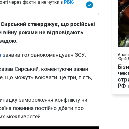
нті через факти, а не чутки з
РБК-
Сирський стверджує, що російські
и війну роками не відповідають
авадою.
а
заявив головнокомандувач ЗСУ.
Анаст
Юрій 
Біз
 сказав Сирський, коментуючи заяви
чек
те, що можуть воювати ще три, п'ять,
стр
РФ 
 випадку замороження конфлікту чи
раїна повинна постійно дбати про
их можливостей.