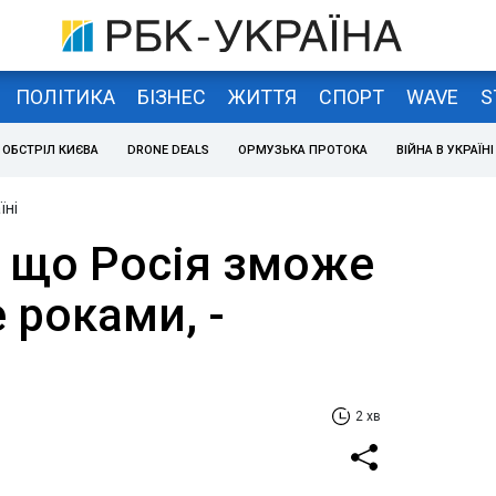
ПОЛІТИКА
БІЗНЕС
ЖИТТЯ
СПОРТ
WAVE
S
ОБСТРІЛ КИЄВА
DRONE DEALS
ОРМУЗЬКА ПРОТОКА
ВІЙНА В УКРАЇНІ
їні
, що Росія зможе
 роками, -
2 хв