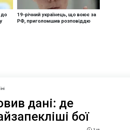
їні
вив дані: де
йзапекліші бої
3 хв