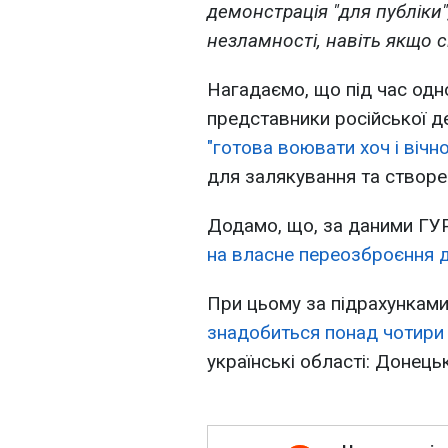
демонстрація "для публіки
незламності, навіть якщо с
Нагадаємо, що під час одн
представники російської д
"готова воювати хоч і вічно
для залякування та створен
Додамо, що, за даними ГУ
на власне переозброєння д
При цьому за підрахунками
знадобиться понад чотири
українські області: Донець