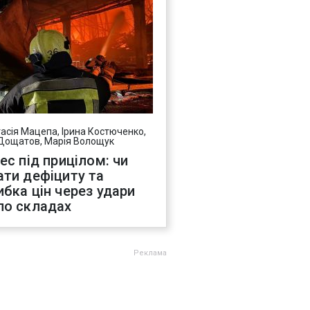
асія Мацепа, Ірина Костюченко,
Дощатов, Марія Волощук
нес під прицілом: чи
ати дефіциту та
ибка цін через удари
по складах