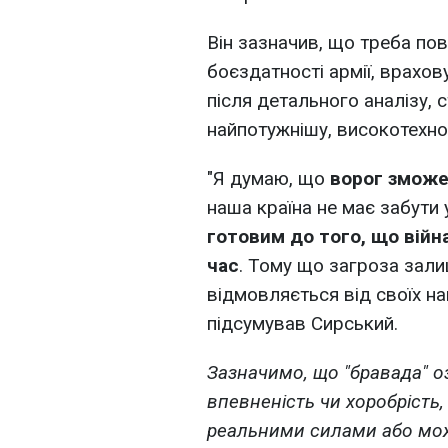
Він зазначив, що треба по
боєздатності армії, врахов
після детального аналізу,
найпотужнішу, високотехно
"Я думаю, що
ворог зможе
наша країна не має забути у
готовим до того, що вій
час
. Тому що загроза зали
відмовляється від своїх нам
підсумував Сирський.
Зазначимо, що "бравада" о
впевненість чи хоробрість,
реальними силами або мож