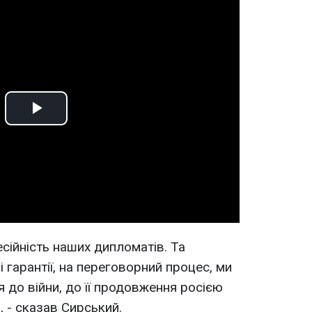
Play
Video
есійність наших дипломатів. Та
 гарантії, на переговорний процес, ми
я до війни, до її продовження росією
, - сказав Сирський.