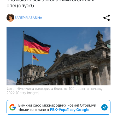
спецслужб
ВАЛЕРІЯ АБАБІНА
Фото: Німеччина видворила близько 400 росіян з початку
2022 (Getty Images)
Вимкни хаос міжнародних новин! Отримуй
тільки важливе з
РБК-Україна у Google