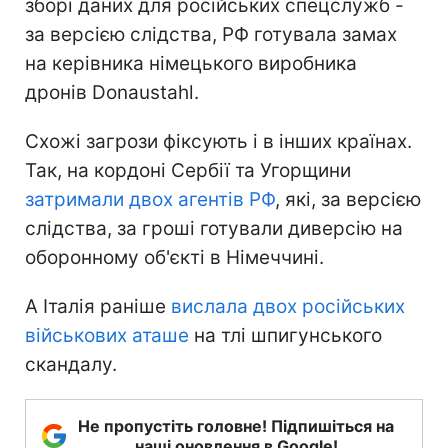
зборі даних для російських спецслужб -
за версією слідства, РФ готувала замах
на керівника німецького виробника
дронів Donaustahl.
Схожі загрози фіксують і в інших країнах.
Так, на кордоні Сербії та Угорщини
затримали двох агентів РФ
, які, за версією
слідства, за гроші готували диверсію на
оборонному об'єкті в Німеччині.
А Італія раніше
вислала двох російських
військових аташе
на тлі шпигунського
скандалу.
Не пропустіть головне! Підпишіться на
наші оновлення в Google!