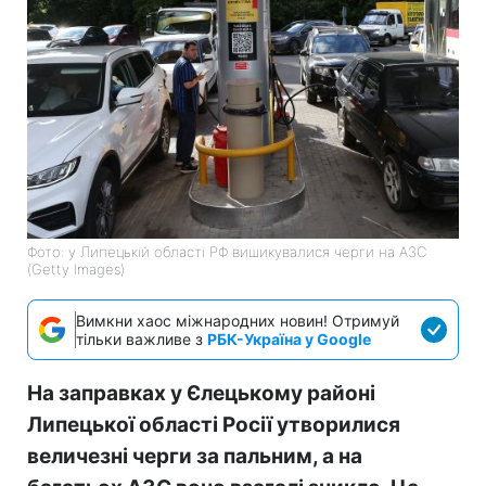
Фото: у Липецькій області РФ вишикувалися черги на АЗС
(Getty Images)
Вимкни хаос міжнародних новин! Отримуй
тільки важливе з
РБК-Україна у Google
На заправках у Єлецькому районі
Липецької області Росії утворилися
величезні черги за пальним, а на