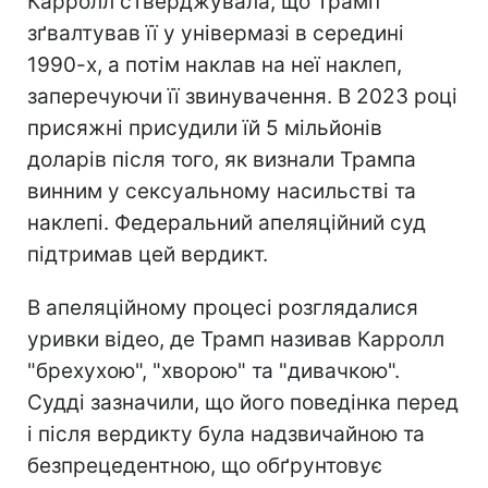
Карролл стверджувала, що Трамп
зґвалтував її у універмазі в середині
1990-х, а потім наклав на неї наклеп,
заперечуючи її звинувачення. В 2023 році
присяжні присудили їй 5 мільйонів
доларів після того, як визнали Трампа
винним у сексуальному насильстві та
наклепі. Федеральний апеляційний суд
підтримав цей вердикт.
В апеляційному процесі розглядалися
уривки відео, де Трамп називав Карролл
"брехухою", "хворою" та "дивачкою".
Судді зазначили, що його поведінка перед
і після вердикту була надзвичайною та
безпрецедентною, що обґрунтовує