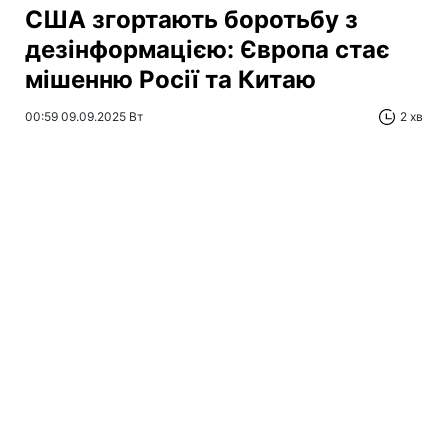
США згортають боротьбу з
дезінформацією: Європа стає
мішенню Росії та Китаю
00:59 09.09.2025 Вт
2 хв
ОКСАНА ГАПОНЧУК
Фото: Президент США Дональд Трамп (Getty Images)