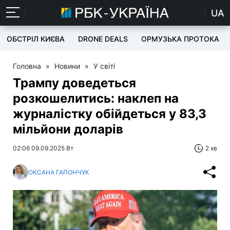
UA
ОБСТРІЛ КИЄВА
DRONE DEALS
ОРМУЗЬКА ПРОТОКА
Головна
»
Новини
»
У світі
Трампу доведеться
розкошелитись: наклеп на
журналістку обійдеться у 83,3
мільйони доларів
02:06 09.09.2025 Вт
2 хв
ОКСАНА ГАПОНЧУК