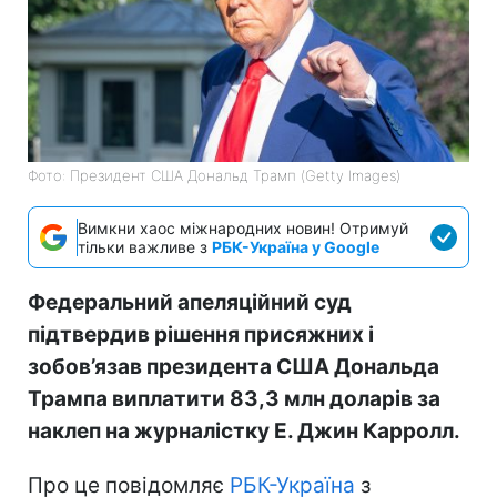
Фото: Президент США Дональд Трамп (Getty Images)
Вимкни хаос міжнародних новин! Отримуй
тільки важливе з
РБК-Україна у Google
Федеральний апеляційний суд
підтвердив рішення присяжних і
зобов’язав президента США Дональда
Трампа виплатити 83,3 млн доларів за
наклеп на журналістку Е. Джин Карролл.
Про це повідомляє
РБК-Україна
з