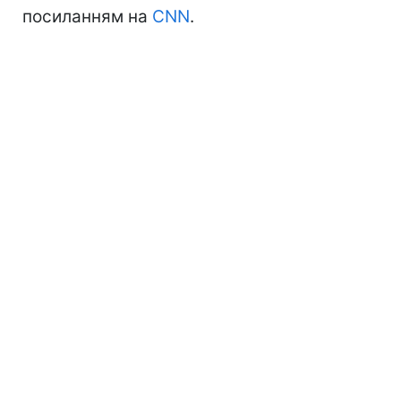
посиланням на
СNN
.