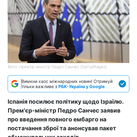
Фото: прем'єр-міністр Педро Санчес (GettyImages)
Вимкни хаос міжнародних новин! Отримуй
тільки важливе з
РБК-Україна у Google
Іспанія посилює політику щодо Ізраїлю.
Прем'єр-міністр Педро Санчес заявив
про введення повного ембарго на
постачання зброї та анонсував пакет