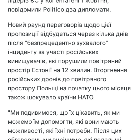
лідерів ЄС у Копенгагені 1 жовтня,
повідомили Politico два дипломати.
Новий раунд переговорів щодо цієї
пропозиції відбудеться через кілька днів
після "безпрецедентно зухвалого"
інциденту за участі російських
винищувачів, які порушили повітряний
простір Естонії на 12 хвилин. Вторгнення
російських дронів до повітряного
простору Польщі на початку цього місяця
також шокувало країни НАТО.
"Ми подивимося, що їх цікавить, як ми
можемо їм допомогти, які вони мають
можливості, які їхні потреби. Після цих
обговорень ми вирішимо, які подальші