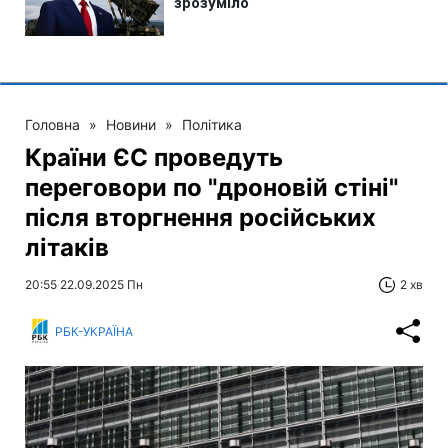
Головна
»
Новини
»
Політика
Країни ЄС проведуть
переговори по "дроновій стіні"
після вторгнення російських
літаків
20:55 22.09.2025 Пн
2 хв
РБК-УКРАЇНА