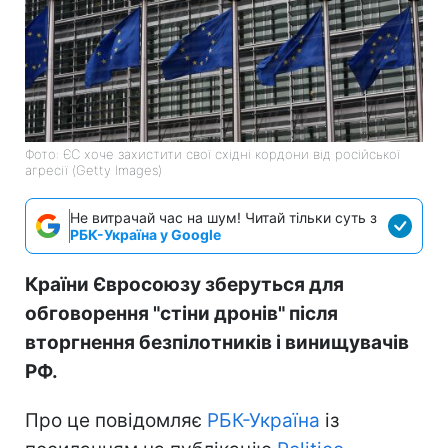
Фото: ЄС хоче захистити свої східні кордони від російської
агресії (Getty Images)
Не витрачай час на шум! Читай тільки суть з
РБК-Україна у Google
Країни Євросоюзу зберуться для
обговорення "стіни дронів" після
вторгнення безпілотників і винищувачів
РФ.
Про це повідомляє
РБК-Україна
із