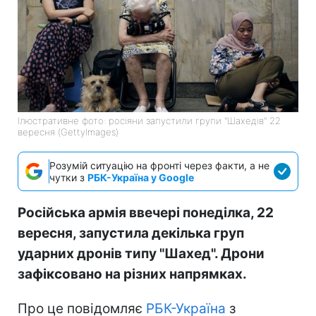
Ілюстративне фото: росіяни запустили групи "Шахедів" 22
вересня (GettyImages)
Розумій ситуацію на фронті через факти, а не
чутки з
РБК-Україна у Google
Російська армія ввечері понеділка, 22
вересня, запустила декілька груп
ударних дронів типу "Шахед". Дрони
зафіксовано на різних напрямках.
Про це повідомляє
РБК-Україна
з