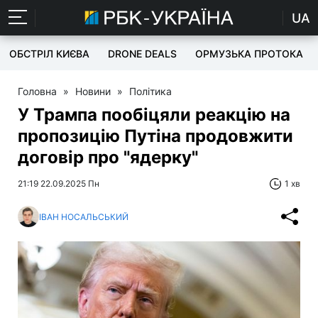
UA
ОБСТРІЛ КИЄВА
DRONE DEALS
ОРМУЗЬКА ПРОТОКА
Головна
»
Новини
»
Політика
У Трампа пообіцяли реакцію на
пропозицію Путіна продовжити
договір про "ядерку"
21:19 22.09.2025 Пн
1 хв
ІВАН НОСАЛЬСЬКИЙ