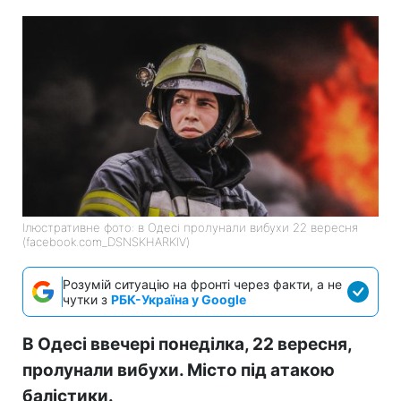
Ілюстративне фото: в Одесі пролунали вибухи 22 вересня
(facebook.com_DSNSKHARKIV)
Розумій ситуацію на фронті через факти, а не
чутки з
РБК-Україна у Google
В Одесі ввечері понеділка, 22 вересня,
пролунали вибухи. Місто під атакою
балістики.