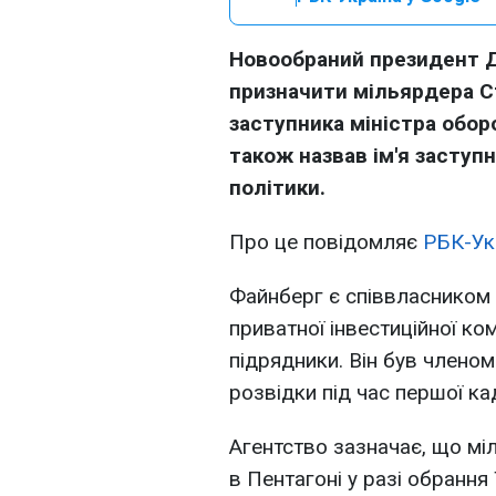
Новообраний президент Д
призначити мільярдера С
заступника міністра обо
також назвав ім'я заступ
політики.
Про це повідомляє
РБК-Ук
Файнберг є співвласником C
приватної інвестиційної ком
підрядники. Він був членом
розвідки під час першої ка
Агентство зазначає, що м
в Пентагоні у разі обранн