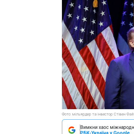
Фото: мільярдер та інвестор Стівен Фай
Вимкни хаос міжнародн
РБК-Україна у Google