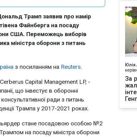
ональд Трамп заявив про намір
тівена Файнберга на посаду
рони США. Переможець виборів
ника міністра оборони з питань
Юлія
раїна
з посиланням на
Reuters.
керів
За р
erberus Capital Management LP, -
жал
панії, що інвестує в оборонні
інт
Ген
 консультативної ради з питань
денції Трампа у 2017-2021 роках.
ільярдер стане посадовою особою №2
я Трампом на посаду міністра оборони