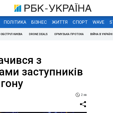
ПОЛІТИКА
БІЗНЕС
ЖИТТЯ
СПОРТ
WAVE
S
ОБСТРІЛ КИЄВА
DRONE DEALS
ОРМУЗЬКА ПРОТОКА
ВІЙНА В УКРАЇНІ
ачився з
ами заступників
агону
2 хв