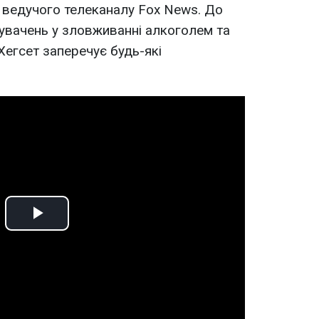
о ведучого телеканалу Fox News. До
увачень у зловживанні алкоголем та
 Хегсет заперечує будь-які
Play
Video