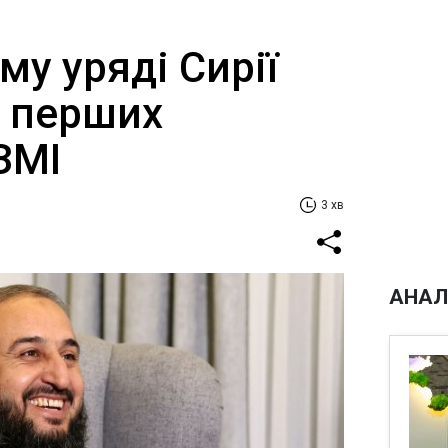
му уряді Сирії
 перших
 ЗМІ
3 хв
АНАЛ