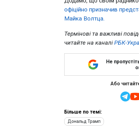
Додамо, що своїм радником
офіційно призначив предста
Майка Волтца.
Термінові та важливі повід
читайте на каналі
РБК-Укра
Не пропустіт
о
Або читайте
Більше по темі:
Дональд Трамп