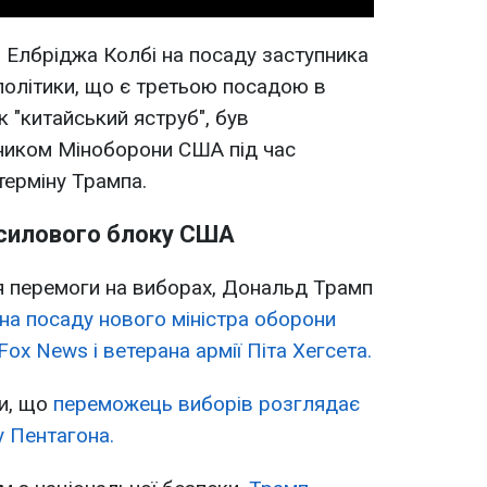
в Елбріджа Колбі на посаду заступника
 політики, що є третьою посадою в
к "китайський яструб", був
ником Міноборони США під час
терміну Трампа.
силового блоку США
ля перемоги на виборах, Дональд Трамп
 на посаду нового міністра оборони
x News і ветерана армії Піта Хегсета.
и, що
переможець виборів розглядає
у Пентагона.