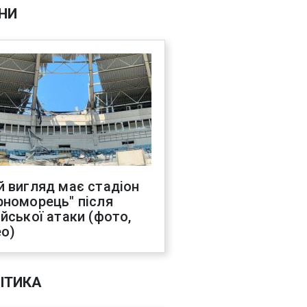
НИ
й вигляд має стадіон
рноморець" після
ійської атаки (фото,
ео)
ІТИКА