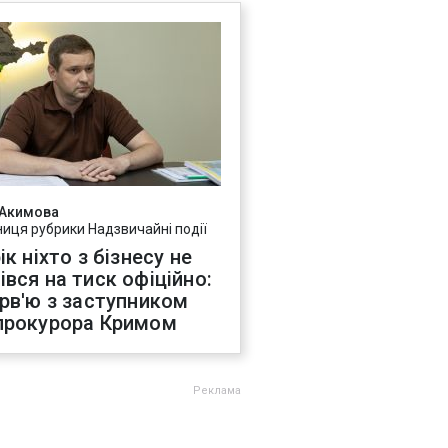
 Акимова
ниця рубрики Надзвичайні події
ік ніхто з бізнесу не
івся на тиск офіційно:
ерв'ю з заступником
прокурора Кримом