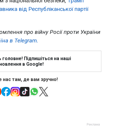
 з національної безпеки,
Трамп
вника від Республіканської партії
омлення про війну Росії проти України
їна в Telegram.
ь головне! Підпишіться на наші
новлення в Google!
 нас там, де вам зручно!