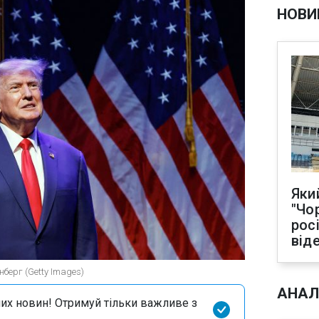
НОВИ
Яки
"Чо
рос
від
нберг (Getty Images)
АНАЛ
их новин! Отримуй тільки важливе з