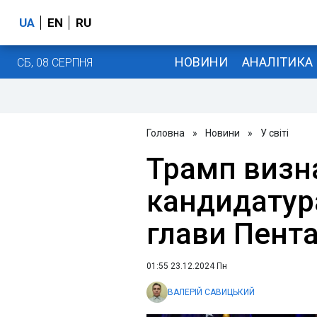
UA
EN
RU
НОВИНИ
АНАЛІТИКА
СБ, 08 СЕРПНЯ
Головна
»
Новини
»
У світі
Трамп визн
кандидатур
глави Пент
01:55 23.12.2024 Пн
ВАЛЕРІЙ САВИЦЬКИЙ