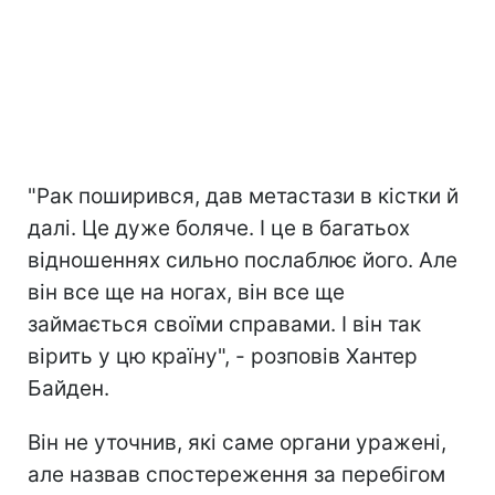
"Рак поширився, дав метастази в кістки й
далі. Це дуже боляче. І це в багатьох
відношеннях сильно послаблює його. Але
він все ще на ногах, він все ще
займається своїми справами. І він так
вірить у цю країну", - розповів Хантер
Байден.
Він не уточнив, які саме органи уражені,
але назвав спостереження за перебігом