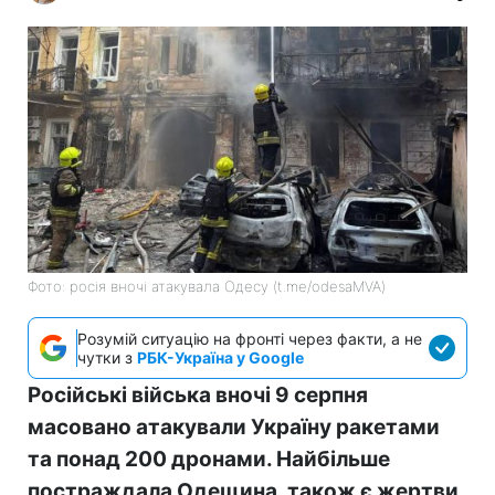
Фото: росія вночі атакувала Одесу (t.me/odesaMVA)
Розумій ситуацію на фронті через факти, а не
чутки з
РБК-Україна у Google
Російські війська вночі 9 серпня
масовано атакували Україну ракетами
та понад 200 дронами. Найбільше
постраждала Одещина, також є жертви