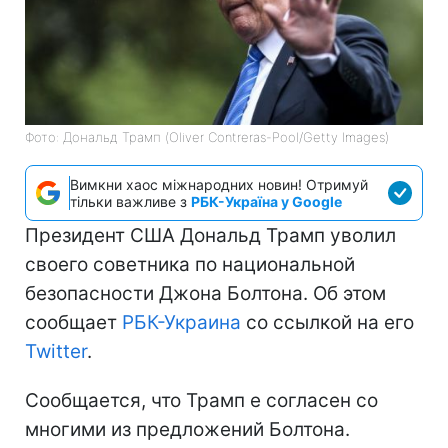
Фото: Дональд Трамп (Oliver Contreras-Pool/Getty Images)
Вимкни хаос міжнародних новин! Отримуй
тільки важливе з
РБК-Україна у Google
Президент США Дональд Трамп уволил
своего советника по национальной
безопасности Джона Болтона. Об этом
сообщает
РБК-Украина
со ссылкой на его
Twitter
.
Сообщается, что Трамп е согласен со
многими из предложений Болтона.