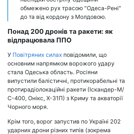
обмежено рух трасою "Одеса-Рені"
до та від кордону з Молдовою.
Понад 200 дронів та ракети: як
відпрацювала ППО
У
Повітряних силах
повідомили, що
основним напрямком ворожого удару
стала Одеська область. Росіяни
випустили балістичні, протикорабельні та
протирадіолокаційні ракети (Іскандер-М/
С-400, Онікс, Х-31П) з Криму та акваторії
Чорного моря.
Крім того, ворог запустив по Україні 202
ударних дрони різних типів (зокрема