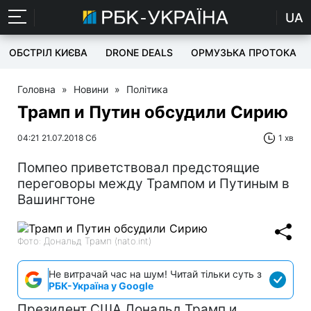
UA
ОБСТРІЛ КИЄВА
DRONE DEALS
ОРМУЗЬКА ПРОТОКА
Головна
»
Новини
»
Політика
Трамп и Путин обсудили Сирию
04:21 21.07.2018 Сб
1 хв
Помпео приветствовал предстоящие
переговоры между Трампом и Путиным в
Вашингтоне
Фото: Дональд Трамп (nato.int)
Не витрачай час на шум! Читай тільки суть з
РБК-Україна у Google
Президент США Дональд Трамп и