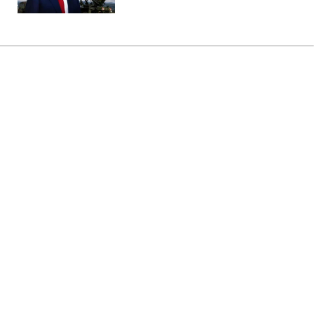
Головна
»
Новини
»
Надзвичайні події
У Болгарії вибухнув дрон біля
газопроводу поряд з кордоном
Румунії
16:02 08.08.2026 Сб
2 хв
Що відомо про інцидент?
ЕДУАРД ТКАЧ