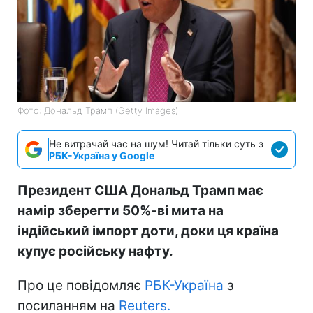
Фото: Дональд Трамп (Getty Images)
Не витрачай час на шум! Читай тільки суть з
РБК-Україна у Google
Президент США Дональд Трамп має
намір зберегти 50%-ві мита на
індійський імпорт доти, доки ця країна
купує російську нафту.
Про це повідомляє
РБК-Україна
з
посиланням на
Reuters.