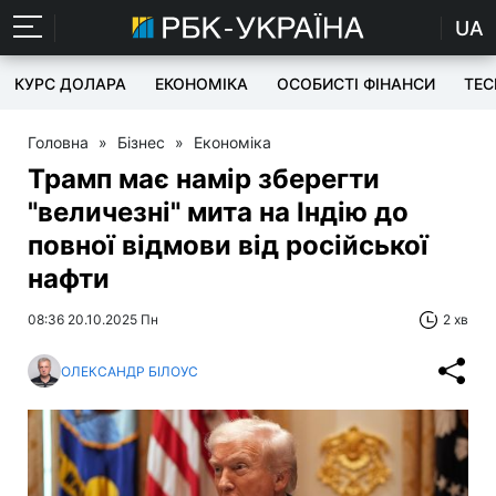
UA
КУРС ДОЛАРА
ЕКОНОМІКА
ОСОБИСТІ ФІНАНСИ
TEC
Головна
»
Бізнес
»
Економіка
Трамп має намір зберегти
"величезні" мита на Індію до
повної відмови від російської
нафти
08:36 20.10.2025 Пн
2 хв
ОЛЕКСАНДР БІЛОУС