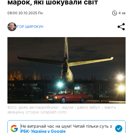
марок, які шокували світ
08:00 20.10.2025 Пн
4 хв
ІГОР ШИРОКУН
Фото: деякі автовиробники - відомі і давно забуті - мають
авіаційну історію (unsplash.com)
Не витрачай час на шум! Читай тільки суть з
РБК-Україна у Google