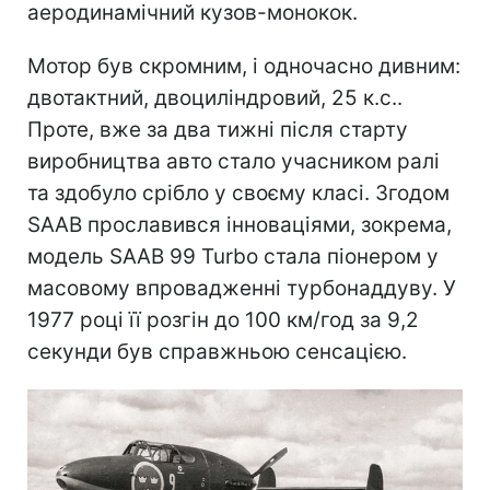
аеродинамічний кузов-монокок.
Мотор був скромним, і одночасно дивним:
двотактний, двоциліндровий, 25 к.с..
Проте, вже за два тижні після старту
виробництва авто стало учасником ралі
та здобуло срібло у своєму класі. Згодом
SAAB прославився інноваціями, зокрема,
модель SAAB 99 Turbo стала піонером у
масовому впровадженні турбонаддуву. У
1977 році її розгін до 100 км/год за 9,2
секунди був справжньою сенсацією.