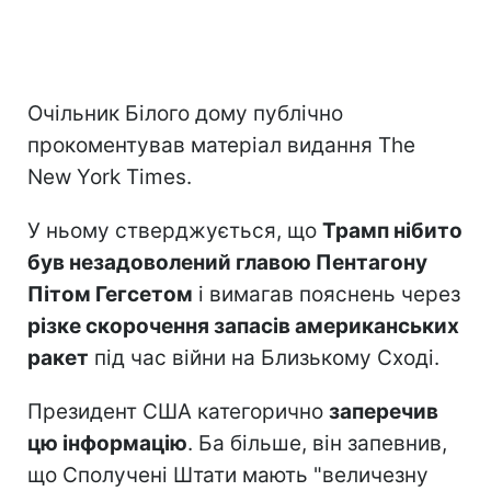
Очільник Білого дому публічно
прокоментував матеріал видання The
New York Times.
У ньому стверджується, що
Трамп нібито
був незадоволений главою Пентагону
Пітом Гегсетом
і вимагав пояснень через
різке скорочення запасів американських
ракет
під час війни на Близькому Сході.
Президент США категорично
заперечив
цю інформацію
. Ба більше, він запевнив,
що Сполучені Штати мають "величезну