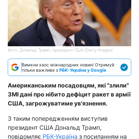
Фото: Дональд Трамп, президент США (Getty Images)
Вимкни хаос міжнародних новин! Отримуй
тільки важливе з
РБК-Україна у Google
Американським посадовцям, які "злили"
ЗМІ дані про нібито дефіцит ракет в армії
США, загрожуватиме ув'язнення.
З таким попередженням виступив
президент США Дональд Трамп,
повідомляє
РБК-Україна
з посиланням на