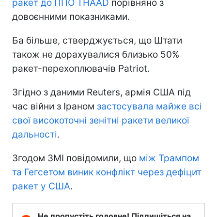
ракет до ППО THAAD
порівняно з
довоєнними показниками.
Ба більше, стверджується, що Штати
також не дорахувалися близько 50%
ракет-перехоплювачів Patriot.
Згідно з даними Reuters, армія США під
час війни з Іраном
застосувала майже всі
свої високоточні зенітні ракети великої
дальності
.
Згодом ЗМІ повідомили, що
між Трампом
та Гегсетом виник конфлікт через дефіцит
ракет у США
.
Не пропустіть головне! Підпишіться на