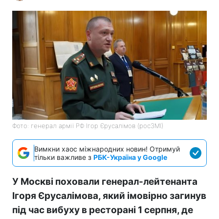
Фото: генерал армії РФ Ігор Єрусалімов (росЗМІ)
Вимкни хаос міжнародних новин! Отримуй
тільки важливе з
РБК-Україна у Google
У Москві поховали генерал-лейтенанта
Ігоря Єрусалімова, який імовірно загинув
під час вибуху в ресторані 1 серпня, де