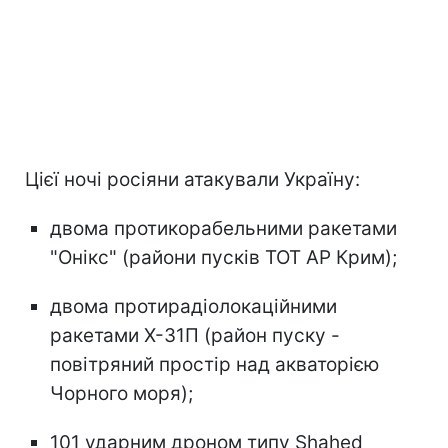
Цієї ночі росіяни атакували Україну:
двома протикорабельними ракетами
"Онікс" (райони пусків ТОТ АР Крим);
двома протирадіолокаційними
ракетами Х-31П (район пуску -
повітряний простір над акваторією
Чорного моря);
101 ударним дроном типу Shahed