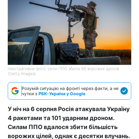
Ілюстративне фото: сили ППО збили 66 ворожих дронів
(Getty Images)
Розумій ситуацію на фронті через факти, а не
чутки з
РБК-Україна у Google
У ніч на 6 серпня Росія атакувала Україну
4 ракетами та 101 ударним дроном.
Силам ППО вдалося збити більшість
ворожих цілей, однак є десятки влучань.