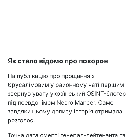
Як стало відомо про похорон
На публікацію про прощання з
Єрусалімовим у районному чаті першим
звернув увагу український OSINT-блогер
під псевдонімом Necro Mancer. Саме
завдяки цьому допису історія отримала
розголос.
Точна дата смерті генерал-лейтенанта та