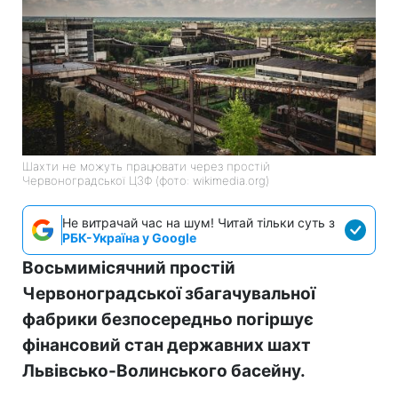
Шахти не можуть працювати через простій
Червоноградської ЦЗФ (фото: wikimedia.org)
Не витрачай час на шум! Читай тільки суть з
РБК-Україна у Google
Восьмимісячний простій
Червоноградської збагачувальної
фабрики безпосередньо погіршує
фінансовий стан державних шахт
Львівсько-Волинського басейну.