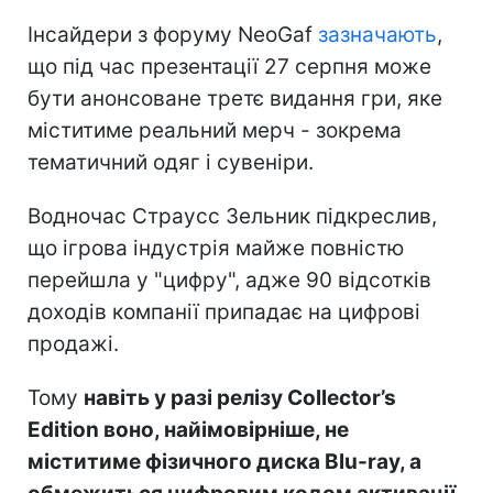
Інсайдери з форуму NeoGaf
зазначають
,
що під час презентації 27 серпня може
бути анонсоване третє видання гри, яке
міститиме реальний мерч - зокрема
тематичний одяг і сувеніри.
Водночас Страусс Зельник підкреслив,
що ігрова індустрія майже повністю
перейшла у "цифру", адже 90 відсотків
доходів компанії припадає на цифрові
продажі.
Тому
навіть у разі релізу Collector’s
Edition воно, найімовірніше, не
міститиме фізичного диска Blu-ray, а