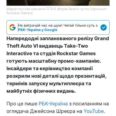
Маркетингова кампанія GTA 6 збирає безліч чуток (скриншот:
Rockstar Games)
Не витрачай час на шум! Читай тільки суть з
РБК-Україна у Google
Напередодні запланованого релізу Grand
Theft Auto VI видавець Take-Two
Interactive та студія Rockstar Games
готують масштабну промо-кампанію.
Інсайдери та керівництво компанії
розкрили нові деталі щодо презентацій,
термінів запуску мультиплеєра та
майбутніх фізичних видань.
Про це пише
РБК-Україна
з посиланням на
оглядача Джейсона Шреєра на
YouTube
.