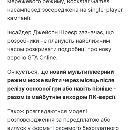
мережевого режиму, Rockstar Games
насамперед зосереджена на single-player
кампанії.
Інсайдер Джейсон Шреєр зазначає, що
розробники не планують найближчим
часом розкривати подробиці про нову
версію GTA Online.
Очікується, що
новий мультиплеєрний
режим може вийти через місяць після
релізу основної гри або навіть пізніше -
разом із майбутнім виходом ПК-версії
.
Також розглядаються моделі
розповсюдження за передплатою або
випуск у форматі окремого безоплатного