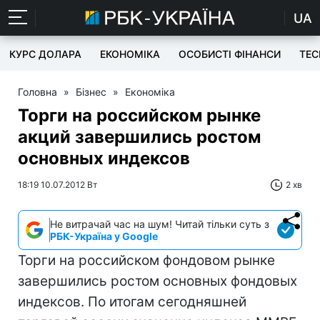
UA
КУРС ДОЛАРА
ЕКОНОМІКА
ОСОБИСТІ ФІНАНСИ
TEC
Головна
»
Бізнес
»
Економіка
Торги на российском рынке
акций завершились ростом
основных индексов
18:19 10.07.2012 Вт
2 хв
Не витрачай час на шум! Читай тільки суть з
РБК-Україна у Google
Торги на российском фондовом рынке
завершились ростом основных фондовых
индексов. По итогам сегодняшней