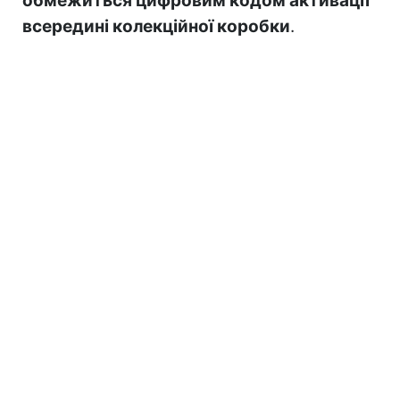
обмежиться цифровим кодом активації
всередині колекційної коробки
.