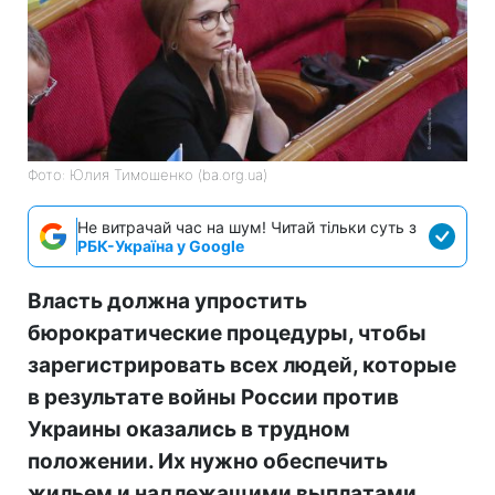
Фото: Юлия Тимошенко (ba.org.ua)
Не витрачай час на шум! Читай тільки суть з
РБК-Україна у Google
Власть должна упростить
бюрократические процедуры, чтобы
зарегистрировать всех людей, которые
в результате войны России против
Украины оказались в трудном
положении. Их нужно обеспечить
жильем и надлежащими выплатами.