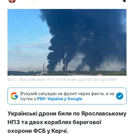
Фото: Ярославський НПЗ після атаки дронів СБУ (росЗМІ)
Розумій ситуацію на фронті через факти, а не
чутки з
РБК-Україна у Google
Українські дрони били по Ярославському
НПЗ та двох кораблях берегової
охорони ФСБ у Керчі.