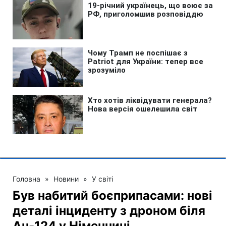
Головна
»
Новини
»
У світі
Був набитий боєприпасами: нові
деталі інциденту з дроном біля
Ан-124 у Німеччині