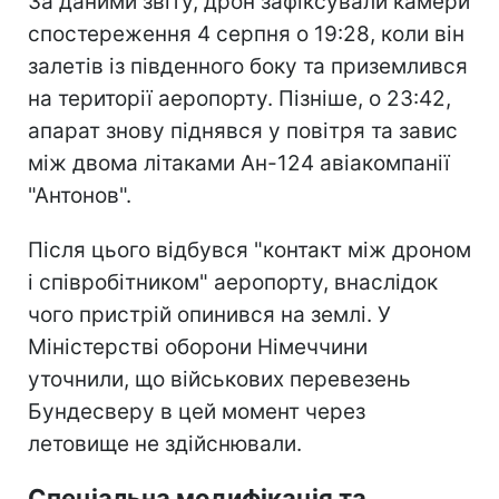
За даними звіту, дрон зафіксували камери
спостереження 4 серпня о 19:28, коли він
залетів із південного боку та приземлився
на території аеропорту. Пізніше, о 23:42,
апарат знову піднявся у повітря та завис
між двома літаками Ан-124 авіакомпанії
"Антонов".
Після цього відбувся "контакт між дроном
і співробітником" аеропорту, внаслідок
чого пристрій опинився на землі. У
Міністерстві оборони Німеччини
уточнили, що військових перевезень
Бундесверу в цей момент через
летовище не здійснювали.
Спеціальна модифікація та