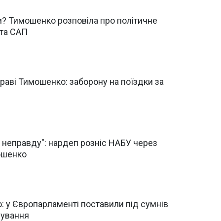
и? Тимошенко розповіла про політичне
та САП
раві Тимошенко: заборону на поїздки за
неправду": нардеп розніс НАБУ через
ошенко
 у Європарламенті поставили під сумнів
дування