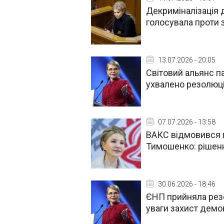
Декриміналізація 
голосувала проти 
13.07.2026 - 20:05
Світовий альянс п
ухвалено резолюц
07.07.2026 - 13:58
ВАКС відмовився 
Тимошенко: рішен
30.06.2026 - 18:46
ЄНП прийняла резо
уваги захист демок