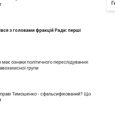
Г
т
івся з головами фракцій Ради: перші
має ознаки політичного переслідування:
равозахисної групи
справі Тимошенко - сфальсифікований? Що
и