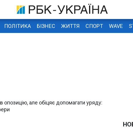
ПОЛІТИКА
БІЗНЕС
ЖИТТЯ
СПОРТ
WAVE
S
в опозицію, але обіцяє допомагати уряду:
фери
НО