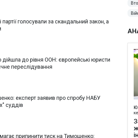
Вто
Вій
і партії голосували за скандальний закон, а
и
АН
 дійшла до рівня ООН: європейські юристи
ичне переслідування
енко: експерт заявив про спробу НАБУ
х" суддів
Ю
к
З
ж
і
магає припинити тиск на Тимошенко: