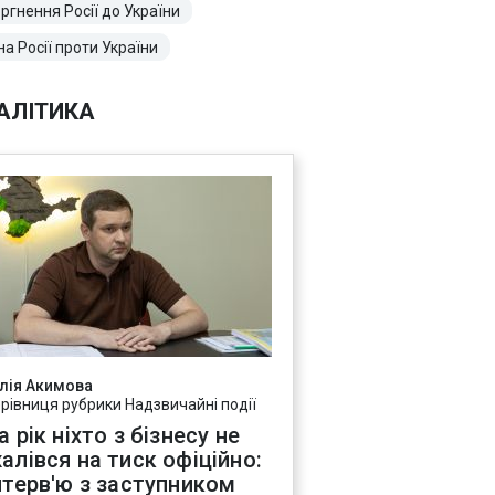
ргнення Росії до України
на Росії проти України
АЛІТИКА
лія Акимова
ерівниця рубрики Надзвичайні події
а рік ніхто з бізнесу не
алівся на тиск офіційно:
нтерв'ю з заступником