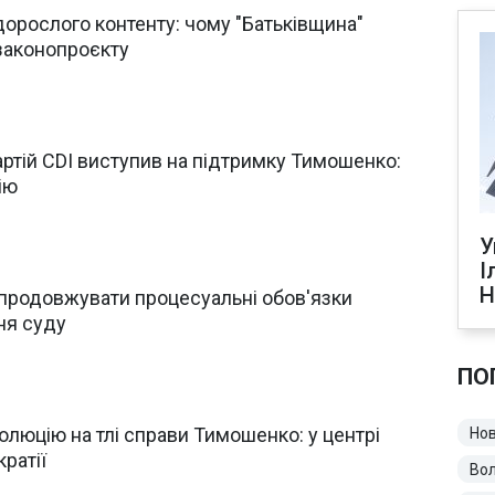
дорослого контенту: чому "Батьківщина"
законопроєкту
артій CDI виступив на підтримку Тимошенко:
ію
У
І
Н
продовжувати процесуальні обов'язки
ня суду
ПО
люцію на тлі справи Тимошенко: у центрі
Нов
ратії
Во