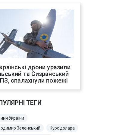
країнські дрони уразили
льський та Сизранський
ПЗ, спалахнули пожежі
ПУЛЯРНІ ТЕГИ
ини України
лодимир Зеленський
Курс долара