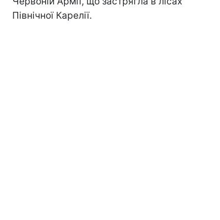
Червоній Армії, що застрягла в лісах
Північної Карелії.