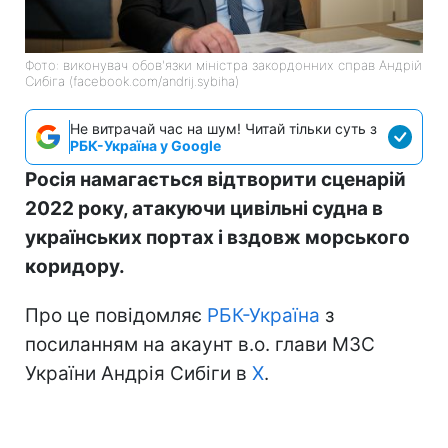
Фото: виконувач обов'язки міністра закордонних справ Андрій
Сибіга (facebook.com/andrij.sybiha)
Не витрачай час на шум! Читай тільки суть з
РБК-Україна у Google
Росія намагається відтворити сценарій
2022 року, атакуючи цивільні судна в
українських портах і вздовж морського
коридору.
Про це повідомляє
РБК-Україна
з
посиланням на акаунт в.о. глави МЗС
України Андрія Сибіги в
Х
.