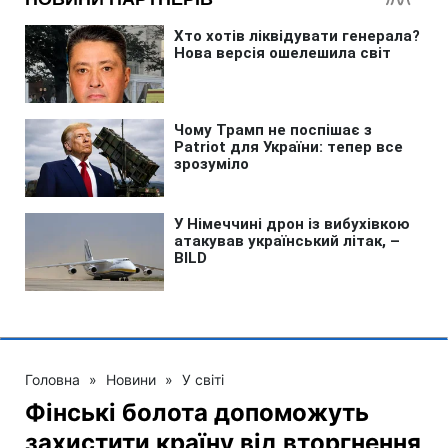
Головна
»
Новини
»
У світі
Фінські болота допоможуть
захистити країну від вторгнення