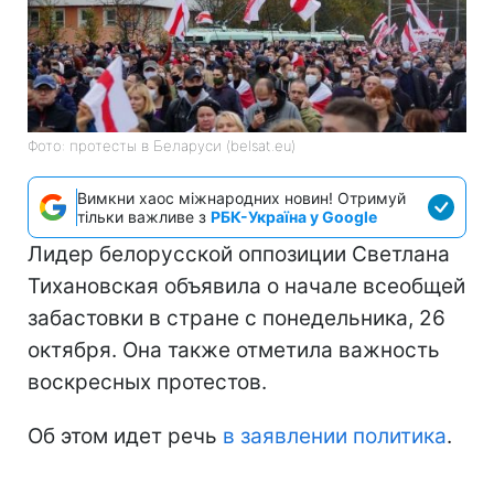
Фото: протесты в Беларуси (belsat.eu)
Вимкни хаос міжнародних новин! Отримуй
тільки важливе з
РБК-Україна у Google
Лидер белорусской оппозиции Светлана
Тихановская объявила о начале всеобщей
забастовки в стране с понедельника, 26
октября. Она также отметила важность
воскресных протестов.
Об этом идет речь
в заявлении политика
.