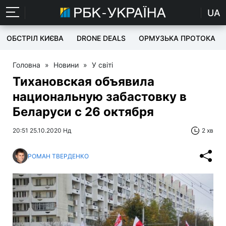
UA
ОБСТРІЛ КИЄВА
DRONE DEALS
ОРМУЗЬКА ПРОТОКА
Головна
»
Новини
»
У світі
Тихановская объявила
национальную забастовку в
Беларуси с 26 октября
20:51 25.10.2020 Нд
2 хв
РОМАН ТВЕРДЕНКО