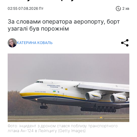
02:55 07.08.2026 Пт
2 хв
За словами оператора аеропорту, борт
узагалі був порожнім
КАТЕРИНА КОВАЛЬ
Фото: інцидент з дроном стався поблизу транспортного
літака Ан-124 в Лейпцигу (Getty Images)