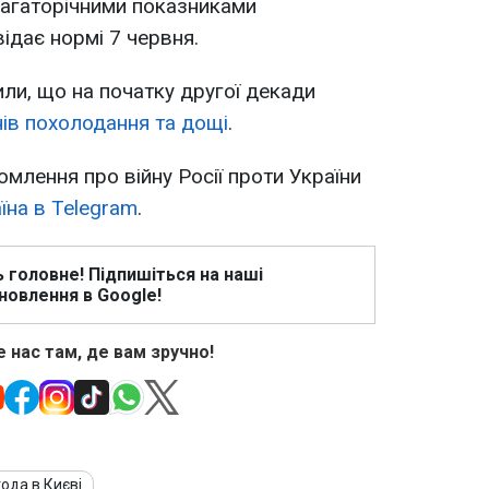
багаторічними показниками
ідає нормі 7 червня.
ли, що на початку другої декади
нів похолодання та дощі
.
омлення про війну Росії проти України
їна в Telegram
.
ь головне! Підпишіться на наші
новлення в Google!
 нас там, де вам зручно!
ода в Києві