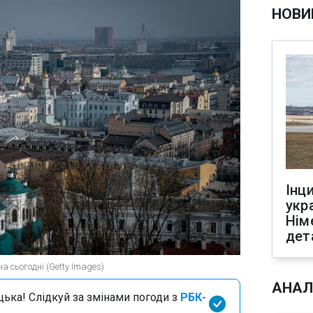
НОВИ
Інц
укр
Нім
дет
а сьогодні (Getty Images)
АНАЛ
цька! Слідкуй за змінами погоди з
РБК-