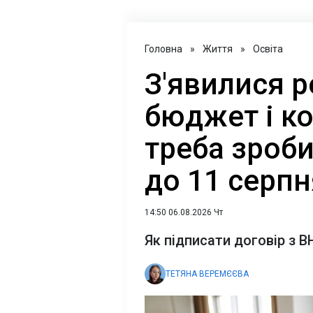
Головна
»
Життя
»
Освіта
З'явилися р
бюджет і к
треба зроб
до 11 серпн
14:50 06.08.2026 Чт
Як підписати договір з 
ТЕТЯНА ВЕРЕМЄЄВА