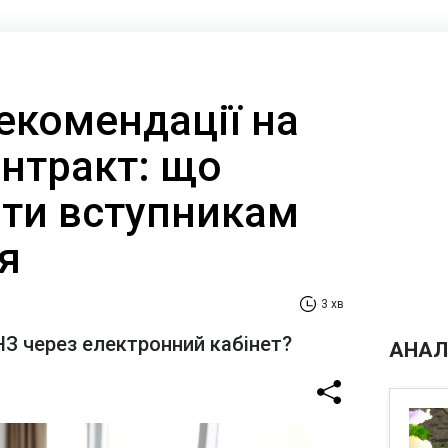
екомендації на
онтракт: що
ити вступникам
я
3 хв
ВНЗ через електронний кабінет?
АНАЛ