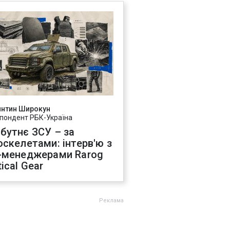
янтин Широкун
пондент РБК-Україна
бутнє ЗСУ – за
оскелетами: інтерв'ю з
-менеджерами Rarog
ical Gear