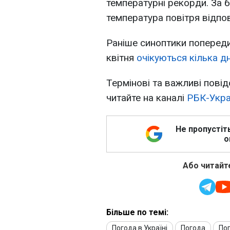
температурні рекорди. За 
температура повітря відпов
Раніше синоптики попереди
квітня
очікуються кілька д
Термінові та важливі повід
читайте на каналі
РБК-Укра
Не пропустіт
о
Або читайте
Більше по темі:
Погода в Україні
Погода
Пог