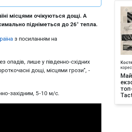
раїні місцями очікуються дощі. А
имально підніметься до 26° тепла.
раїна
з посиланням на
з опадів, лише у південно-східних
Кост
корес
роткочасні дощі, місцями грози", -
Май
екз
топ
чно-західним, 5-10 м/с.
Tact