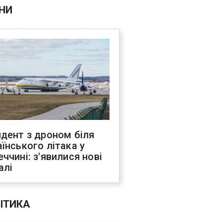
НИ
идент з дроном біля
аїнського літака у
еччині: з'явилися нові
алі
ІТИКА