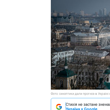
Фото: синоптики дали прогноз в Україні н
Стихія не застане знена
Україна у Google