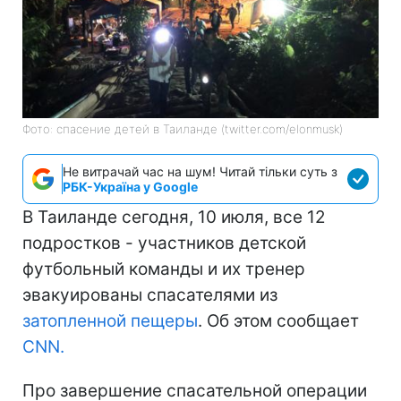
Фото: спасение детей в Таиланде (twitter.com/elonmusk)
Не витрачай час на шум! Читай тільки суть з
РБК-Україна у Google
В Таиланде сегодня, 10 июля, все 12
подростков - участников детской
футбольный команды и их тренер
эвакуированы спасателями из
затопленной пещеры
. Об этом сообщает
СNN.
Про завершение спасательной операции