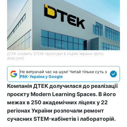
ДТЕК оновить STEM-простори в ліцеях України (фото:
dtek.com)
Не витрачай час на шум! Читай тільки суть з
РБК-Україна у Google
Компанія ДТЕК долучилася до реалізації
проєкту Modern Learning Spaces. В його
межах в 250 академічних ліцеях у 22
регіонах України розпочали ремонт
сучасних STEM-кабінетів і лабораторій.