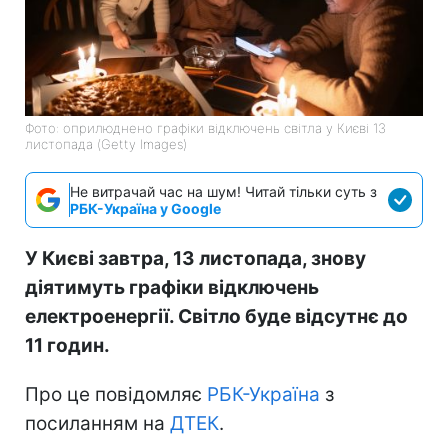
Фото: оприлюднено графіки відключень світла у Києві 13
листопада (Getty Images)
Не витрачай час на шум! Читай тільки суть з
РБК-Україна у Google
У Києві завтра, 13 листопада, знову
діятимуть графіки відключень
електроенергії. Світло буде відсутнє до
11 годин.
Про це повідомляє
РБК-Україна
з
посиланням на
ДТЕК
.