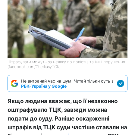
Штрафувати можуть за неявку по повістці та інші порушення
(facebook.com/CherkasyTCK)
Не витрачай час на шум! Читай тільки суть з
РБК-Україна у Google
Якщо людина вважає, що її незаконно
оштрафувало ТЦК, завжди можна
подати до суду. Раніше оскарженні
штрафів від ТЦК суди частіше ставали на