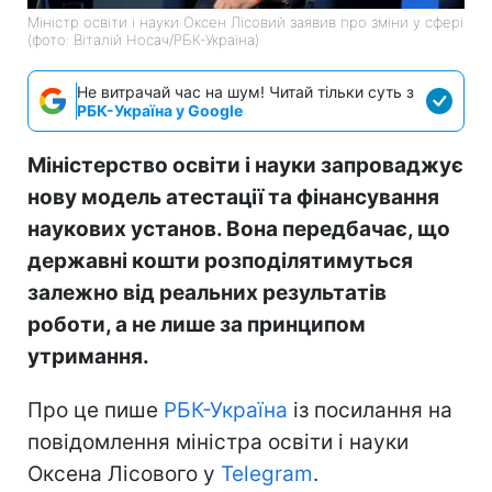
Міністр освіти і науки Оксен Лісовий заявив про зміни у сфері
(фото: Віталій Носач/РБК-Україна)
Не витрачай час на шум! Читай тільки суть з
РБК-Україна у Google
Міністерство освіти і науки запроваджує
нову модель атестації та фінансування
наукових установ. Вона передбачає, що
державні кошти розподілятимуться
залежно від реальних результатів
роботи, а не лише за принципом
утримання.
Про це пише
РБК-Україна
із посилання на
повідомлення міністра освіти і науки
Оксена Лісового у
Telegram
.