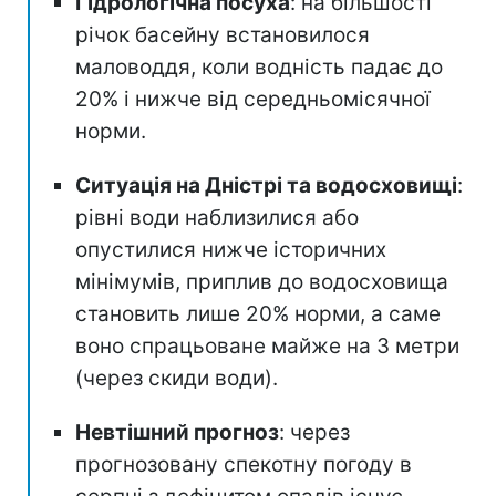
Гідрологічна посуха
: на більшості
річок басейну встановилося
маловоддя, коли водність падає до
20% і нижче від середньомісячної
норми.
Ситуація на Дністрі та водосховищі
:
рівні води наблизилися або
опустилися нижче історичних
мінімумів, приплив до водосховища
становить лише 20% норми, а саме
воно спрацьоване майже на 3 метри
(через скиди води).
Невтішний прогноз
: через
прогнозовану спекотну погоду в