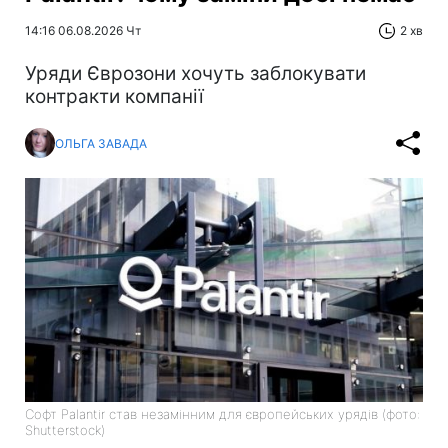
14:16 06.08.2026 Чт
2 хв
Уряди Єврозони хочуть заблокувати
контракти компанії
ОЛЬГА ЗАВАДА
Софт Palantir став незамінним для європейських урядів (фото:
Shutterstock)