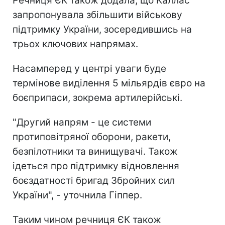
Речниця ЄК також додала, що Каллас
запропонувала збільшити військову
підтримку України, зосередившись на
трьох ключових напрямах.
Насамперед у центрі уваги буде
термінове виділення 5 мільярдів євро на
боєприпаси, зокрема артилерійські.
"Другий напрям - це системи
протиповітряної оборони, ракети,
безпілотники та винищувачі. Також
ідеться про підтримку відновлення
боєздатності бригад Збройних сил
України", - уточнила Гіппер.
Таким чином речниця ЄК також