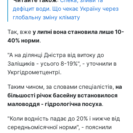
Читайте також
:
Спека, зливи та
дефіцит води. Що чекає Україну через
глобальну зміну клімату
Так, вже
у липні вона становила лише 10-
40% норми
.
"А на ділянці Дністра від витоку до
Заліщиків - усього 8-19%", - уточнили в
Укргідрометцентрі.
Таким чином, за словами спеціалістів,
на
більшості річок басейну встановилося
маловоддя - гідрологічна посуха
.
"Коли водність падає до 20% і нижче від
середньомісячної норми", - пояснили