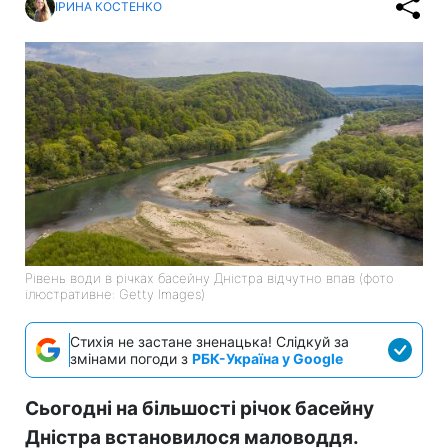
ІРИНА КОСТЕНКО
Рівень води в річках басейну Дністра відчутно впав (фото
ілюстративне: Getty Images)
Стихія не застане зненацька! Слідкуй за
змінами погоди з
РБК-Україна у Google
Сьогодні на більшості річок басейну
Дністра встановилося маловоддя.