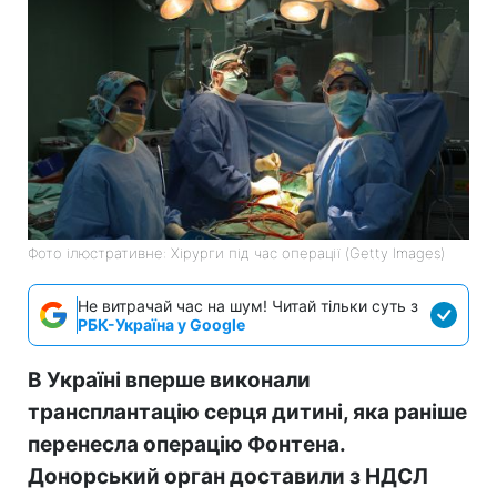
Фото ілюстративне: Хірурги під час операції (Getty Images)
Не витрачай час на шум! Читай тільки суть з
РБК-Україна у Google
В Україні вперше виконали
трансплантацію серця дитині, яка раніше
перенесла операцію Фонтена.
Донорський орган доставили з НДСЛ