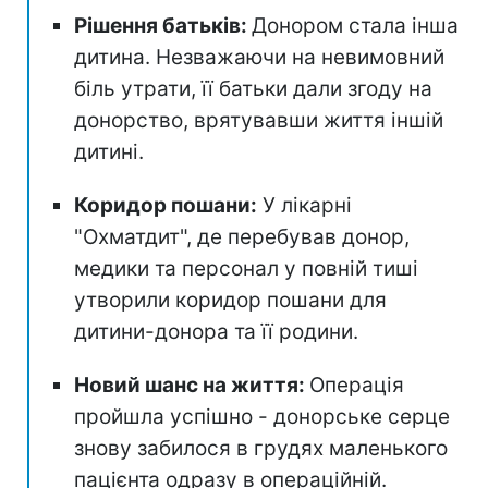
Рішення батьків:
Донором стала інша
дитина. Незважаючи на невимовний
біль утрати, її батьки дали згоду на
донорство, врятувавши життя іншій
дитині.
Коридор пошани:
У лікарні
"Охматдит", де перебував донор,
медики та персонал у повній тиші
утворили коридор пошани для
дитини-донора та її родини.
Новий шанс на життя:
Операція
пройшла успішно - донорське серце
знову забилося в грудях маленького
пацієнта одразу в операційній.