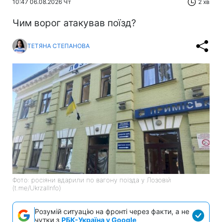
10:47 06.08.2026 Чт
2 хв
Чим ворог атакував поїзд?
ТЕТЯНА СТЕПАНОВА
Фото: росіяни вдарили по вагону поїзда у Лозовій
(t.me/UkrzalInfo)
Розумій ситуацію на фронті через факти, а не
чутки з
РБК-Україна у Google