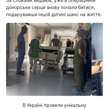
За словами медиків, уже в операційній
донорське серце знову почало битися,
подарувавши іншій дитині шанс на життя.
В Україні провели унікальну