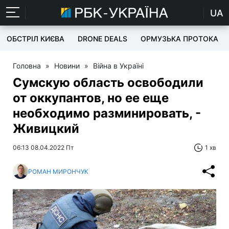
UA
ОБСТРІЛ КИЄВА
DRONE DEALS
ОРМУЗЬКА ПРОТОКА
Головна
»
Новини
»
Війна в Україні
Сумскую область освободили
от оккупантов, но ее еще
необходимо разминировать, -
Живицкий
06:13 08.04.2022 Пт
1 хв
РОМАН МИРОНЧУК