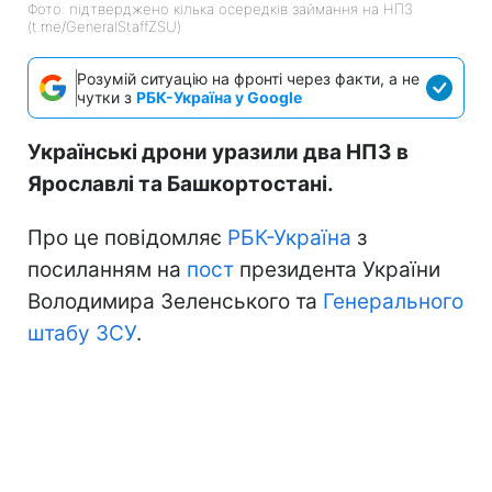
Фото: підтверджено кілька осередків займання на НПЗ
(t.me/GeneralStaffZSU)
Розумій ситуацію на фронті через факти, а не
чутки з
РБК-Україна у Google
Українські дрони уразили два НПЗ в
Ярославлі та Башкортостані.
Про це повідомляє
РБК-Україна
з
посиланням на
пост
президента України
Володимира Зеленського та
Генерального
штабу ЗСУ
.