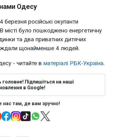
онами Одесу
 4 березня російські окупанти
В місті було пошкоджено енергетичну
удинки та два приватних дитячих
раждали щонайменше 4 людей.
десу - читайте в
матеріалі РБК-Україна
.
ь головне! Підпишіться на наші
новлення в Google!
 нас там, де вам зручно!