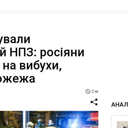
ували
й НПЗ: росіяни
на вибухи,
пожежа
2 хв
АНАЛ