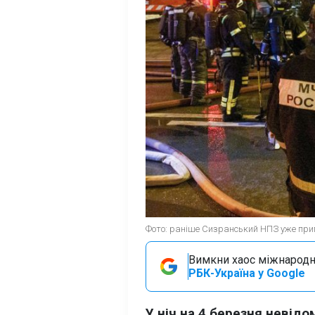
Фото: раніше Сизранський НПЗ уже прип
Вимкни хаос міжнародн
РБК-Україна у Google
У ніч на 4 березня невід