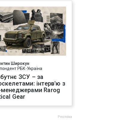
янтин Широкун
пондент РБК-Україна
бутнє ЗСУ – за
оскелетами: інтерв'ю з
-менеджерами Rarog
ical Gear