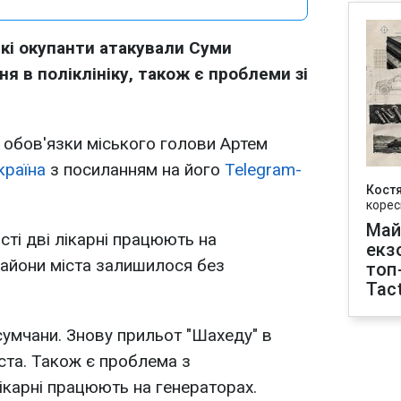
ькі окупанти атакували Суми
ня в поліклініку, також є проблеми зі
 обов'язки міського голови Артем
країна
з посиланням на його
Telegram-
Кост
корес
Май
істі дві лікарні працюють на
екз
райони міста залишилося без
топ
Tact
умчани. Знову прильот "Шахеду" в
іста. Також є проблема з
ікарні працюють на генераторах.