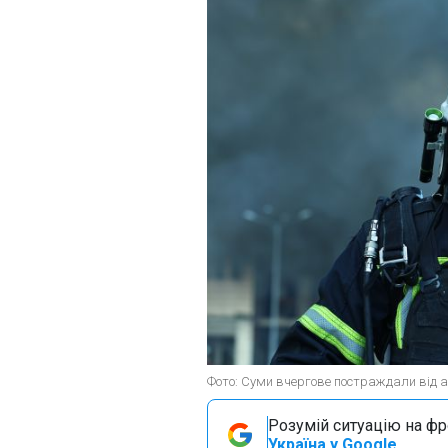
Фото: Суми вчергове постраждали від ат
Розумій ситуацію на фро
Україна у Google