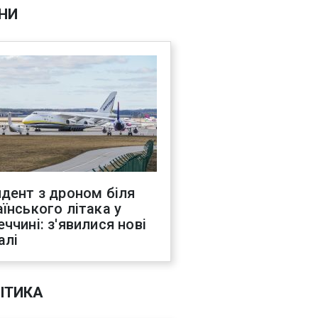
НИ
идент з дроном біля
аїнського літака у
еччині: з'явилися нові
алі
ІТИКА