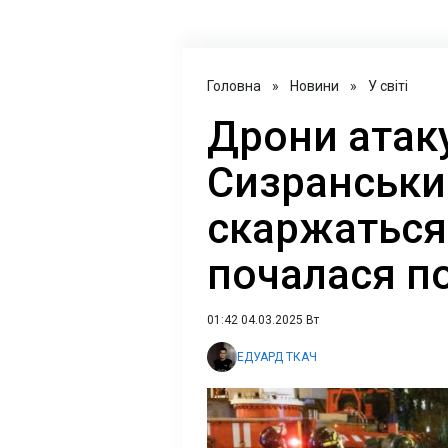
Головна
»
Новини
»
У світі
Дрони атак
Сизранськи
скаржаться 
почалася 
01:42 04.03.2025 Вт
ЕДУАРД ТКАЧ