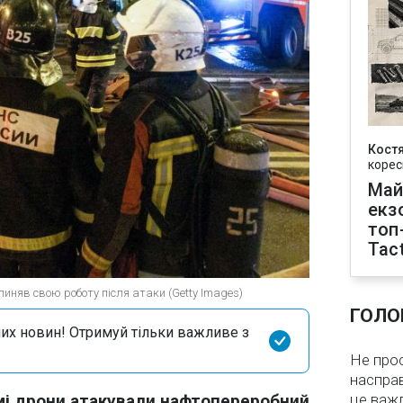
Кост
корес
Май
екз
топ
Tact
иняв свою роботу після атаки (Getty Images)
ГОЛО
их новин! Отримуй тільки важливе з
Не про
насправ
омі дрони атакували нафтопереробний
це важ