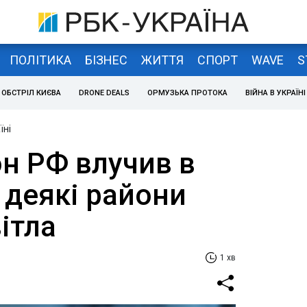
ПОЛІТИКА
БІЗНЕС
ЖИТТЯ
СПОРТ
WAVE
S
ОБСТРІЛ КИЄВА
DRONE DEALS
ОРМУЗЬКА ПРОТОКА
ВІЙНА В УКРАЇНІ
їні
он РФ влучив в
: деякі райони
вітла
1 хв