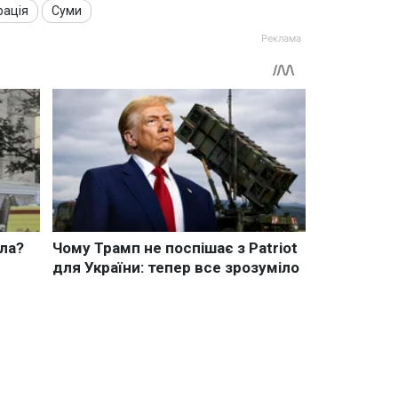
рація
Суми