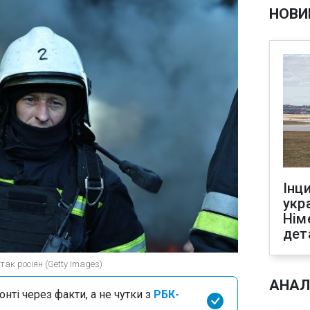
НОВИ
Інц
укр
Нім
дет
ак росіян (Getty Images)
АНАЛ
нті через факти, а не чутки з
РБК-