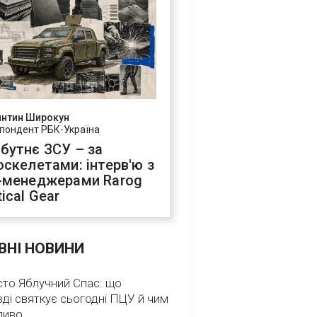
янтин Широкун
пондент РБК-Україна
бутнє ЗСУ – за
оскелетами: інтерв'ю з
-менеджерами Rarog
ical Gear
ВНІ НОВИНИ
сто Яблучний Спас: що
ді святкує сьогодні ПЦУ й чим
ливо