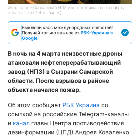
Фото: ранее Сызранский НПЗ уже прекращал свою работу
после атаки (Getty Images)
Выключи хаос международных новостей!
Получай только важное из
РБК-Украина в
Google
В ночь на 4 марта неизвестные дроны
атаковали нефтеперерабатывающий
завод (НПЗ) в Сызрани Самарской
области. После взрывов в районе
объекта начался пожар.
Об этом сообщает
РБК-Украина
со
ссылкой на российские Telegram-каналы
и
канал
главы Центра противодействия
дезинформации (ЦПД) Андрея Коваленко.