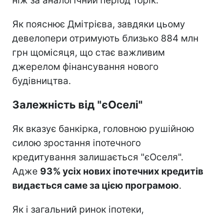
ніж за аналогічний період торік.
Як пояснює Дмітрієва, завдяки цьому
девелопери отримують близько 884 млн
грн щомісяця, що стає важливим
джерелом фінансування нового
будівництва.
Залежність від "єОселі"
Як вказує банкірка, головною рушійною
силою зростання іпотечного
кредитування залишається "єОселя".
Адже
93% усіх нових іпотечних кредитів
видається саме за цією програмою
.
Як і загальний ринок іпотеки,