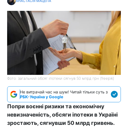
АНАСТАСІЯ МАЦЕПА
Фото: загальний обсяг іпотеки сягнув 50 млрд грн (freepik)
Не витрачай час на шум! Читай тільки суть з
РБК-Україна у Google
Попри воєнні ризики та економічну
невизначеність, обсяги іпотеки в Україні
зростають, сягнувши 50 млрд гривень.