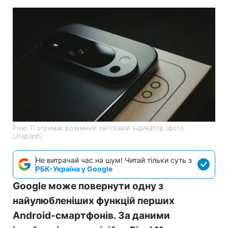
Pixel 11 отримає розумний світловий індикатор (фото:
Unsplash)
Не витрачай час на шум! Читай тільки суть з
РБК-Україна у Google
Google може повернути одну з
найулюбленіших функцій перших
Android-смартфонів. За даними