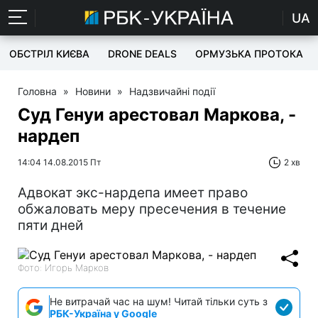
UA
ОБСТРІЛ КИЄВА
DRONE DEALS
ОРМУЗЬКА ПРОТОКА
Головна
»
Новини
»
Надзвичайні події
Суд Генуи арестовал Маркова, -
нардеп
14:04 14.08.2015 Пт
2 хв
Адвокат экс-нардепа имеет право
обжаловать меру пресечения в течение
пяти дней
Фото: Игорь Марков
Не витрачай час на шум! Читай тільки суть з
РБК-Україна у Google