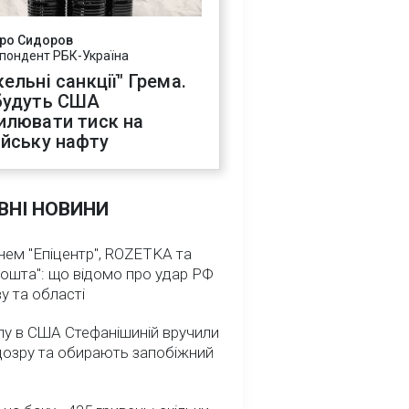
ро Сидоров
пондент РБК-Україна
ельні санкції" Грема.
будуть США
илювати тиск на
ійську нафту
ВНІ НОВИНИ
нем "Епіцентр", ROZETKA та
ошта": що відомо про удар РФ
у та області
лу в США Стефанішиній вручили
дозру та обирають запобіжний