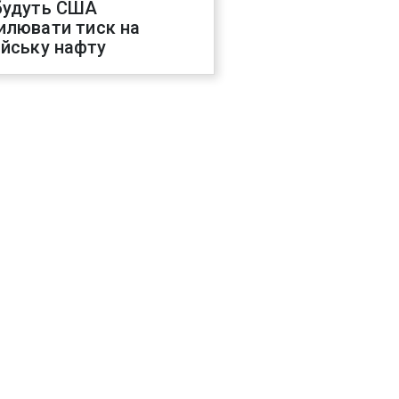
будуть США
илювати тиск на
ійську нафту