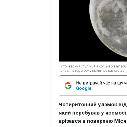
Фото: верхня ступінь Falcon 9 врізалас
понад півтора року після невдалого зап
Не витрачай час на шум!
Google
Чотиритонний уламок відп
який перебував у космосі
врізався в поверхню Міся