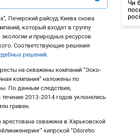
Чи 
пос
рос
а", Печерский райсуд Киева снова
мпаний, который входят в группу
 экологии и природных ресурсов
кого. Соответствующие решения
удебных решений.
аресты на скважины компаний "Эско-
тяная компания" наложены по
ры. По данным следствия,
 течение 2013-2014 годов уклонялись
млн гривен.
а арестована скважина в Харьковской
йлинженеринг" кипрской "Diloretio