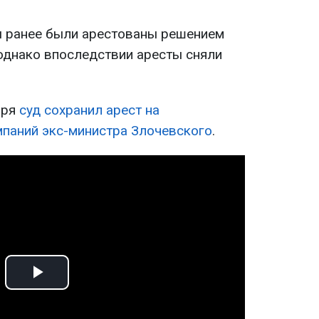
ы ранее были арестованы решением
 однако впоследствии аресты сняли
бря
суд сохранил арест на
паний экс-министра Злочевского
.
Play