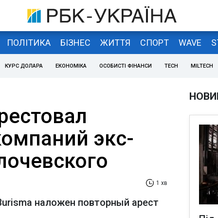
ПОЛІТИКА
БІЗНЕС
ЖИТТЯ
СПОРТ
WAVE
S
КУРС ДОЛАРА
ЕКОНОМІКА
ОСОБИСТІ ФІНАНСИ
TECH
MILTECH
НОВИ
арестовал
омпаний экс-
лочевского
1 хв
Burisma наложен повторный арест