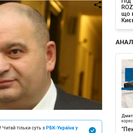
Під
ROZ
що 
Киє
АНАЛ
Дмит
корес
 Читай тільки суть з
РБК-Україна у
"Пек