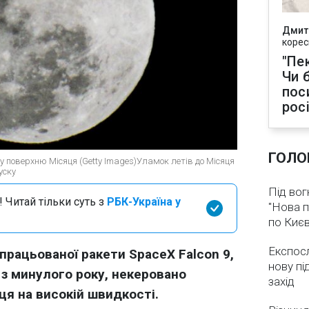
Дмит
корес
"Пек
Чи 
пос
рос
ГОЛО
ь у поверхню Місяця (Getty Images)Уламок летів до Місяця
уску
Під вог
 Читай тільки суть з
РБК-Україна у
"Нова п
по Києв
Експос
рацьованої ракети SpaceX Falcon 9,
нову пі
 з минулого року, некеровано
захід
ця на високій швидкості.