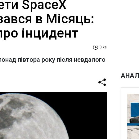
ети SpaceX
ізався в Місяць:
про інцидент
3 хв
понад півтора року після невдалого
АНАЛ