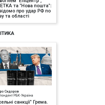
 вогнем "Епіцентр",
ETKA та "Нова пошта":
відомо про удар РФ по
ву та області
ІТИКА
ро Сидоров
пондент РБК-Україна
ельні санкції" Грема.