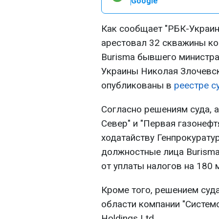
Google
Как сообщает "РБК-Украин
арестовал 32 скважины ко
Burisma бывшего министра
Украины Николая Злочевс
опубликованы в
реестре с
Согласно решениям суда, 
Север" и "Первая газонеф
ходатайству Генпрокурату
должностные лица Burisma
от уплаты налогов на 180 
Кроме того, решением суд
области компании "Системо
Holdings Ltd.