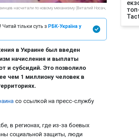
екз
раинцев насчитали по новому механизму (Виталий Носач,
топ
Tact
 Читай тільки суть з
РБК-Україна у
ения в Украине был введен
изм начисления и выплаты
от и субсидий. Это позволило
е чем 1 миллиону человек в
территориях.
раина
со ссылкой на пресс-службу
бе, в регионах, где из-за боевых
аны социальной защиты, люди