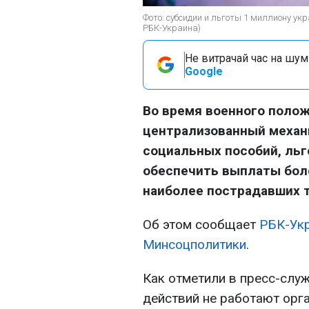
Фото: субсидии и льготы 1 миллиону ук
РБК-Украина)
Не витрачай час на шум!
Google
Во время военного полож
централизованный механ
социальных пособий, льг
обеспечить выплаты боле
наиболее пострадавших 
Об этом сообщает
РБК-Ук
Минсоцполитики
.
Как отметили в пресс-служ
действий не работают орг