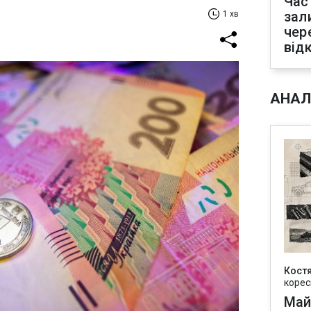
Час
зал
1 хв
чер
від
АНАЛ
Кост
корес
Май