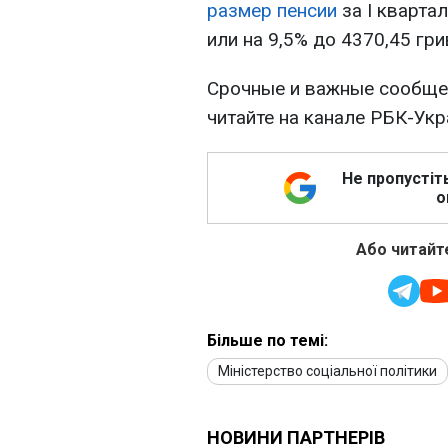
размер пенсии
за I кварта
или на 9,5% до 4370,45 гри
Срочные и важные сообщен
читайте на канале РБК-Ук
Не пропустіт
о
Або читайте
Більше по темі:
Міністерство соціальної політики