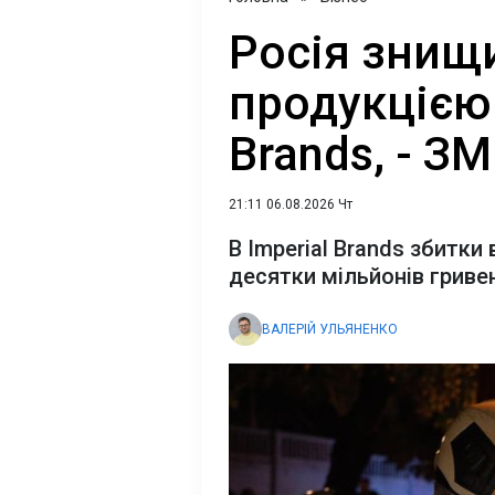
Росія знищ
продукцією 
Brands, - ЗМ
21:11 06.08.2026 Чт
В Imperial Brands збитки 
десятки мільйонів гриве
ВАЛЕРІЙ УЛЬЯНЕНКО