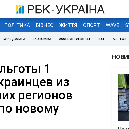
ПОЛІТИКА
БІЗНЕС
ЖИТТЯ
СПОРТ
WAVE
S
КУРС ДОЛАРА
ЕКОНОМІКА
ОСОБИСТІ ФІНАНСИ
TECH
MILTECH
НОВИ
 льготы 1
краинцев из
их регионов
по новому