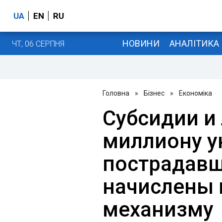
UA
EN
RU
НОВИНИ
АНАЛІТИКА
ЧТ, 06 СЕРПНЯ
Головна
»
Бізнес
»
Економіка
Субсидии и
миллиону у
пострадавш
начислены 
механизму