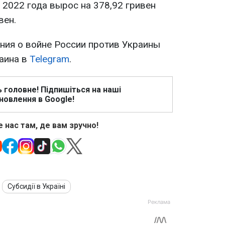
л 2022 года вырос на 378,92 гривен
вен.
ия о войне России против Украины
раина в
Telegram
.
ь головне! Підпишіться на наші
новлення в Google!
 нас там, де вам зручно!
Субсидії в Україні