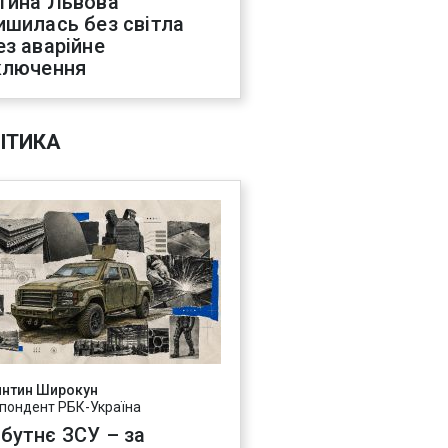
тина Львова
ишилась без світла
ез аварійне
ключення
ІТИКА
янтин Широкун
пондент РБК-Україна
бутнє ЗСУ – за