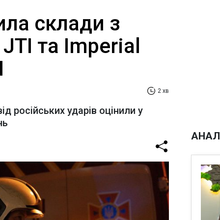
ила склади з
JTI та Imperial
І
2 хв
від російських ударів оцінили у
нь
АНАЛ