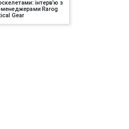
оскелетами: інтерв'ю з
-менеджерами Rarog
ical Gear