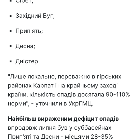
Сірет;
Західний Буг;
Прип'ять;
Десна;
Дністер.
"Лише локально, переважно в гірських
районах Карпат і на крайньому заході
країни, кількість опадів досягала 90-110%
норми", - уточнили в УкрГМЦ.
Найбільш вираженим дефіцит опадів
впродовж липня був у суббасейнах
Прип'яті та Десни - місцями 28-35%