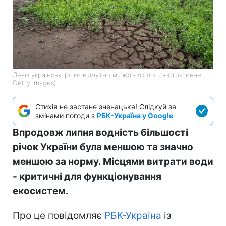
Деякі українські річки відчутно міліють (фото ілюстративне:
Getty Images)
Стихія не застане зненацька! Слідкуй за
змінами погоди з
РБК-Україна у Google
Впродовж липня водність більшості
річок України була меншою та значно
меншою за норму. Місцями витрати води
- критичні для функціонування
екосистем.
Про це повідомляє
РБК-Україна
із