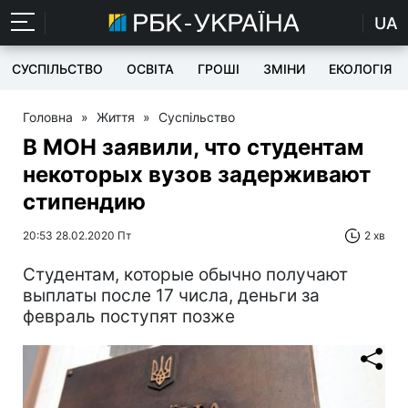
UA
СУСПІЛЬСТВО
ОСВІТА
ГРОШІ
ЗМІНИ
ЕКОЛОГІЯ
Головна
»
Життя
»
Суспільство
В МОН заявили, что студентам
некоторых вузов задерживают
стипендию
20:53 28.02.2020 Пт
2 хв
Студентам, которые обычно получают
выплаты после 17 числа, деньги за
февраль поступят позже