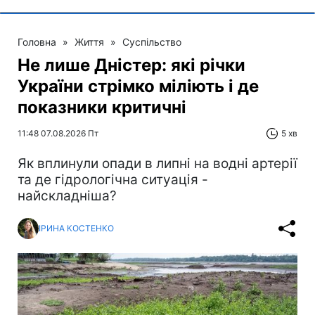
Головна
»
Життя
»
Суспільство
Не лише Дністер: які річки
України стрімко міліють і де
показники критичні
11:48 07.08.2026 Пт
5 хв
Як вплинули опади в липні на водні артерії
та де гідрологічна ситуація -
найскладніша?
ІРИНА КОСТЕНКО