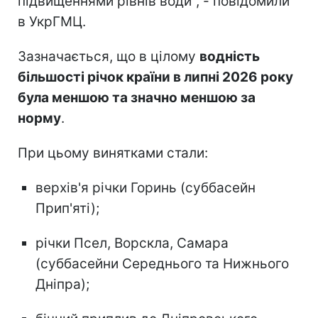
підвищеннями рівнів води", - повідомили
в УкрГМЦ.
Зазначається, що в цілому
водність
більшості річок країни в липні 2026 року
була меншою та значно меншою за
норму
.
При цьому винятками стали:
верхів'я річки Горинь (суббасейн
Прип'яті);
річки Псел, Ворскла, Самара
(суббасейни Середнього та Нижнього
Дніпра);