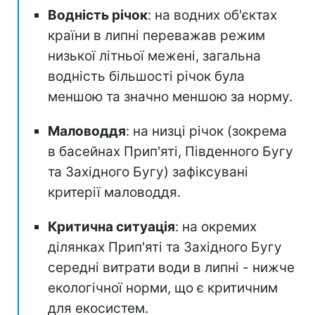
Водність річок
: на водних об'єктах
країни в липні переважав режим
низької літньої межені, загальна
водність більшості річок була
меншою та значно меншою за норму.
Маловоддя
: на низці річок (зокрема
в басейнах Прип'яті, Південного Бугу
та Західного Бугу) зафіксувані
критерії маловоддя.
Критична ситуація
: на окремих
ділянках Прип'яті та Західного Бугу
середні витрати води в липні - нижче
екологічної норми, що є критичним
для екосистем.