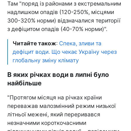
Там "поряд із районами з екстремальним
надлишком опадів (120-250%, місцями
300-320% норми) відзначалися території
з дефіцитом опадів (40-70% норми)".
Читайте також
:
Спека, зливи та
дефіцит води. Що чекає Україну через
глобальну зміну клімату
В яких річках води в липні було
найбільше
"Протягом місяця на річках країни
переважав малозмінний режим низької
літньої межені, який переривався
незначними короткочасними