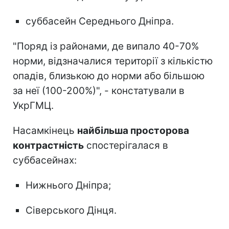
суббасейн Середнього Дніпра.
"Поряд із районами, де випало 40-70%
норми, відзначалися території з кількістю
опадів, близькою до норми або більшою
за неї (100-200%)", - констатували в
УкрГМЦ.
Насамкінець
найбільша просторова
контрастність
спостерігалася в
суббасейнах:
Нижнього Дніпра;
Сіверського Дінця.