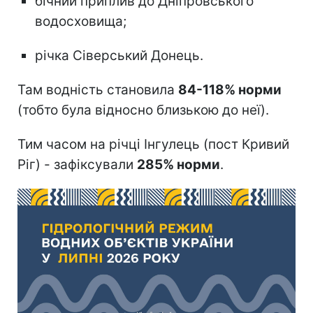
бічний приплив до Дніпровського
водосховища;
річка Сіверський Донець.
Там водність становила
84-118% норми
(тобто була відносно близькою до неї).
Тим часом на річці Інгулець (пост Кривий
Ріг) - зафіксували
285% норми
.