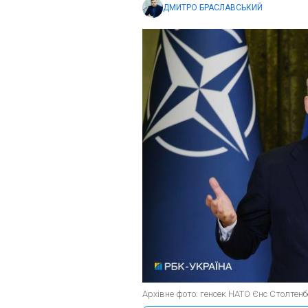
ДМИТРО БРАСЛАВСЬКИЙ
Архівне фото: генсек НАТО Єнс Столтенб