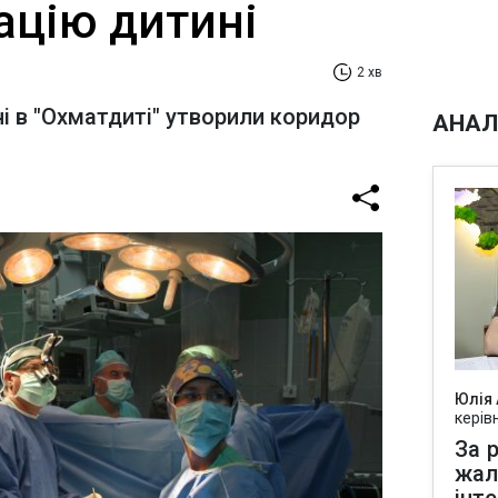
ацію дитині
2 хв
ні в "Охматдиті" утворили коридор
АНАЛ
Юлія
керів
За р
жал