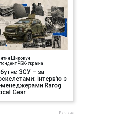
янтин Широкун
пондент РБК-Україна
бутнє ЗСУ – за
оскелетами: інтерв'ю з
-менеджерами Rarog
ical Gear