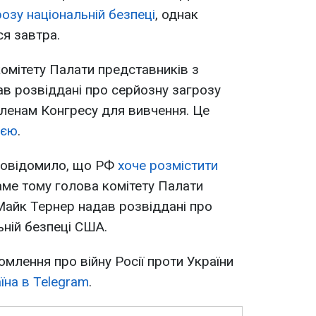
розу національній безпеці
, однак
я завтра.
омітету Палати представників з
в розвіддані про серйозну загрозу
 членам Конгресу для вивчення. Це
ією
.
повідомило, що РФ
хоче розмістити
саме тому голова комітету Палати
Майк Тернер надав розвіддані про
ьній безпеці США.
омлення про війну Росії проти України
їна в Telegram
.