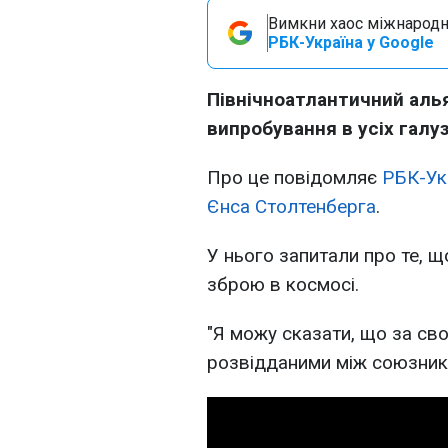
Вимкни хаос міжнародн
РБК-Україна у Google
Північноатлантичний алья
випробування в усіх галуз
Про це повідомляє
РБК-Ук
Єнса Столтенберга
.
У нього запитали про те, щ
зброю в космосі.
"Я можу сказати, що за св
розвідданими між союзникам