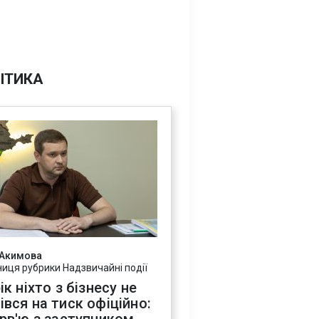
ІТИКА
 Акимова
ниця рубрики Надзвичайні події
ік ніхто з бізнесу не
івся на тиск офіційно: