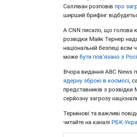
Салліван розповів
про заг
ширший брифінг відбудетьс
А CNN писало, що голова к
розвідки Майк Тернер нада
національній безпеці всім
може
бути пов'язано з Рос
Вчора видання ABC News 
ядерну зброю в космосі
, 
представників з розвідки 
серйозну загрозу націонал
Термінові та важливі повід
читайте на каналі
РБК-Укра