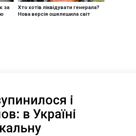
зупинилося і
ов: в Україні
ікальну