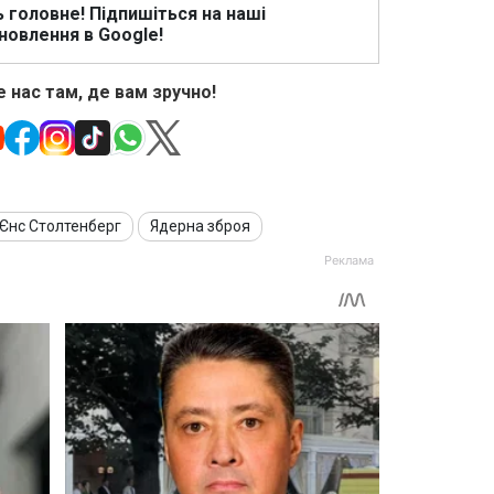
ь головне! Підпишіться на наші
новлення в Google!
 нас там, де вам зручно!
Єнс Столтенберг
Ядерна зброя