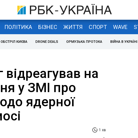
ПОЛІТИКА
БІЗНЕС
ЖИТТЯ
СПОРТ
WAVE
S
ОБСТРІЛ КИЄВА
DRONE DEALS
ОРМУЗЬКА ПРОТОКА
ВІЙНА В УКРАЇНІ
 відреагував на
ня у ЗМІ про
одо ядерної
мосі
1 хв