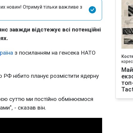
их новин! Отримуй тільки важливе з
нс завжди відстежує всі потенційні
ях.
раїна
з посиланням на генсека НАТО
Кост
корес
Май
о РФ нібито планує розмістити ядерну
екз
топ
Tact
оєю суттю ми постійно обмінюємося
и", - сказав він.