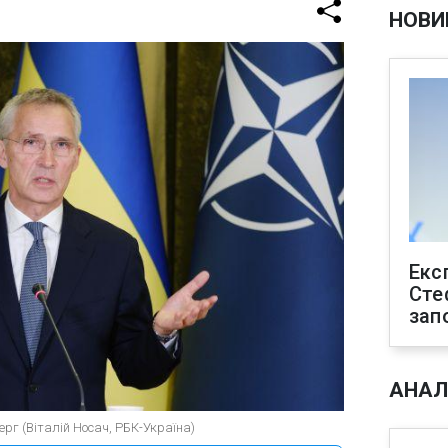
НОВИ
Екс
Сте
зап
АНАЛ
ерг (Віталій Носач, РБК-Україна)