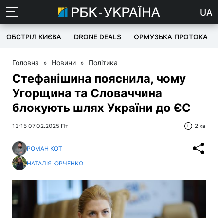
UA
ОБСТРІЛ КИЄВА
DRONE DEALS
ОРМУЗЬКА ПРОТОКА
Головна
»
Новини
»
Політика
Стефанішина пояснила, чому
Угорщина та Словаччина
блокують шлях України до ЄС
13:15 07.02.2025 Пт
2 хв
РОМАН КОТ
НАТАЛІЯ ЮРЧЕНКО