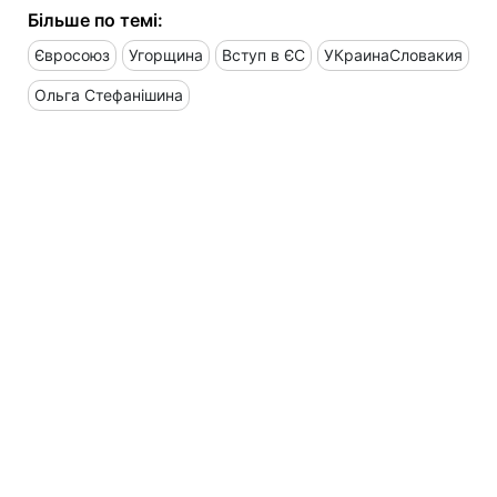
Більше по темі:
Євросоюз
Угорщина
Вступ в ЄС
УКраинаСловакия
Ольга Стефанішина