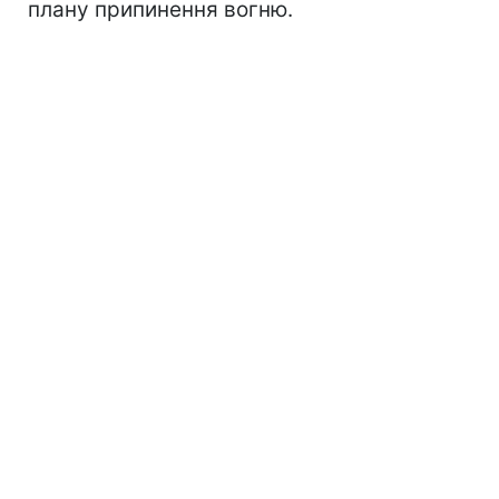
плану припинення вогню.