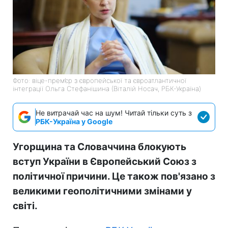
Фото: віце-прем’єр з європейської та євроатлантичної
інтеграції Ольга Стефанішина (Віталій Носач, РБК-Україна)
Не витрачай час на шум! Читай тільки суть з
РБК-Україна у Google
Угорщина та Словаччина блокують
вступ України в Європейський Союз з
політичної причини. Це також пов'язано з
великими геополітичними змінами у
світі.