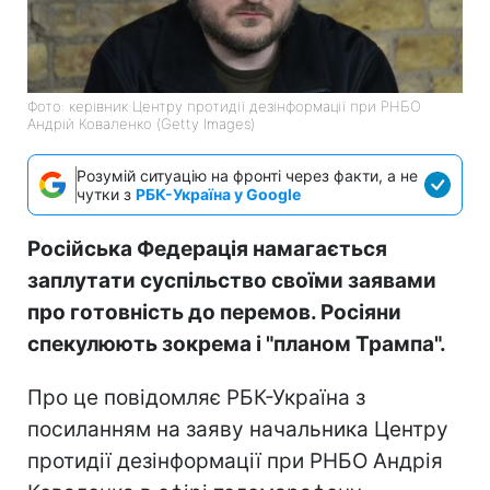
Фото: керівник Центру протидії дезінформації при РНБО
Андрій Коваленко (Getty Images)
Розумій ситуацію на фронті через факти, а не
чутки з
РБК-Україна у Google
Російська Федерація намагається
заплутати суспільство своїми заявами
про готовність до перемов. Росіяни
спекулюють зокрема і "планом Трампа".
Про це повідомляє РБК-Україна з
посиланням на заяву начальника Центру
протидії дезінформації при РНБО Андрія