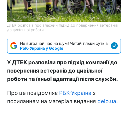
ДТЕК розповів про власний підхід до повернення ветеранів
до цивільної роботи
Не витрачай час на шум! Читай тільки суть з
РБК-Україна у Google
У ДТЕК розповіли про підхід компанії до
повернення ветеранів до цивільної
роботи та їхньої адаптації після служби.
Про це повідомляє
РБК-Україна
з
посиланням на матеріал видання
delo.ua
.