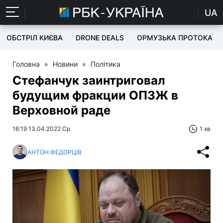
UA
ОБСТРІЛ КИЄВА
DRONE DEALS
ОРМУЗЬКА ПРОТОКА
Головна
»
Новини
»
Політика
Стефанчук заинтриговал
будущим фракции ОПЗЖ в
Верховной раде
16:19 13.04.2022 Ср
1 хв
АНТОН ФЕДОРЦІВ