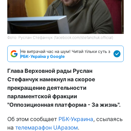
Фото: Руслан Стефанчук (facebook.com/stefanchuk.official)
Не витрачай час на шум! Читай тільки суть з
РБК-Україна у Google
Глава Верховной рады Руслан
Стефанчук намекнул на скорое
прекращение деятельности
парламентской фракции
"Оппозиционная платформа - За жизнь".
Об этом сообщает
РБК-Украина
, ссылаясь
на
телемарафон UAразом
.