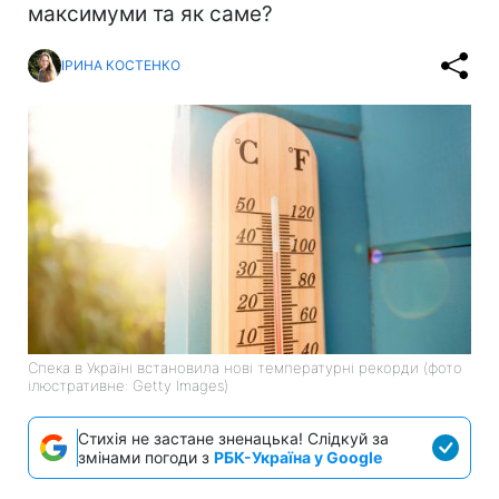
максимуми та як саме?
ІРИНА КОСТЕНКО
Спека в Україні встановила нові температурні рекорди (фото
ілюстративне: Getty Images)
Стихія не застане зненацька! Слідкуй за
змінами погоди з
РБК-Україна у Google