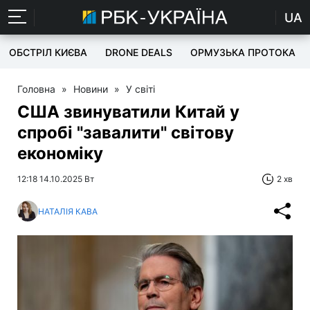
UA
ОБСТРІЛ КИЄВА
DRONE DEALS
ОРМУЗЬКА ПРОТОКА
Головна
»
Новини
»
У світі
США звинуватили Китай у
спробі "завалити" світову
економіку
12:18 14.10.2025 Вт
2 хв
НАТАЛІЯ КАВА