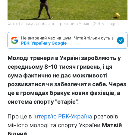
Фото: Скільки заробляють тренери в Україні (Getty Images)
Не витрачай час на шум! Читай тільки суть з
РБК-Україна у Google
Молоді тренери в Україні заробляють у
середньому 8-10 тисяч гривень, і ця
сума фактично не дає можливості
розвиватися чи забезпечити себе. Через
це в громадах бракує нових фахівців, а
система спорту "старіє".
Про це в
інтерв’ю РБК-Україна
розповів
міністр молоді та спорту України
Матвій
Бідний
.