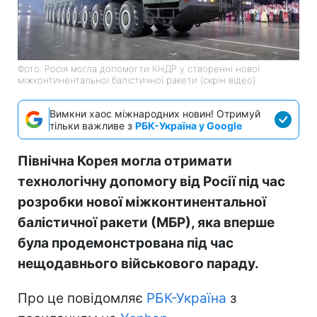
Фото: Росія могла допомогти КНДР у створенні нової
міжконтинентальної балістичної ракети (скрін відео)
Вимкни хаос міжнародних новин! Отримуй
тільки важливе з
РБК-Україна у Google
Північна Корея могла отримати
технологічну допомогу від Росії під час
розробки нової міжконтинентальної
балістичної ракети (МБР), яка вперше
була продемонстрована під час
нещодавнього військового параду.
Про це повідомляє
РБК-Україна
з