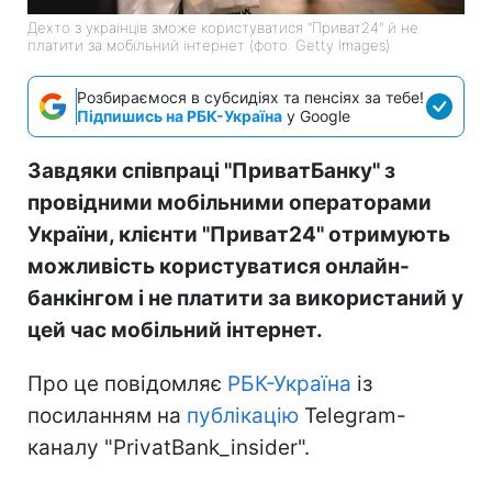
Дехто з українців зможе користуватися "Приват24" й не
платити за мобільний інтернет (фото: Getty Images)
Розбираємося в субсидіях та пенсіях за тебе!
Підпишись на РБК-Україна
у Google
Завдяки співпраці "ПриватБанку" з
провідними мобільними операторами
України, клієнти "Приват24" отримують
можливість користуватися онлайн-
банкінгом і не платити за використаний у
цей час мобільний інтернет.
Про це повідомляє
РБК-Україна
із
посиланням на
публікацію
Telegram-
каналу "PrivatBank_insider".