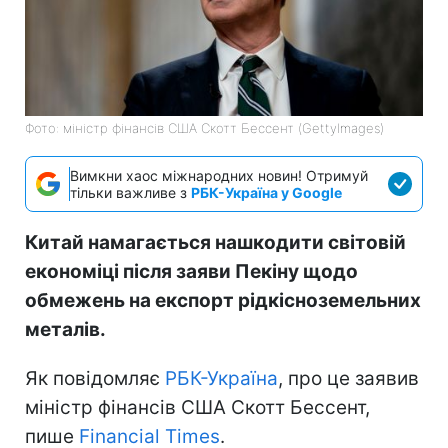
Фото: міністр фінансів США Скотт Бессент (GettyImages)
Вимкни хаос міжнародних новин! Отримуй
тільки важливе з
РБК-Україна у Google
Китай намагається нашкодити світовій
економіці після заяви Пекіну щодо
обмежень на експорт рідкісноземельних
металів.
Як повідомляє
РБК-Україна
, про це заявив
міністр фінансів США Скотт Бессент,
пише
Financial Times
.