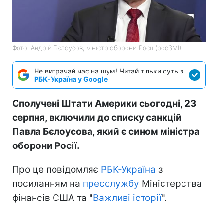
Фото: Андрій Бєлоусов, міністр оборони Росії (росЗМІ)
Не витрачай час на шум! Читай тільки суть з
РБК-Україна у Google
Сполучені Штати Америки сьогодні, 23
серпня, включили до списку санкцій
Павла Бєлоусова, який є сином міністра
оборони Росії.
Про це повідомляє
РБК-Україна
з
посиланням на
пресслужбу
Міністерства
фінансів США та "
Важливі історії
".