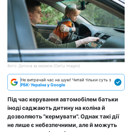
Фото: Дитина за кермом (Getty Images)
Не витрачай час на шум! Читай тільки суть з
РБК-Україна у Google
Під час керування автомобілем батьки
іноді саджають дитину на коліна й
дозволяють "кермувати". Однак такі дії
не лише є небезпечними, але й можуть