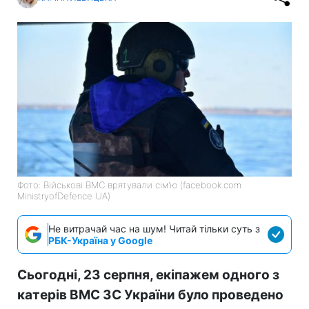
Фото: Військові ВМС врятували сім'ю (facebook.com
MinistryofDefence UA)
Не витрачай час на шум! Читай тільки суть з
РБК-Україна у Google
Сьогодні, 23 серпня, екіпажем одного з
катерів ВМС ЗС України було проведено