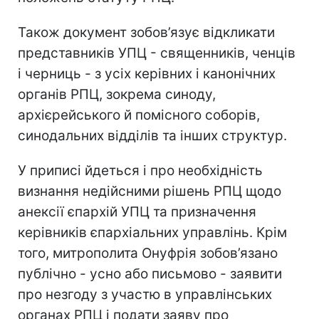
Також документ зобов’язує відкликати
представників УПЦ - священників, ченців
і черниць - з усіх керівних і канонічних
органів РПЦ, зокрема синоду,
архієрейського й помісного соборів,
синодальних відділів та інших структур.
У приписі йдеться і про необхідність
визнання недійсними рішень РПЦ щодо
анексії єпархій УПЦ та призначення
керівників єпархіальних управлінь. Крім
того, митрополита Онуфрія зобов’язано
публічно - усно або письмово - заявити
про незгоду з участю в управлінських
органах РПЦ і подати заяву про