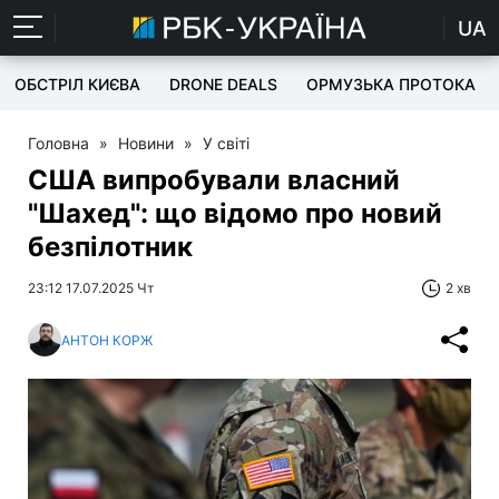
UA
ОБСТРІЛ КИЄВА
DRONE DEALS
ОРМУЗЬКА ПРОТОКА
Головна
»
Новини
»
У світі
США випробували власний
"Шахед": що відомо про новий
безпілотник
23:12 17.07.2025 Чт
2 хв
АНТОН КОРЖ