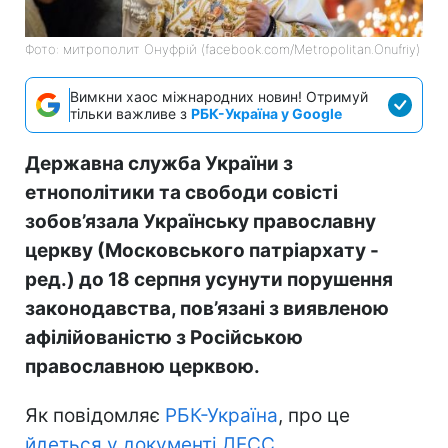
Фото: митрополит Онуфрій (facebook.com/Metropolitan.Onufriy)
Вимкни хаос міжнародних новин! Отримуй
тільки важливе з
РБК-Україна у Google
Державна служба України з
етнополітики та свободи совісті
зобов’язала Українську православну
церкву (Московського патріархату -
ред.) до 18 серпня усунути порушення
законодавства, пов’язані з виявленою
афілійованістю з Російською
православною церквою.
Як повідомляє
РБК-Україна
, про це
йдеться у документі ДЕСС.