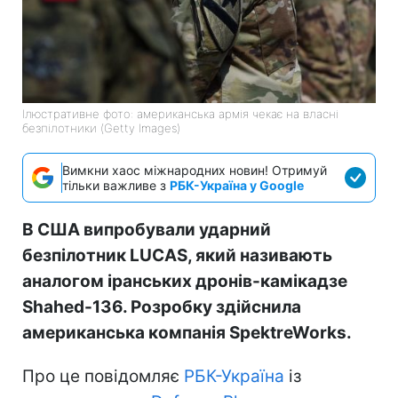
Ілюстративне фото: американська армія чекає на власні
безпілотники (Getty Images)
Вимкни хаос міжнародних новин! Отримуй
тільки важливе з
РБК-Україна у Google
В США випробували ударний
безпілотник LUCAS, який називають
аналогом іранських дронів-камікадзе
Shahed-136. Розробку здійснила
американська компанія SpektreWorks.
Про це повідомляє
РБК-Україна
із