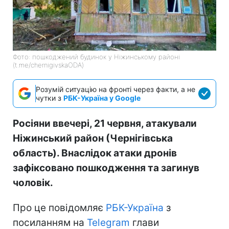
Фото: пошкоджений будинок у Ніжинському районі
(t.me/chernigivskaODA)
Розумій ситуацію на фронті через факти, а не
чутки з
РБК-Україна у Google
Росіяни ввечері, 21 червня, атакували
Ніжинський район (Чернігівська
область). Внаслідок атаки дронів
зафіксовано пошкодження та загинув
чоловік.
Про це повідомляє
РБК-Україна
з
посиланням на
Telegram
глави