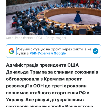
Фото: Рада безпеки ООН (Getty Images)
Розумій ситуацію на фронті через факти, а не
чутки з
РБК-Україна у Google
Адміністрація президента США
Дональда Трампа за спинами союзників
обговорювала з Кремлем проєкт
резолюції в ООН до третіх роковин
повномасштабного вторгнення РФ в
Україну. Але рішучі дії українських
партнерів зірвали спробу Вашингтона