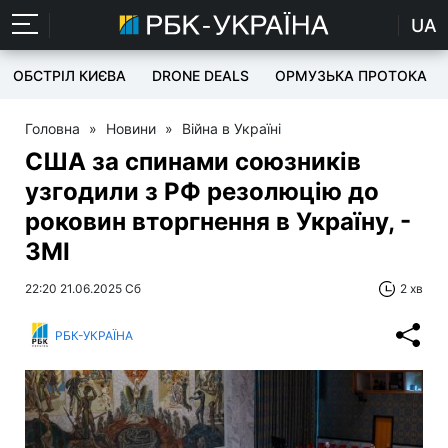
UA
ОБСТРІЛ КИЄВА
DRONE DEALS
ОРМУЗЬКА ПРОТОКА
Головна
»
Новини
»
Війна в Україні
США за спинами союзників
узгодили з РФ резолюцію до
роковин вторгнення в Україну, -
ЗМІ
22:20 21.06.2025 Сб
2 хв
РБК-УКРАЇНА