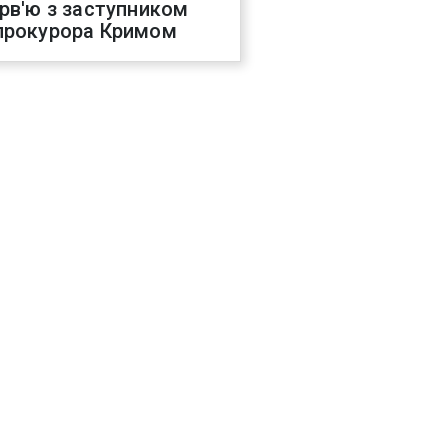
ерв'ю з заступником
прокурора Кримом