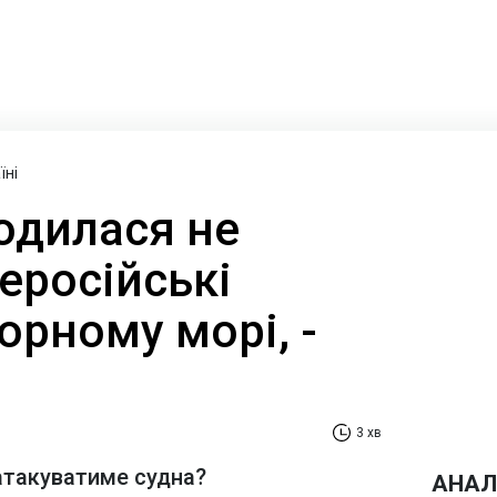
їні
одилася не
еросійські
орному морі, -
3 хв
 атакуватиме судна?
АНАЛ