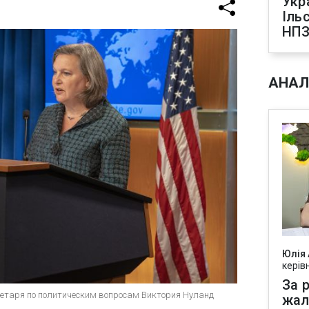
Укр
Іль
НПЗ
АНАЛ
Юлія
керів
За р
ретаря по политическим вопросам Виктория Нуланд
жал