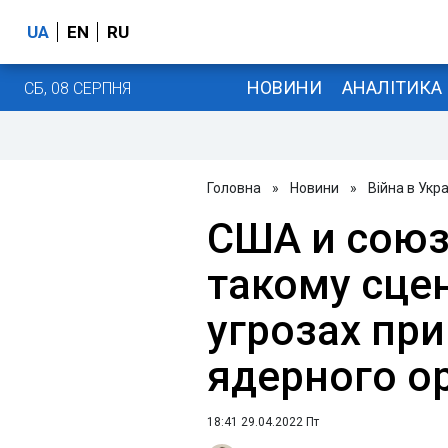
UA
EN
RU
НОВИНИ
АНАЛІТИКА
СБ, 08 СЕРПНЯ
Головна
»
Новини
»
Війна в Укра
США и союз
такому сце
угрозах пр
ядерного о
18:41 29.04.2022 Пт