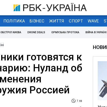
ПОЛІТИКА
БІЗНЕС
ЖИТТЯ
СПОРТ
WAVE
S
ОБСТРІЛ КИЄВА
DRONE DEALS
ОРМУЗЬКА ПРОТОКА
ВІЙНА В УКРАЇНІ
їні
НОВИ
ники готовятся к
нарию: Нуланд об
именения
ружия Россией
1 хв