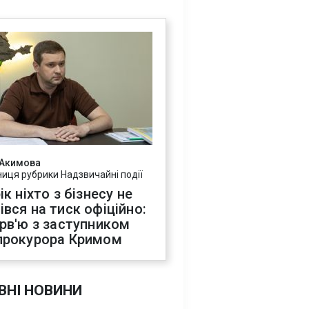
 Акимова
ниця рубрики Надзвичайні події
ік ніхто з бізнесу не
івся на тиск офіційно:
ерв'ю з заступником
прокурора Кримом
ВНІ НОВИНИ