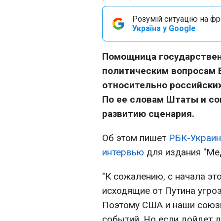
Розумій ситуацію на фро
Україна у Google
Помощница государствен
политическим вопросам 
относительно российских
По ее словам Штаты и со
развитию сценария.
Об этом пишет
РБК-Украин
интервью
для издания "Ме
"К сожалению, с начала эт
исходящие от Путина угро
Поэтому США и наши союзн
событий. Но если дойдет д