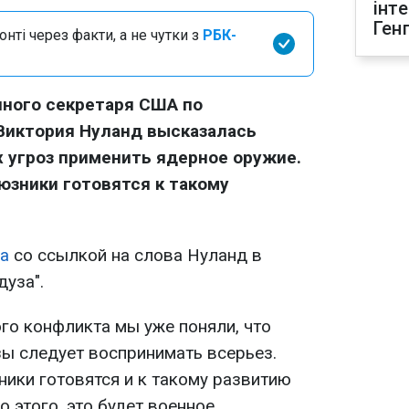
інт
Ген
нті через факти, а не чутки з
РБК-
ного секретаря США по
Виктория Нуланд высказалась
 угроз применить ядерное оружие.
юзники готовятся к такому
а
со ссылкой на слова Нуланд в
дуза".
ого конфликта мы уже поняли, что
зы следует воспринимать всерьез.
ики готовятся и к такому развитию
о этого, это будет военное