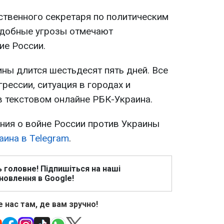
твенного секретаря по политическим
одобные угрозы отмечают
ие России.
ны длится шестьдесят пять дней. Все
рессии, ситуация в городах и
в текстовом онлайне РБК-Украина.
ия о войне России против Украины
аина в Telegram
.
ь головне! Підпишіться на наші
новлення в Google!
 нас там, де вам зручно!