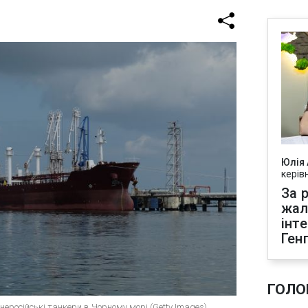
Юлія
керів
За р
жал
інт
Ген
ГОЛО
неросійські танкери в Чорному морі (Getty Images)