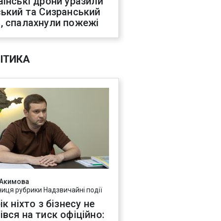
аїнські дрони уразили
ський та Сизранський
, спалахнули пожежі
ІТИКА
 Акимова
ниця рубрики Надзвичайні події
ік ніхто з бізнесу не
івся на тиск офіційно: