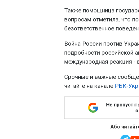
Также помощница государс
вопросам отметила, что п
безответственное поведен
Война России против Украи
подробности российской аг
международная реакция - 
Срочные и важные сообщен
читайте на канале
РБК-Укр
Не пропустіт
о
Або читайте