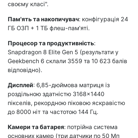
своєму класі".
Пам'ять та накопичувач
: конфігурація 24
ГБ ОЗП + 1 ТБ флеш-пам'яті.
Процесор та продуктивність
:
Snapdragon 8 Elite Gen 5 (результати у
Geekbench 6 склали 3559 та 10 623 балів
відповідно).
Дисплей
: 6,85-дюймова матриця із
роздільною здатністю 3168×1440
пікселів, рекордною піковою яскравістю
до 8000 ніт та частотою 144 Гц.
Камери та батарея
: потрійна система
основних камер (три датчики по 50 Мп