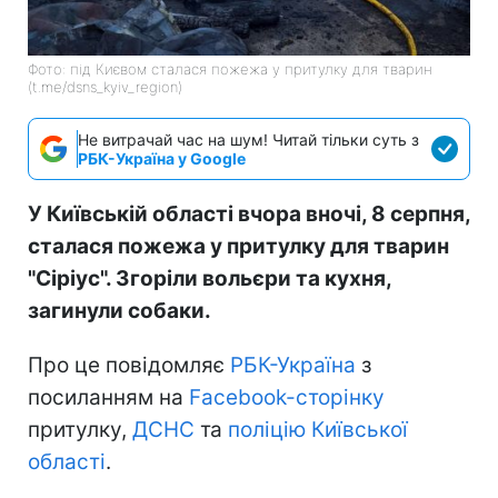
Фото: під Києвом сталася пожежа у притулку для тварин
(t.me/dsns_kyiv_region)
Не витрачай час на шум! Читай тільки суть з
РБК-Україна у Google
У Київській області вчора вночі, 8 серпня,
сталася пожежа у притулку для тварин
"Сіріус". Згоріли вольєри та кухня,
загинули собаки.
Про це повідомляє
РБК-Україна
з
посиланням на
Facebook-сторінку
притулку,
ДСНС
та
поліцію Київської
області
.