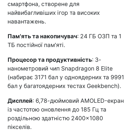
смартфона, створене для
найвибагливіших ігор та високих
навантажень.
Пам'ять та накопичувач
: 24 ГБ ОЗП та 1
ТБ постійної пам'яті.
Процесор та продуктивність
: 3-
нанометровий чип Snapdragon 8 Elite
(набирає 3171 бал у одноядерних та 9991
бал у багатоядерних тестах Geekbench).
Дисплей
: 6,78-дюймовий AMOLED-екран
із частотою оновлення до 185 Гц та
роздільною здатністю 2400×1080
пікселів.