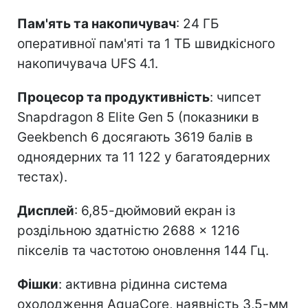
Пам'ять та накопичувач
: 24 ГБ
оперативної пам'яті та 1 ТБ швидкісного
накопичувача UFS 4.1.
Процесор та продуктивність
: чипсет
Snapdragon 8 Elite Gen 5 (показники в
Geekbench 6 досягають 3619 балів в
одноядерних та 11 122 у багатоядерних
тестах).
Дисплей
: 6,85-дюймовий екран із
роздільною здатністю 2688 × 1216
пікселів та частотою оновлення 144 Гц.
Фішки
: активна рідинна система
охолодження AquaCore, наявність 3,5-мм