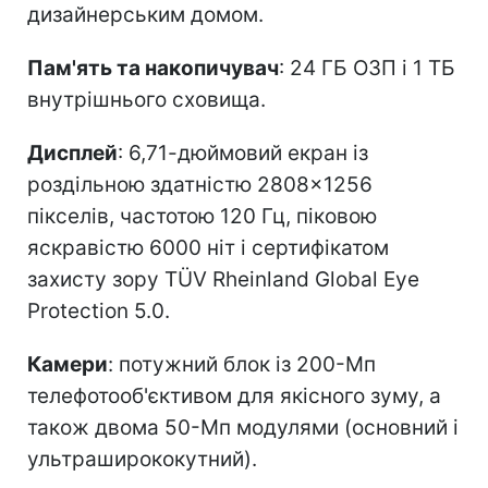
дизайнерським домом.
Пам'ять та накопичувач
: 24 ГБ ОЗП і 1 ТБ
внутрішнього сховища.
Дисплей
: 6,71-дюймовий екран із
роздільною здатністю 2808×1256
пікселів, частотою 120 Гц, піковою
яскравістю 6000 ніт і сертифікатом
захисту зору TÜV Rheinland Global Eye
Protection 5.0.
Камери
: потужний блок із 200-Мп
телефотооб'єктивом для якісного зуму, а
також двома 50-Мп модулями (основний і
ультраширококутний).