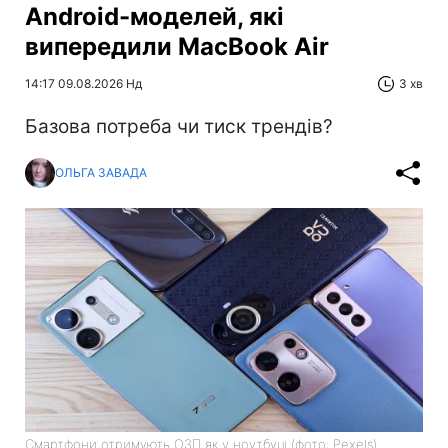
Android-моделей, які
випередили MacBook Air
14:17 09.08.2026 Нд
3 хв
Базова потреба чи тиск трендів?
ОЛЬГА ЗАВАДА
Смартфони отримують ОЗП як у ноутбуці (фото: Pexels)