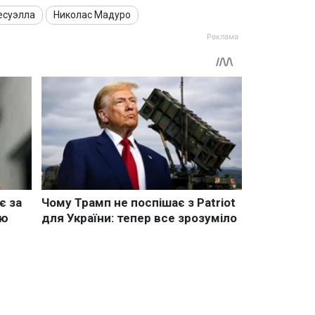
есуэлла
Николас Мадуро