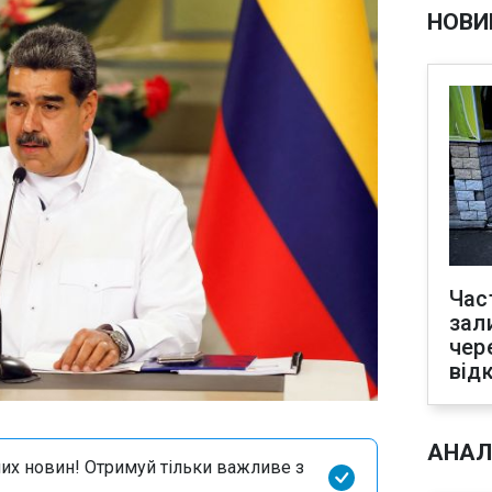
НОВИ
Час
зал
чер
від
АНАЛ
их новин! Отримуй тільки важливе з