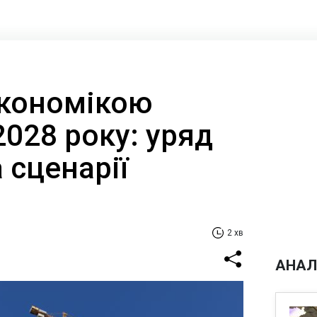
економікою
2028 року: уряд
 сценарії
2 хв
АНАЛ