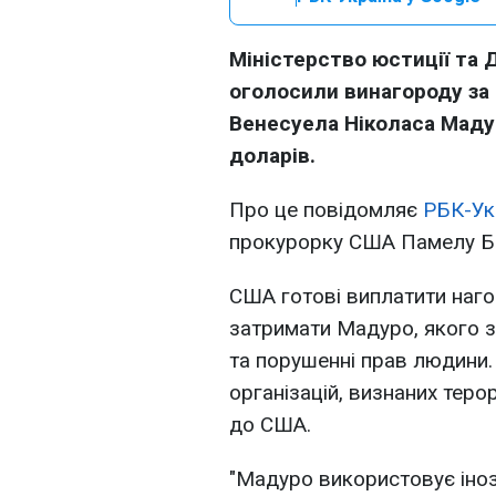
Міністерство юстиції та
оголосили винагороду за
Венесуела Ніколаса Мадур
доларів.
Про це повідомляє
РБК-Ук
прокурорку США Памелу Б
США готові виплатити наго
затримати Мадуро, якого зв
та порушенні прав людини.
організацій, визнаних тер
до США.
"Мадуро використовує інозем