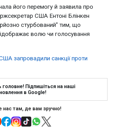
нала його перемогу й заявила про
ержсекретар США Ентоні Блінкен
рйозно стурбований" тим, що
відображає волю чи голосування
США запровадили санкції проти
ь головне! Підпишіться на наші
новлення в Google!
 нас там, де вам зручно!