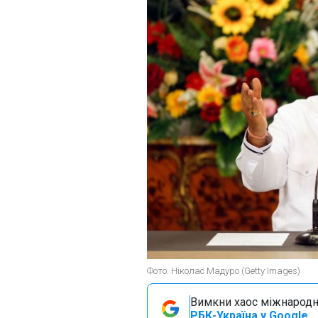
Фото: Ніколас Мадуро (Getty Images)
Вимкни хаос міжнародн
РБК-Україна у Google