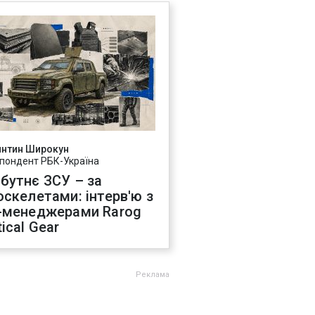
янтин Широкун
пондент РБК-Україна
бутнє ЗСУ – за
оскелетами: інтерв'ю з
-менеджерами Rarog
ical Gear