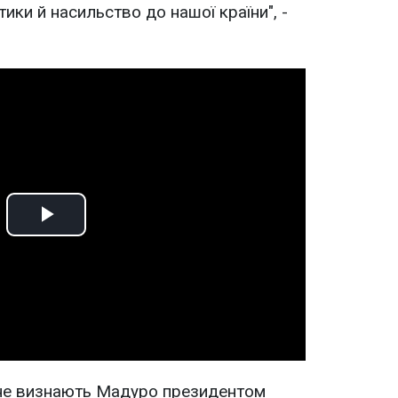
ики й насильство до нашої країни", -
Play
Video
не визнають Мадуро президентом