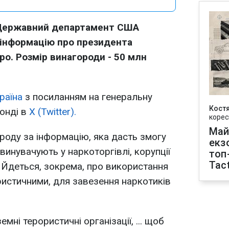
 Державний департамент США
 інформацію про президента
о. Розмір винагороди - 50 млн
раїна
з посиланням на генеральну
Кост
онді в
X (Twitter).
корес
Май
роду за інформацію, яка дасть змогу
екз
инувачують у наркоторгівлі, корупції
топ
Tact
 Йдеться, зокрема, про використання
ористичними, для завезення наркотиків
ні терористичні організації, ... щоб