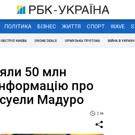
ПОЛІТИКА
БІЗНЕС
ЖИТТЯ
СПОРТ
WAVE
S
ОБСТРІЛ КИЄВА
DRONE DEALS
ОРМУЗЬКА ПРОТОКА
ВІЙНА В УКРАЇНІ
яли 50 млн
 інформацію про
есуели Мадуро
2 хв