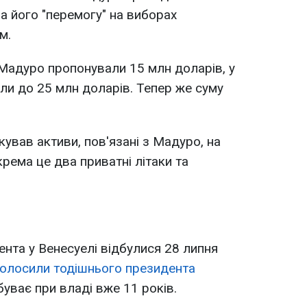
а його "перемогу" на виборах
м.
Мадуро пропонували 15 млн доларів, у
или до 25 млн доларів. Тепер же суму
ував активи, пов'язані з Мадуро, на
рема це два приватні літаки та
нта у Венесуелі відбулися 28 липня
олосили тодішнього президента
буває при владі вже 11 років.