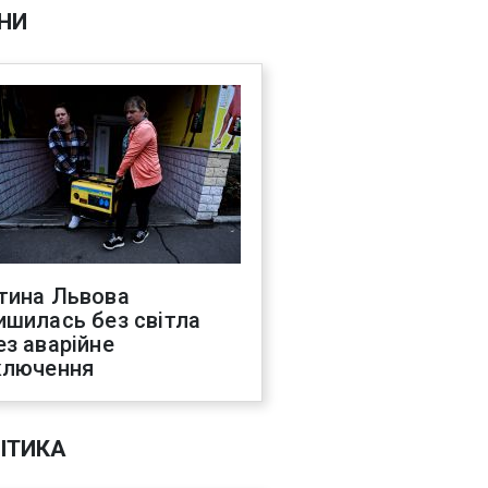
НИ
тина Львова
ишилась без світла
ез аварійне
ключення
ІТИКА