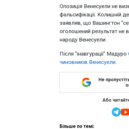
Опозиція Венесуели не виз
фальсифікації. Колишній д
заявляв, що Вашингтон "се
оголошений результат не 
народу Венесуели.
Після "інавгурації" Мадуро
чиновників Венесуели.
Не пропустіт
о
Або читайте
Більше по темі: