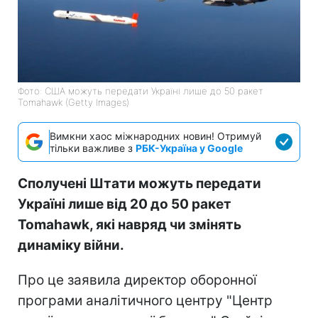
Фото: США можуть передати Україні лише до 50 ракет
Tomahawk (Getty Images)
Вимкни хаос міжнародних новин! Отримуй
тільки важливе з
РБК-Україна у Google
Сполучені Штати можуть передати
Україні лише від 20 до 50 ракет
Tomahawk, які навряд чи змінять
динаміку війни.
Про це заявила директор оборонної
програми аналітичного центру "Центр