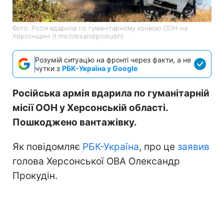
Фото: Росія вдарила по гуманітарному конвою ООН на
Херсонщині (t.me/olexandrprokudin)
Розумій ситуацію на фронті через факти, а не
чутки з
РБК-Україна у Google
Російська армія вдарила по гуманітарній
місії ООН у Херсонській області.
Пошкоджено вантажівку.
Як повідомляє
РБК-Україна
, про це
заявив
голова Херсонської ОВА Олександр
Прокудін.