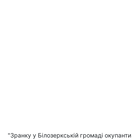
"Зранку у Білозеркській громаді окупанти