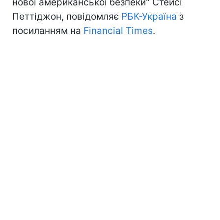
нової американської безпеки" Стейсі
Петтіджон, повідомляє
РБК-Україна
з
посиланням на
Financial Times
.