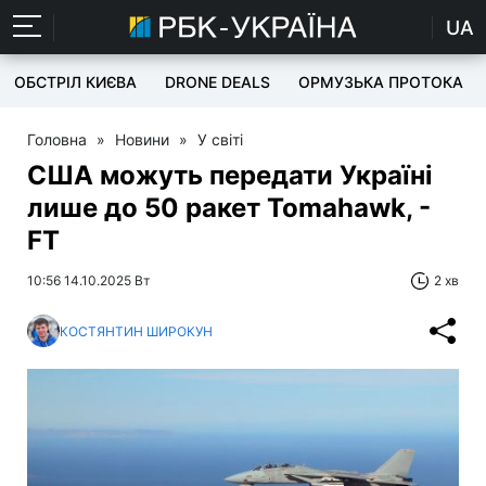
UA
ОБСТРІЛ КИЄВА
DRONE DEALS
ОРМУЗЬКА ПРОТОКА
Головна
»
Новини
»
У світі
США можуть передати Україні
лише до 50 ракет Tomahawk, -
FT
10:56 14.10.2025 Вт
2 хв
КОСТЯНТИН ШИРОКУН