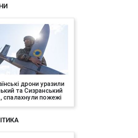
НИ
аїнські дрони уразили
ський та Сизранський
, спалахнули пожежі
ІТИКА