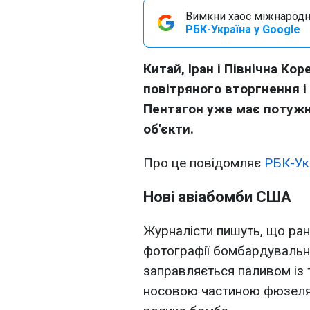
Вимкни хаос міжнародн
РБК-Україна у Google
Китай, Іран і Північна Ко
повітряного вторгнення і
Пентагон уже має потужні
об'єкти.
Про це повідомляє
РБК-Ук
Нові авіабомби США
Журналісти пишуть, що ра
фотографії бомбардувальн
заправляється паливом із т
носовою частиною фюзеляж