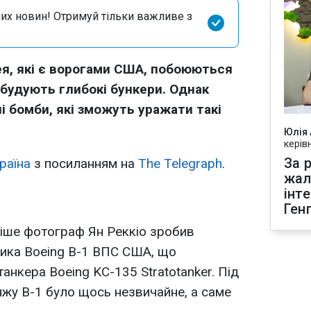
их новин! Отримуй тільки важливе з
рея, які є ворогами США, побоюються
 будують глибокі бункери. Однак
 бомби, які зможуть уражати такі
Юлія
керів
За р
раїна
з посиланням на
The Telegraph
.
жал
інт
Ген
ніше фотограф Ян Реккіо зробив
ика Boeing B-1 ВПС США, що
анкера Boeing KC-135 Stratotanker. Під
у B-1 було щось незвичайне, а саме