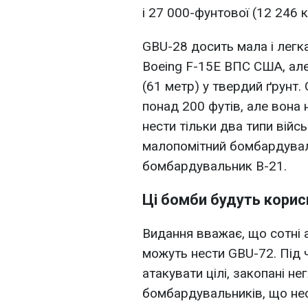
і 27 000-фунтової (12 246 к
GBU-28 досить мала і легка
Boeing F-15E ВПС США, але
(61 метр) у твердий ґрунт.
понад 200 футів, але вона 
нести тільки два типи війс
малопомітний бомбардуваль
бомбардувальник B-21.
Ці бомби будуть корисн
Видання вважає, що сотні 
можуть нести GBU-72. Під ч
атакувати цілі, закопані не
бомбардувальників, що нес