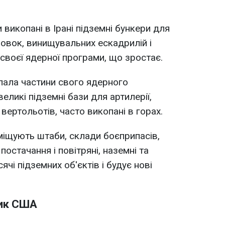
 викопані в Ірані підземні бункери для
овок, винищувальних ескадрилій і
своєї ядерної програми, що зростає.
пала частини свого ядерного
еликі підземні бази для артилерії,
 вертольотів, часто викопані в горах.
міщують штаби, склади боєприпасів,
постачання і повітряні, наземні та
ячі підземних об'єктів і будує нові
ик США