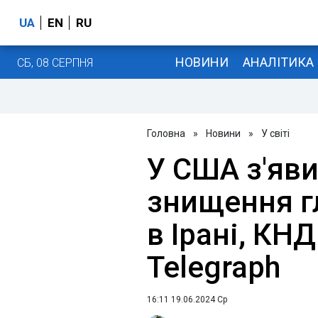
UA
EN
RU
НОВИНИ
АНАЛІТИКА
СБ, 08 СЕРПНЯ
Головна
»
Новини
»
У світі
У США з'яв
знищення г
в Ірані, КНДР
Telegraph
16:11 19.06.2024 Ср