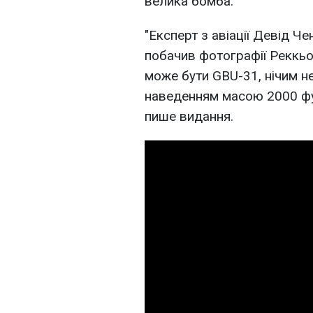
велика бомба.
"Експерт з авіації Девід Че
побачив фотографії Реккьо
може бути GBU-31, нічим н
наведенням масою 2000 фунт
пише видання.