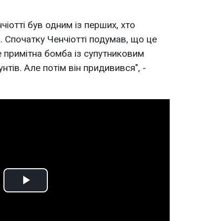
нчіотті був одним із перших, хто
. Спочатку Ченчіотті подумав, що це
е примітна бомба із супутниковим
ів. Але потім він придивився", -
Play
Video