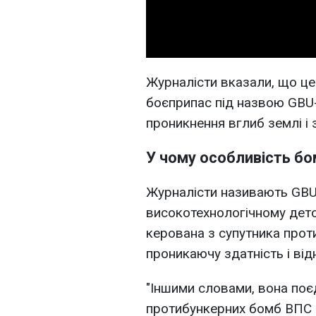
Журналісти вказали, що це
боєприпас під назвою GBU-
проникнення вглиб землі і 
У чому особливість б
Журналісти називають GBU
високотехнологічному детон
керована з супутника про
проникаючу здатність і від
"Іншими словами, вона поєд
протибункерних бомб ВПС 