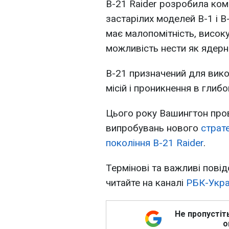
B-21 Raider розробила ком
застарілих моделей B-1 і 
має малопомітність, високу
можливість нести як ядерне
B-21 призначений для вико
місій і проникнення в глиб
Цього року Вашингтон про
випробувань нового
страт
покоління B-21 Raider
.
Термінові та важливі повід
читайте на каналі
РБК-Укра
Не пропустіт
о