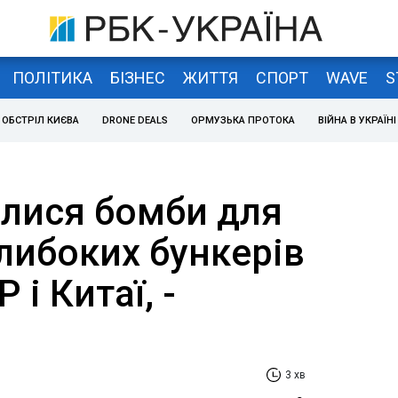
ПОЛІТИКА
БІЗНЕС
ЖИТТЯ
СПОРТ
WAVE
S
ОБСТРІЛ КИЄВА
DRONE DEALS
ОРМУЗЬКА ПРОТОКА
ВІЙНА В УКРАЇНІ
илися бомби для
либоких бункерів
 і Китаї, -
3 хв