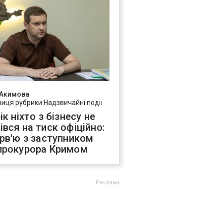
 Акимова
ниця рубрики Надзвичайні події
ік ніхто з бізнесу не
івся на тиск офіційно:
ерв'ю з заступником
прокурора Кримом