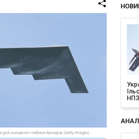
НОВИ
Укр
Іль
НПЗ
АНАЛ
 для знищення глибоких бункерів (Getty Images)