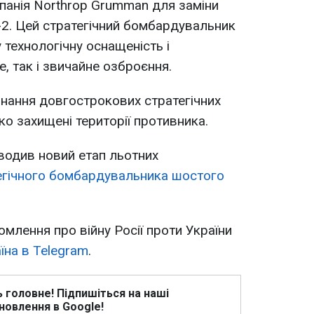
панія Northrop Grumman для заміни
B-2. Цей стратегічний бомбардувальник
 технологічну оснащеність і
, так і звичайне озброєння.
нання довгострокових стратегічних
око захищені території противника.
водив новий етап льотних
егічного бомбардувальника шостого
омлення про війну Росії проти України
їна в Telegram
.
ь головне! Підпишіться на наші
новлення в Google!