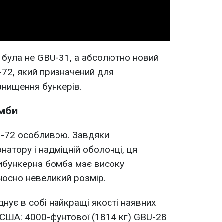
 була не GBU-31, а абсолютно новий
72, який призначений для
знищення бункерів.
омби
-72 особливою. Завдяки
атору і надміцній оболонці, ця
тибункерна бомба має високу
носно невеликий розмір.
нує в собі найкращі якості наявних
США: 4000-фунтової (1814 кг) GBU-28