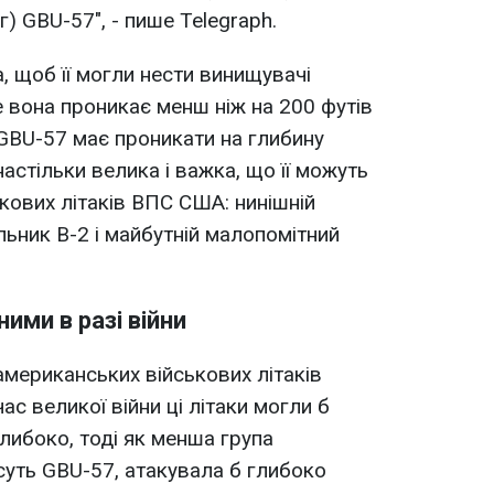
г) GBU-57", - пише Telegraph.
, щоб її могли нести винищувачі
 вона проникає менш ніж на 200 футів
 GBU-57 має проникати на глибину
настільки велика і важка, що її можуть
ькових літаків ВПС США: нинішній
ник B-2 і майбутній малопомітний
ими в разі війни
американських військових літаків
ас великої війни ці літаки могли б
глибоко, тоді як менша група
уть GBU-57, атакувала б глибоко