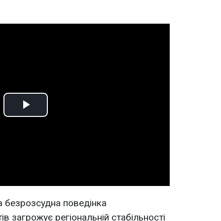
Play
Video
а безрозсудна поведінка
ів загрожує регіональній стабільності