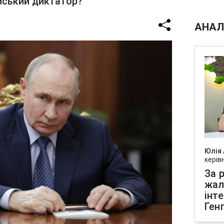
йський диктатор?
АНАЛ
Юлія
керів
За р
жал
інт
Ген