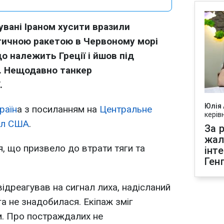
увані Іраном хусити вразили
тичною ракетою в Червоному морі
о належить Греції і йшов під
. Нещодавно танкер
.
Юлія
раїн
а з посиланням на
Центральне
керів
ил США
.
За р
жал
, що призвело до втрати тяги та
інт
Ген
відреагував на сигнал лиха, надісланий
а не знадобилася. Екіпаж зміг
м. Про постраждалих не