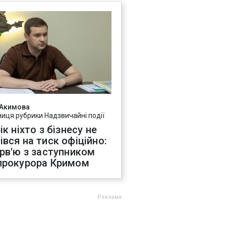
 Акимова
ниця рубрики Надзвичайні події
ік ніхто з бізнесу не
івся на тиск офіційно:
ерв'ю з заступником
прокурора Кримом