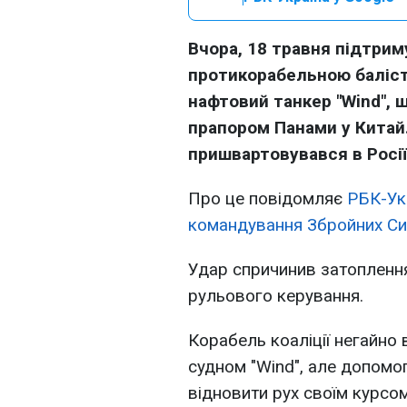
Вчора, 18 травня підтрим
протикорабельною баліс
нафтовий танкер "Wind", щ
прапором Панами у Китай
пришвартовувався в Росії
Про це повідомляє
РБК-Ук
командування Збройних С
Удар спричинив затоплення
рульового керування.
Корабель коаліції негайно 
судном "Wind", але допомог
відновити рух своїм курсо