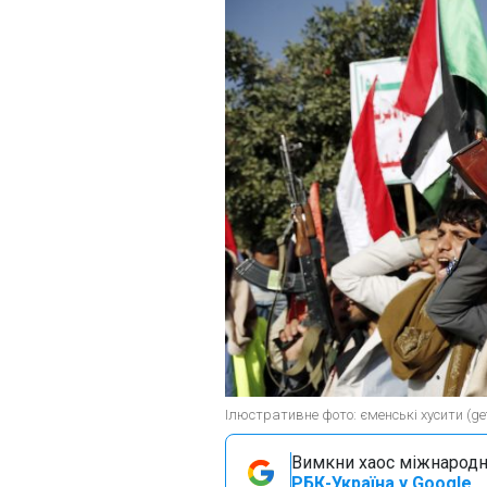
Ілюстративне фото: єменські хусити (ge
Вимкни хаос міжнародн
РБК-Україна у Google