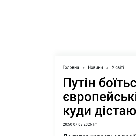
Головна
»
Новини
»
У світі
Путін боїтьс
європейські
куди дістаю
20:50 07.08.2026 Пт