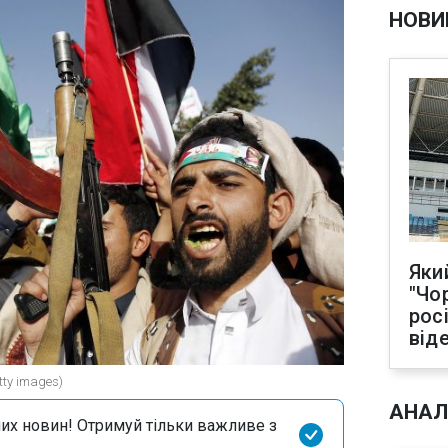
НОВИ
Яки
"Чо
рос
від
tty images)
АНАЛ
их новин! Отримуй тільки важливе з