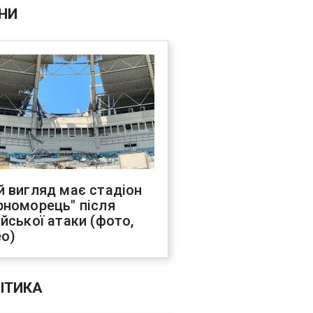
НИ
й вигляд має стадіон
рноморець" після
ійської атаки (фото,
ео)
ІТИКА