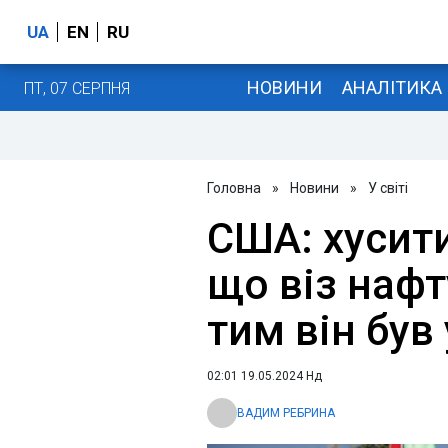
UA
EN
RU
НОВИНИ
АНАЛІТИКА
ПТ, 07 СЕРПНЯ
Головна
»
Новини
»
У світі
США: хусити
що віз нафт
тим він був 
02:01 19.05.2024 Нд
ВАДИМ РЕБРИНА