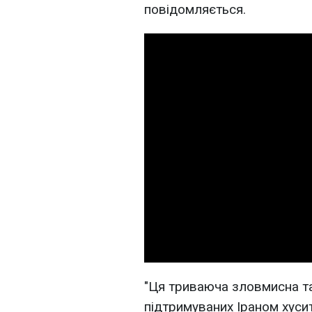
повідомляється.
"Ця триваюча зловмисна т
підтримуваних Іраном хусит