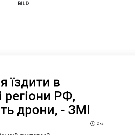
я їздити в
 регіони РФ,
ть дрони, - ЗМІ
2 хв