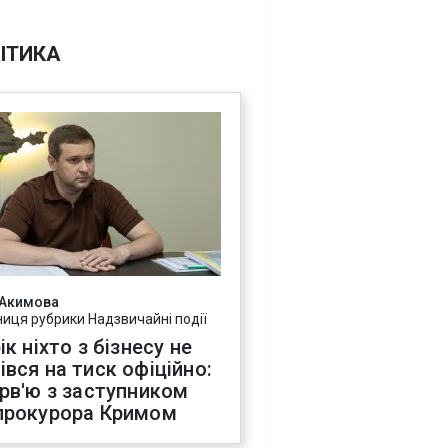
ІТИКА
 Акимова
ниця рубрики Надзвичайні події
ік ніхто з бізнесу не
івся на тиск офіційно:
ерв'ю з заступником
прокурора Кримом