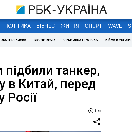
ПОЛІТИКА
БІЗНЕС
ЖИТТЯ
СПОРТ
WAVE
S
ОБСТРІЛ КИЄВА
DRONE DEALS
ОРМУЗЬКА ПРОТОКА
ВІЙНА В УКРАЇНІ
 підбили танкер,
у в Китай, перед
у Росії
1 хв