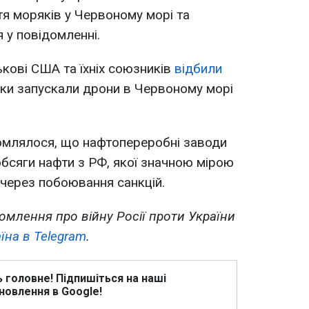
тя моряків у Червоному морі та
я у повідомленні.
ькові США та їхніх союзників
відбили
вики запускали дрони в Червоному морі
омлялося, що нафтопереробні заводи
обсяги нафти з РФ, якої значною мірою
ї через побоювання санкцій.
омлення про війну Росії проти України
їна в Telegram
.
ь головне! Підпишіться на наші
новлення в Google!