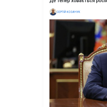
Де тепер ховається росі
СЕРГІЙ КОЗАЧУК