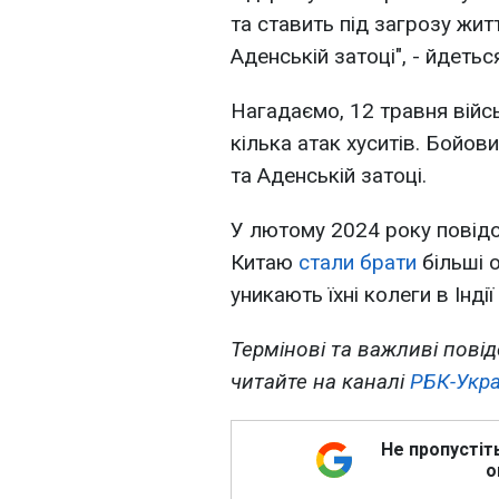
та ставить під загрозу жит
Аденській затоці", - йдетьс
Нагадаємо, 12 травня війс
кілька атак хуситів. Бойо
та Аденській затоці.
У лютому 2024 року повід
Китаю
стали брати
більші 
уникають їхні колеги в Інді
Термінові та важливі повід
читайте на каналі
РБК-Укра
Не пропустіт
о