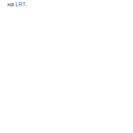
на
LRT
.