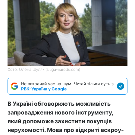
Фото: Олена Шуляк (sluga-narodu.com)
Не витрачай час на шум! Читай тільки суть з
РБК-Україна у Google
В Україні обговорюють можливість
запровадження нового інструменту,
який допоможе захистити покупців
нерухомості. Мова про відкриті ескроу-