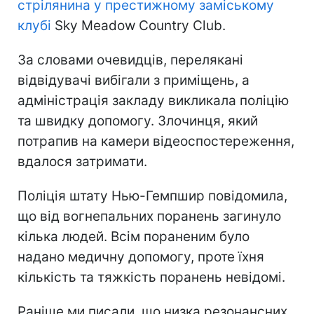
стрілянина у престижному заміському
клубі
Sky Meadow Country Club.
За словами очевидців, перелякані
відвідувачі вибігали з приміщень, а
адміністрація закладу викликала поліцію
та швидку допомогу. Злочинця, який
потрапив на камери відеоспостереження,
вдалося затримати.
Поліція штату Нью-Гемпшир повідомила,
що від вогнепальних поранень загинуло
кілька людей. Всім пораненим було
надано медичну допомогу, проте їхня
кількість та тяжкість поранень невідомі.
Раніше ми писали, що низка резонансних