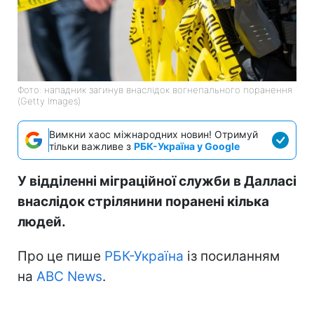
Фото: нападник загинув внаслідок вогнепального поранення
(Getty Images)
Вимкни хаос міжнародних новин! Отримуй
тільки важливе з
РБК-Україна у Google
У відділенні міграційної служби в Далласі
внаслідок стрілянини поранені кілька
людей.
Про це пише
РБК-Україна
із посиланням
на
ABC News
.