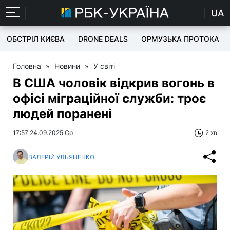
UA
ОБСТРІЛ КИЄВА
DRONE DEALS
ОРМУЗЬКА ПРОТОКА
Головна
»
Новини
»
У світі
В США чоловік відкрив вогонь в
офісі міграційної служби: троє
людей поранені
17:57 24.09.2025 Ср
2 хв
ВАЛЕРІЙ УЛЬЯНЕНКО