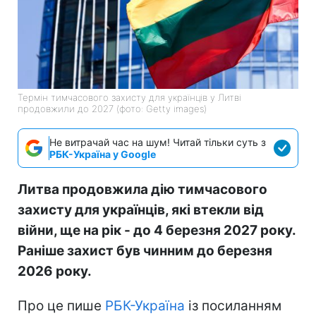
Термін тимчасового захисту для українців у Литві
продовжили до 2027 (фото: Getty images)
Не витрачай час на шум! Читай тільки суть з
РБК-Україна у Google
Литва продовжила дію тимчасового
захисту для українців, які втекли від
війни, ще на рік - до 4 березня 2027 року.
Раніше захист був чинним до березня
2026 року.
Про це пише
РБК-Україна
із посиланням