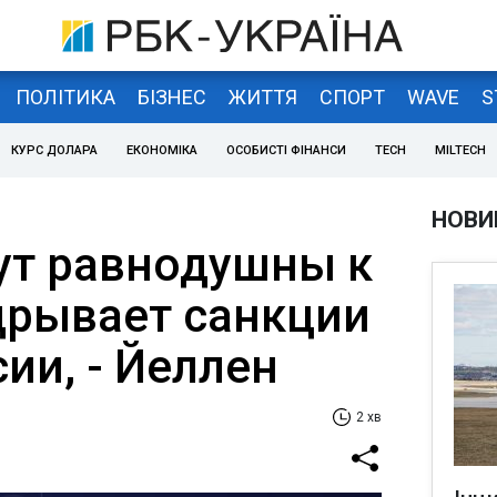
ПОЛІТИКА
БІЗНЕС
ЖИТТЯ
СПОРТ
WAVE
S
КУРС ДОЛАРА
ЕКОНОМІКА
ОСОБИСТІ ФІНАНСИ
TECH
MILTECH
НОВИ
ут равнодушны к
одрывает санкции
ии, - Йеллен
2 хв