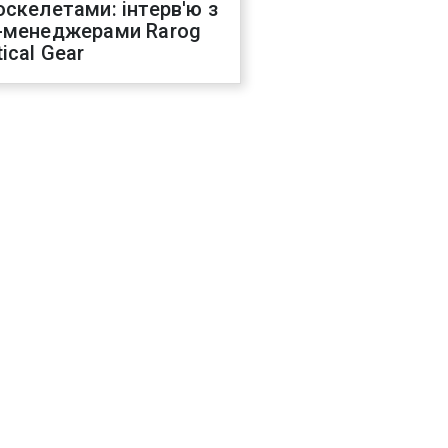
оскелетами: інтерв'ю з
-менеджерами Rarog
ical Gear