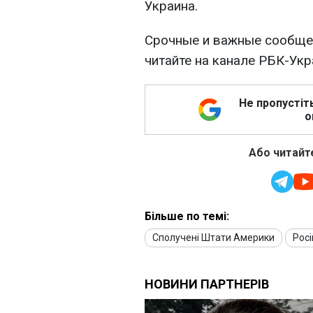
Украина.
Срочные и важные сообщен
читайте на канале РБК-Ук
Не пропустіт
о
Або читайте
Більше по темі:
Сполучені Штати Америки
Рос