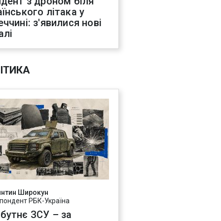
идент з дроном біля
аїнського літака у
еччині: з'явилися нові
алі
ІТИКА
янтин Широкун
пондент РБК-Україна
бутнє ЗСУ – за