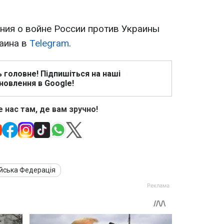
ия о войне России против Украины
раина в
Telegram
.
ь головне! Підпишіться на наші
новлення в Google!
 нас там, де вам зручно!
ійська Федерація