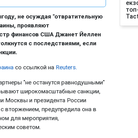
екз
топ
Tact
году, не осуждая "отвратительную
раины, проявляют
стр финансов США Джанет Йеллен
толкнутся с последствиями, если
нкции.
раина
со ссылкой на
Reuters.
артнеры "не останутся равнодушными"
дрывают широкомасштабные санкции,
и Москвы и президента России
 с вторжением, предупредила она в
ном для мероприятия,
еским советом.