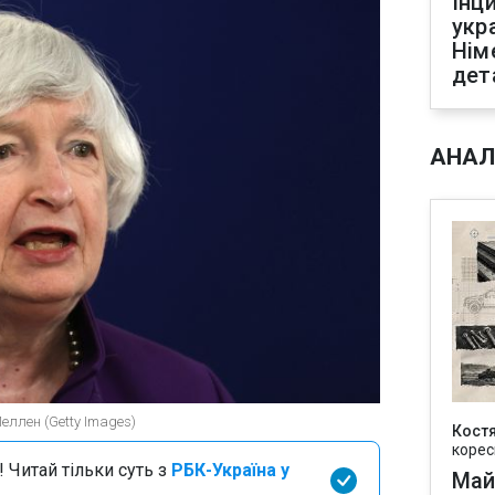
Інц
укр
Нім
дет
АНАЛ
ллен (Getty Images)
Кост
корес
 Читай тільки суть з
РБК-Україна у
Май