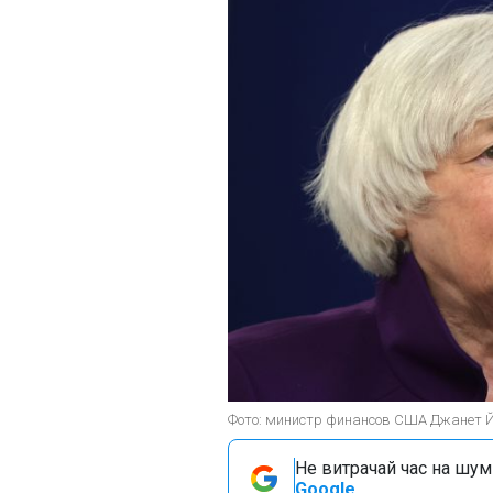
Фото: министр финансов США Джанет Йе
Не витрачай час на шум!
Google